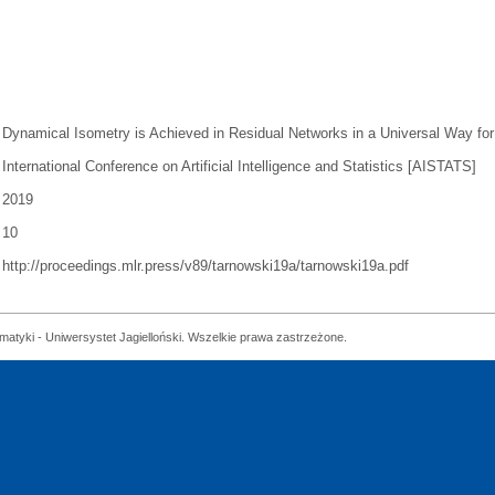
Dynamical Isometry is Achieved in Residual Networks in a Universal Way for
International Conference on Artificial Intelligence and Statistics [AISTATS]
2019
10
http://proceedings.mlr.press/v89/tarnowski19a/tarnowski19a.pdf
matyki - Uniwersystet Jagielloński. Wszelkie prawa zastrzeżone.