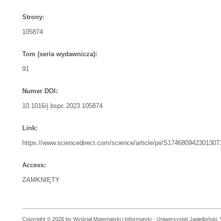
Strony:
105874
Tom (seria wydawnicza):
91
Numer DOI:
10.1016/j.bspc.2023.105874
Link:
https://www.sciencedirect.com/science/article/pii/S174680942301307
Access:
ZAMKNIĘTY
Copyright © 2026 by Wydział Matematyki i Informatyki - Uniwersystet Jagielloński