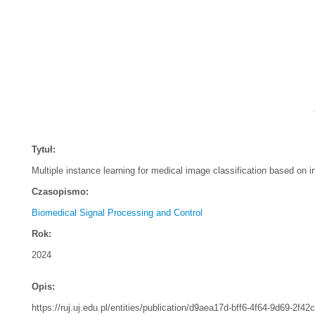
Tytuł:
Multiple instance learning for medical image classification based on 
Czasopismo:
Biomedical Signal Processing and Control
Rok:
2024
Opis:
https://ruj.uj.edu.pl/entities/publication/d9aea17d-bff6-4f64-9d69-2f4