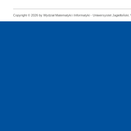
Copyright © 2026 by Wydział Matematyki i Informatyki - Uniwersystet Jagielloński