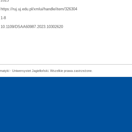
2023
https://ruj.uj.edu.pl/xmlui/handle/item/326304
1-8
10.1109/DSAA60987.2023.10302620
matyki - Uniwersystet Jagielloński. Wszelkie prawa zastrzeżone.