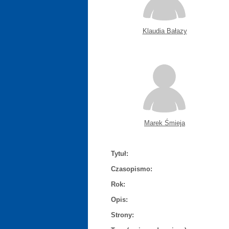
Klaudia Bałazy
Marek Śmieja
Tytuł:
Czasopismo:
Rok:
Opis:
Strony: