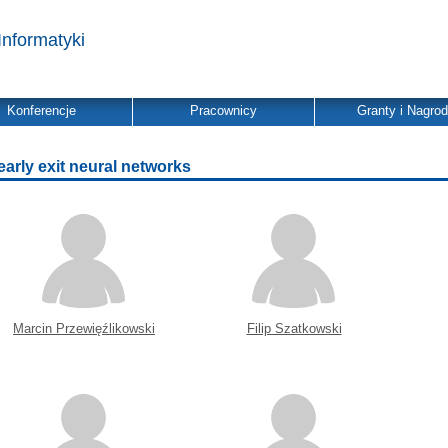
Informatyki
Konferencje
Pracownicy
Granty i Nagro
early exit neural networks
Marcin Przewięźlikowski
Filip Szatkowski