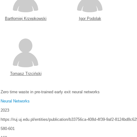
Bartłomiej Krzepkowski
Igor Podolak
Tomasz Trzciński
Zero time waste in pre-trained early exit neural networks
Neural Networks
2023
https://ruj.uj.edu.pl/entities/publication/b33756ca-408d-4f39-9af2-8124bd8c62
580-601