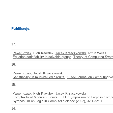
Publikacje:
17.
Paweł Idziak
, Piotr Kawałek,
Jacek Krzaczkowski
, Armin Weiss
Equation satisfiability in solvable groups
,
Theory of Computing Sys
16.
Paweł Idziak
,
Jacek Krzaczkowski
Satisfiability in multi-valued circuits
,
SIAM Journal on Computing
vol
15.
Paweł Idziak
, Piotr Kawałek,
Jacek Krzaczkowski
Complexity of Modular Circuits
, IEEE Symposium on Logic in Comput
Symposium on Logic in Computer Science (2022), 32:1-32:11
14.