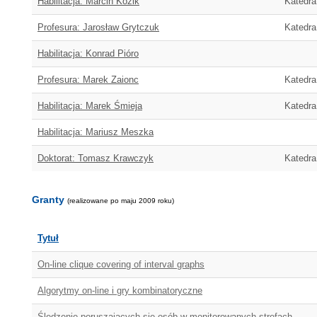
Habilitacja: Marcin Kozik
Katedra
Profesura: Jarosław Grytczuk
Katedra
Habilitacja: Konrad Pióro
Profesura: Marek Zaionc
Katedra
Habilitacja: Marek Śmieja
Katedr
Habilitacja: Mariusz Meszka
Doktorat: Tomasz Krawczyk
Katedra
Granty
(realizowane po maju 2009 roku)
Tytuł
On-line clique covering of interval graphs
Algorytmy on-line i gry kombinatoryczne
Śledzenie poruszających się osób w monitorowanych strefach