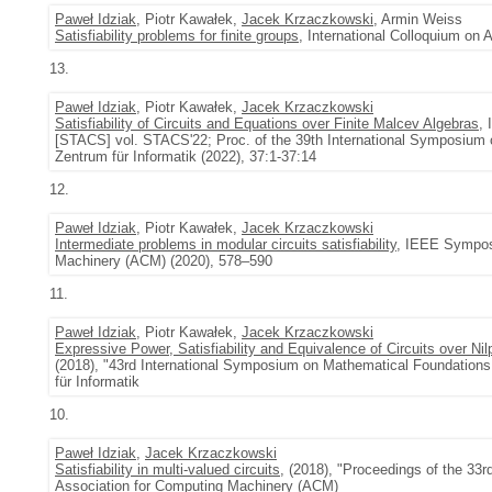
Paweł Idziak
, Piotr Kawałek,
Jacek Krzaczkowski
, Armin Weiss
Satisfiability problems for finite groups
, International Colloquium o
13.
Paweł Idziak
, Piotr Kawałek,
Jacek Krzaczkowski
Satisfiability of Circuits and Equations over Finite Malcev Algebras
,
[STACS] vol. STACS'22; Proc. of the 39th International Symposium 
Zentrum für Informatik (2022), 37:1-37:14
12.
Paweł Idziak
, Piotr Kawałek,
Jacek Krzaczkowski
Intermediate problems in modular circuits satisfiability
, IEEE Symposi
Machinery (ACM) (2020), 578–590
11.
Paweł Idziak
, Piotr Kawałek,
Jacek Krzaczkowski
Expressive Power, Satisfiability and Equivalence of Circuits over Nil
(2018), "43rd International Symposium on Mathematical Foundation
für Informatik
10.
Paweł Idziak
,
Jacek Krzaczkowski
Satisfiability in multi-valued circuits
, (2018), "Proceedings of the 3
Association for Computing Machinery (ACM)