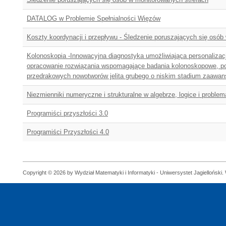
DATALOG w Problemie Spełnialności Więzów
Koszty koordynacji i przepływu - Śledzenie poruszających się osób
Kolonoskopia -Innowacyjna diagnostyka umożliwiająca personalizac
opracowanie rozwiązania wspomagające badania kolonoskopowe, 
przedrakowych nowotworów jelita grubego o niskim stadium zaawa
Niezmienniki numeryczne i strukturalne w algebrze, logice i proble
Programiści przyszłości 3.0
Programiści Przyszłości 4.0
Copyright © 2026 by Wydział Matematyki i Informatyki - Uniwersystet Jagielloński