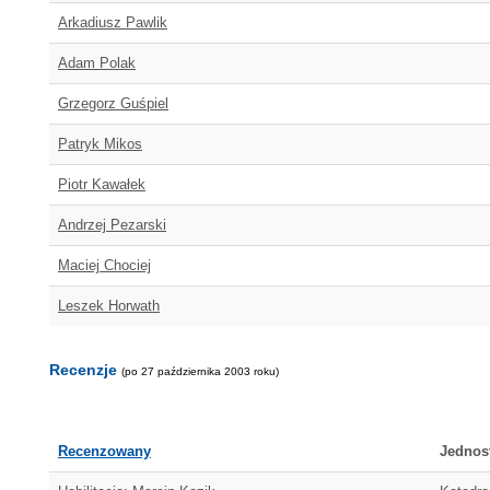
Arkadiusz Pawlik
Adam Polak
Grzegorz Guśpiel
Patryk Mikos
Piotr Kawałek
Andrzej Pezarski
Maciej Chociej
Leszek Horwath
Recenzje
(po 27 października 2003 roku)
Recenzowany
Jednos