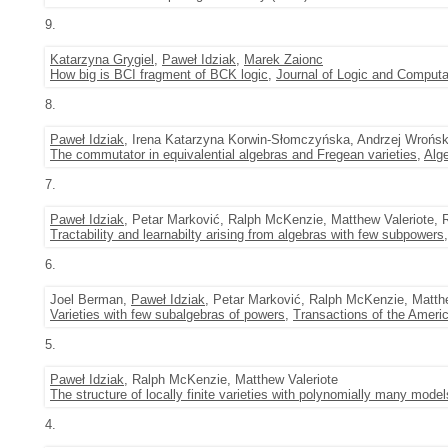
9.
Katarzyna Grygiel
,
Paweł Idziak
,
Marek Zaionc
How big is BCI fragment of BCK logic
,
Journal of Logic and Computa
8.
Paweł Idziak
, Irena Katarzyna Korwin-Słomczyńska, Andrzej Wrońsk
The commutator in equivalential algebras and Fregean varieties
,
Alge
7.
Paweł Idziak
, Petar Marković, Ralph McKenzie, Matthew Valeriote, 
Tractability and learnabilty arising from algebras with few subpowers
6.
Joel Berman,
Paweł Idziak
, Petar Marković, Ralph McKenzie, Matthe
Varieties with few subalgebras of powers
,
Transactions of the Ameri
5.
Paweł Idziak
, Ralph McKenzie, Matthew Valeriote
The structure of locally finite varieties with polynomially many model
4.