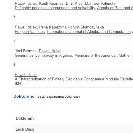
Paweł Idziak
, Keith Kearnes, Emil Kiss, Matthew Valeriote
Definable principal congruences and solvability
,
Annals of Pure and A
3.
Paweł Idziak
, Irena Katarzyna Korwin-Słomczyńska
Fregean Varieties
,
International Journal of Algebra and Computation
v
2.
Joel Berman,
Paweł Idziak
Generative Complexity in Algebra
,
Memoirs of the American Mathema
1.
Paweł Idziak
A Characterization of Finitely Decidable Congruence Modular Varieti
934
Doktoranci
(po 27 października 2003 roku)
Doktorant
Lech Duraj