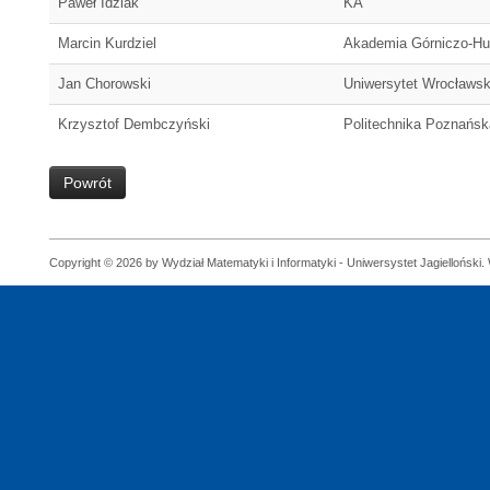
Paweł Idziak
KA
Marcin Kurdziel
Akademia Górniczo-Hu
Jan Chorowski
Uniwersytet Wrocławsk
Krzysztof Dembczyński
Politechnika Poznańsk
Powrót
Copyright © 2026 by Wydział Matematyki i Informatyki - Uniwersystet Jagielloński