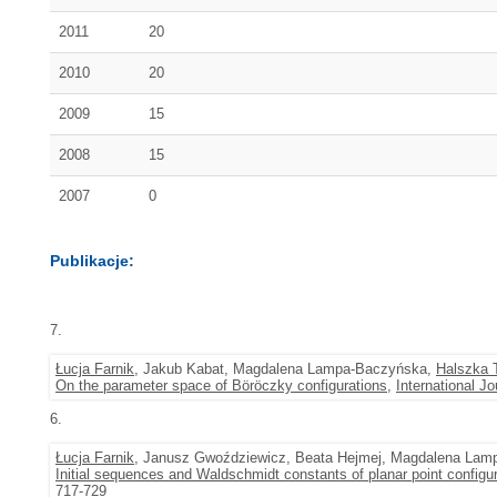
2011
20
2010
20
2009
15
2008
15
2007
0
Publikacje:
7.
Łucja Farnik
, Jakub Kabat, Magdalena Lampa-Baczyńska,
Halszka 
On the parameter space of Böröczky configurations
,
International J
6.
Łucja Farnik
, Janusz Gwoździewicz, Beata Hejmej, Magdalena Lam
Initial sequences and Waldschmidt constants of planar point configu
717-729