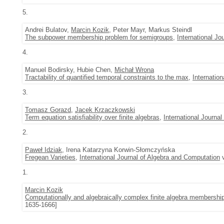
5.
Andrei Bulatov,
Marcin Kozik
, Peter Mayr, Markus Steindl
The subpower membership problem for semigroups
,
International Jo
4.
Manuel Bodirsky, Hubie Chen,
Michał Wrona
Tractability of quantified temporal constraints to the max
,
Internatio
3.
Tomasz Gorazd
,
Jacek Krzaczkowski
Term equation satisfiability over finite algebras
,
International Journa
2.
Paweł Idziak
, Irena Katarzyna Korwin-Słomczyńska
Fregean Varieties
,
International Journal of Algebra and Computation
v
1.
Marcin Kozik
Computationally and algebraically complex finite algebra membershi
1635-1666]