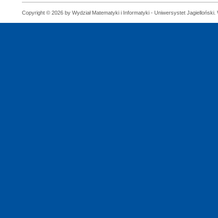
Copyright © 2026 by Wydział Matematyki i Informatyki - Uniwersystet Jagielloński