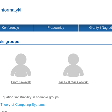
Informatyki
Konferencje
Pracownicy
Granty i Nagro
able groups
Piotr Kawałek
Jacek Krzaczkowski
Equation satisfiability in solvable groups
Theory of Computing Systems