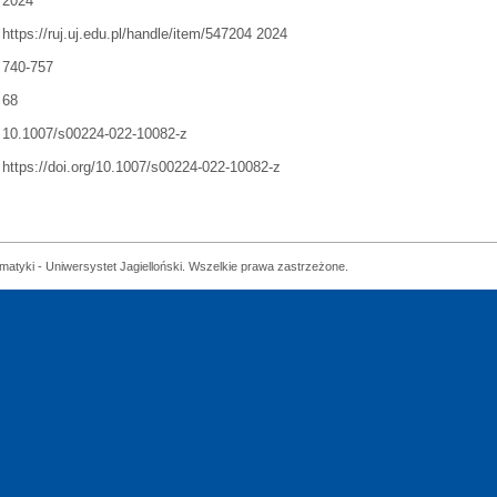
2024
https://ruj.uj.edu.pl/handle/item/547204 2024
740-757
68
10.1007/s00224-022-10082-z
https://doi.org/10.1007/s00224-022-10082-z
matyki - Uniwersystet Jagielloński. Wszelkie prawa zastrzeżone.