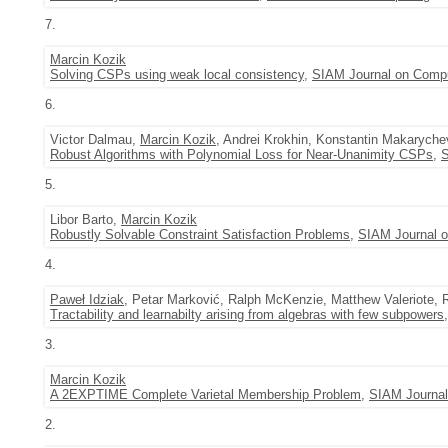
7.
Marcin Kozik
Solving CSPs using weak local consistency
,
SIAM Journal on Comp
6.
Victor Dalmau,
Marcin Kozik
, Andrei Krokhin, Konstantin Makarych
Robust Algorithms with Polynomial Loss for Near-Unanimity CSPs
,
S
5.
Libor Barto,
Marcin Kozik
Robustly Solvable Constraint Satisfaction Problems
,
SIAM Journal 
4.
Paweł Idziak
, Petar Marković, Ralph McKenzie, Matthew Valeriote, 
Tractability and learnabilty arising from algebras with few subpowers
3.
Marcin Kozik
A 2EXPTIME Complete Varietal Membership Problem
,
SIAM Journal
2.