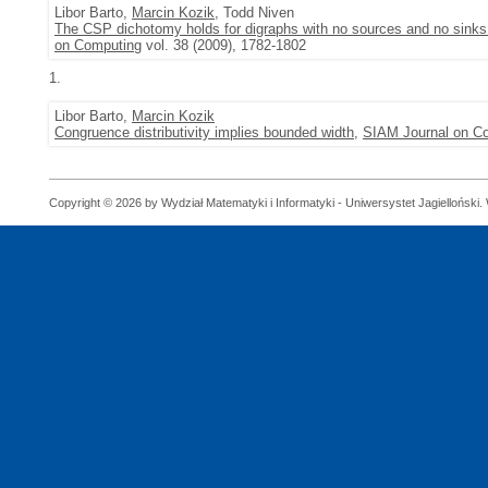
Libor Barto,
Marcin Kozik
, Todd Niven
The CSP dichotomy holds for digraphs with no sources and no sinks 
on Computing
vol. 38 (2009), 1782-1802
1.
Libor Barto,
Marcin Kozik
Congruence distributivity implies bounded width
,
SIAM Journal on C
Copyright © 2026 by Wydział Matematyki i Informatyki - Uniwersystet Jagielloński