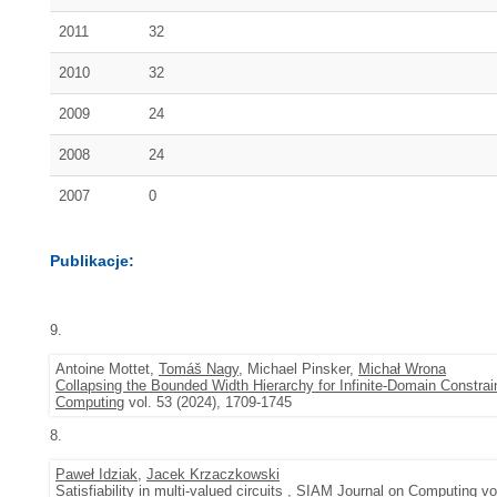
2011
32
2010
32
2009
24
2008
24
2007
0
Publikacje:
9.
Antoine Mottet,
Tomáš Nagy
, Michael Pinsker,
Michał Wrona
Collapsing the Bounded Width Hierarchy for Infinite-Domain Constr
Computing
vol. 53 (2024), 1709-1745
8.
Paweł Idziak
,
Jacek Krzaczkowski
Satisfiability in multi-valued circuits
,
SIAM Journal on Computing
vol