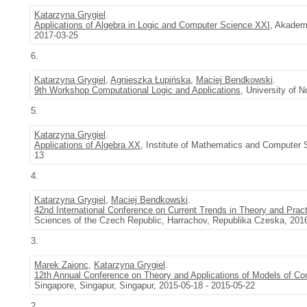
Katarzyna Grygiel
.
Applications of Algebra in Logic and Computer Science XXI
, Akadem
2017-03-25
6.
Katarzyna Grygiel
,
Agnieszka Łupińska
,
Maciej Bendkowski
.
9th Workshop Computational Logic and Applications
, University of 
5.
Katarzyna Grygiel
.
Applications of Algebra XX
, Institute of Mathematics and Computer 
13
4.
Katarzyna Grygiel
,
Maciej Bendkowski
.
42nd International Conference on Current Trends in Theory and Prac
Sciences of the Czech Republic, Harrachov, Republika Czeska, 2016
3.
Marek Zaionc
,
Katarzyna Grygiel
.
12th Annual Conference on Theory and Applications of Models of Co
Singapore, Singapur, Singapur, 2015-05-18 - 2015-05-22
2.