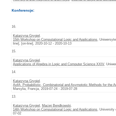
Konferencje:
16.
Katarzyna Grygiel
.
15th Workshop on Computational Logic and Applications
, Uniwersyte
line], [on-line], 2020-10-12 - 2020-10-13
15.
Katarzyna Grygiel
.
Applications of Algebra in Logic and Computer Science XXIV
, Uniwe
14.
Katarzyna Grygiel
.
AofA: Probabilistic, Combinatorial and Asymptotic Methods for the A
Marsylia, Francja, 2019-07-24 - 2019-07-28
13.
Katarzyna Grygiel
,
Maciej Bendkowski
.
14th Workshop on Computational Logic and Applications
, University
07-02