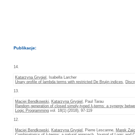
Publikacje:
14.
Katarzyna Grygiel
, Isabella Larcher
Unary profile of lambda terms with restricted De Bruijn indices
,
Discr
13.
Maciej Bendkowski
,
Katarzyna Grygiel
, Paul Tarau
Random generation of closed simply-typed λ-terms: a synergy betw
Logic Programming
vol. 18(1) (2018), 97-119
12.
Maciej Bendkowski
,
Katarzyna Grygiel
, Pierre Lescanne,
Marek Zai
Combinatorics of λ-terms: a natural approach
,
Journal of Logic and 