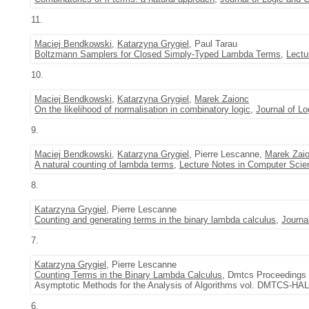
11.
Maciej Bendkowski
,
Katarzyna Grygiel
, Paul Tarau
Boltzmann Samplers for Closed Simply-Typed Lambda Terms
,
Lectu
10.
Maciej Bendkowski
,
Katarzyna Grygiel
,
Marek Zaionc
On the likelihood of normalisation in combinatory logic
,
Journal of L
9.
Maciej Bendkowski
,
Katarzyna Grygiel
, Pierre Lescanne,
Marek Zai
A natural counting of lambda terms
,
Lecture Notes in Computer Scie
8.
Katarzyna Grygiel
, Pierre Lescanne
Counting and generating terms in the binary lambda calculus
,
Journa
7.
Katarzyna Grygiel
, Pierre Lescanne
Counting Terms in the Binary Lambda Calculus
, Dmtcs Proceedings -
Asymptotic Methods for the Analysis of Algorithms vol. DMTCS-HAL
6.