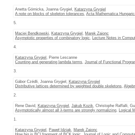
Anetta Górnicka, Joanna Grygiel,
Katarzyna Grygiel
A note on blocks of skeleton tolerances
,
Acta Mathematica Hungaric
5.
Maciej Bendkowski
,
Katarzyna Grygiel
,
Marek Zaionc
Asymptotic properties of combinatory logic
,
Lecture Notes in Compu
4.
Katarzyna Grygiel
, Pierre Lescanne
Counting and generating lambda terms
,
Journal of Functional Progr
3.
Gábor Czédli, Joanna Grygiel,
Katarzyna Grygiel
Distributive lattices determined by weighted double skeletons
,
Algebr
2.
Rene David,
Katarzyna Grygiel
,
Jakub Kozik
, Christophe Raffalli, G
Asymptotically almost all λ-terms are strongly normalizing
,
Logical 
1.
Katarzyna Grygiel
,
Paweł Idziak
,
Marek Zaionc
How big is BCI fragment of BCK logic
,
Journal of Logic and Computa