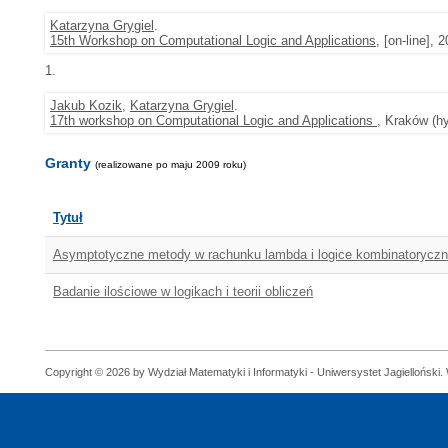
Katarzyna Grygiel
.
15th Workshop on Computational Logic and Applications
, [on-line],
1.
Jakub Kozik
,
Katarzyna Grygiel
.
17th workshop on Computational Logic and Applications
, Kraków (hy
Granty
(realizowane po maju 2009 roku)
Tytuł
Asymptotyczne metody w rachunku lambda i logice kombinatoryczn
Badanie ilościowe w logikach i teorii obliczeń
Copyright © 2026 by Wydział Matematyki i Informatyki - Uniwersystet Jagielloński