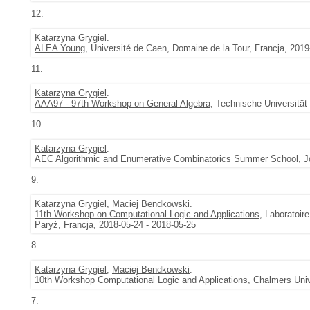
12.
Katarzyna Grygiel
.
ALEA Young
, Université de Caen, Domaine de la Tour, Francja, 2019
11.
Katarzyna Grygiel
.
AAA97 - 97th Workshop on General Algebra
, Technische Universität
10.
Katarzyna Grygiel
.
AEC Algorithmic and Enumerative Combinatorics Summer School
, 
9.
Katarzyna Grygiel
,
Maciej Bendkowski
.
11th Workshop on Computational Logic and Applications
, Laboratoir
Paryż, Francja, 2018-05-24 - 2018-05-25
8.
Katarzyna Grygiel
,
Maciej Bendkowski
.
10th Workshop Computational Logic and Applications
, Chalmers Uni
7.