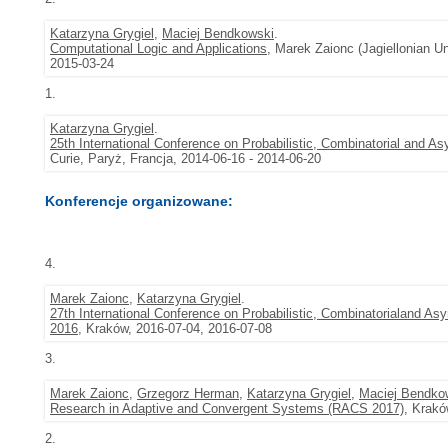
Katarzyna Grygiel
,
Maciej Bendkowski
.
Computational Logic and Applications
, Marek Zaionc (Jagiellonian U
2015-03-24
1.
Katarzyna Grygiel
.
25th International Conference on Probabilistic, Combinatorial and As
Curie, Paryż, Francja, 2014-06-16 - 2014-06-20
Konferencje organizowane:
4.
Marek Zaionc
,
Katarzyna Grygiel
.
27th International Conference on Probabilistic, Combinatorialand As
2016
, Kraków, 2016-07-04, 2016-07-08
3.
Marek Zaionc
,
Grzegorz Herman
,
Katarzyna Grygiel
,
Maciej Bendko
Research in Adaptive and Convergent Systems (RACS 2017)
, Krakó
2.