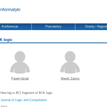
Informatyki
Konferencje
Pracownicy
Granty i Nagro
K logic
Paweł Idziak
Marek Zaionc
How big is BCI fragment of BCK logic
Journal of Logic and Computation