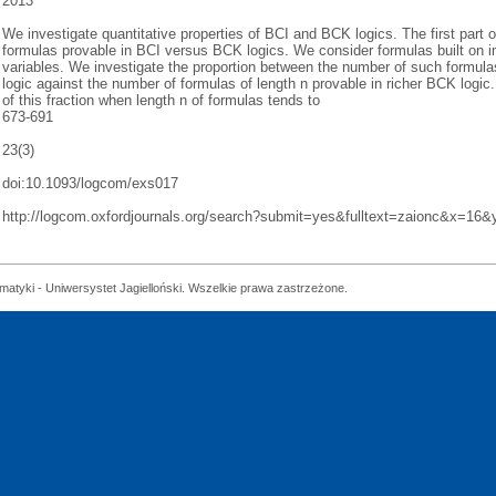
2013
We investigate quantitative properties of BCI and BCK logics. The first part 
formulas provable in BCI versus BCK logics. We consider formulas built on im
variables. We investigate the proportion between the number of such formulas
logic against the number of formulas of length n provable in richer BCK log
of this fraction when length n of formulas tends to
673-691
23(3)
doi:10.1093/logcom/exs017
http://logcom.oxfordjournals.org/search?submit=yes&fulltext=zaionc&x=16&
matyki - Uniwersystet Jagielloński. Wszelkie prawa zastrzeżone.