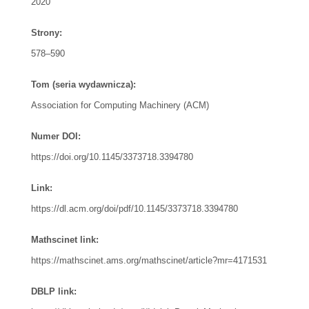
2020
Strony:
578–590
Tom (seria wydawnicza):
Association for Computing Machinery (ACM)
Numer DOI:
https://doi.org/10.1145/3373718.3394780
Link:
https://dl.acm.org/doi/pdf/10.1145/3373718.3394780
Mathscinet link:
https://mathscinet.ams.org/mathscinet/article?mr=4171531
DBLP link: