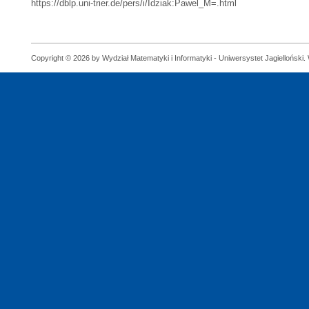
https://dblp.uni-trier.de/pers/i/Idziak:Pawel_M=.html
Copyright © 2026 by Wydział Matematyki i Informatyki - Uniwersystet Jagielloński