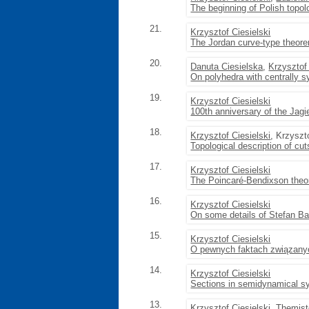
The beginning of Polish topol
21.
Krzysztof Ciesielski
The Jordan curve-type theore
20.
Danuta Ciesielska
,
Krzysztof 
On polyhedra with centrally 
19.
Krzysztof Ciesielski
100th anniversary of the Jagi
18.
Krzysztof Ciesielski
, Krzyszt
Topological description of cu
17.
Krzysztof Ciesielski
The Poincaré-Bendixson theo
16.
Krzysztof Ciesielski
On some details of Stefan Ban
15.
Krzysztof Ciesielski
O pewnych faktach związan
14.
Krzysztof Ciesielski
Sections in semidynamical 
13.
Krzysztof Ciesielski
, Themis