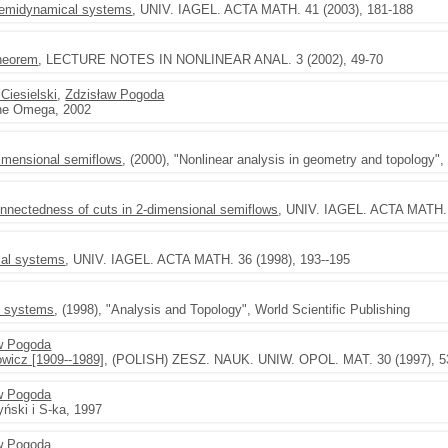
semidynamical systems
, UNIV. IAGEL. ACTA MATH. 41 (2003), 181-188
theorem
, LECTURE NOTES IN NONLINEAR ANAL. 3 (2002), 49-70
Ciesielski
,
Zdzisław Pogoda
ne Omega, 2002
dimensional semiflows
, (2000), "Nonlinear analysis in geometry and topology"
onnectedness of cuts in 2-dimensional semiflows
, UNIV. IAGEL. ACTA MATH. 
ical systems
, UNIV. IAGEL. ACTA MATH. 36 (1998), 193--195
l systems
, (1998), "Analysis and Topology", World Scientific Publishing
w Pogoda
owicz [1909--1989]
, (POLISH) ZESZ. NAUK. UNIW. OPOL. MAT. 30 (1997), 5
w Pogoda
yński i S-ka, 1997
w Pogoda