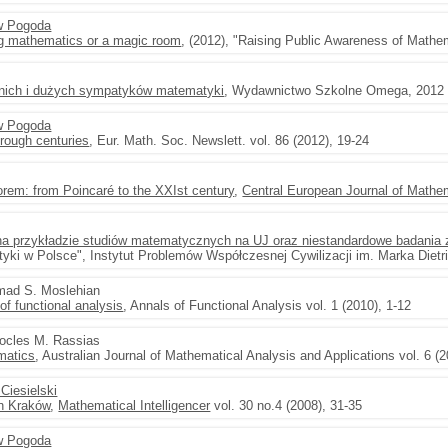
w Pogoda
g mathematics or a magic room
, (2012), "Raising Public Awareness of Mathe
dnich i dużych sympatyków matematyki
, Wydawnictwo Szkolne Omega, 2012
w Pogoda
rough centuries
, Eur. Math. Soc. Newslett. vol. 86 (2012), 19-24
rem: from Poincaré to the XXIst century
,
Central European Journal of Mathe
a przykładzie studiów matematycznych na UJ oraz niestandardowe badania 
yki w Polsce", Instytut Problemów Współczesnej Cywilizacji im. Marka Dietr
ad S. Moslehian
f functional analysis
, Annals of Functional Analysis vol. 1 (2010), 1-12
tocles M. Rassias
matics
, Australian Journal of Mathematical Analysis and Applications vol. 6 (2
Ciesielski
n Kraków
,
Mathematical Intelligencer
vol. 30 no.4 (2008), 31-35
w Pogoda