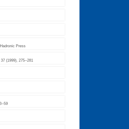
, Hadronic Press
37 (1999), 275--281
3--59