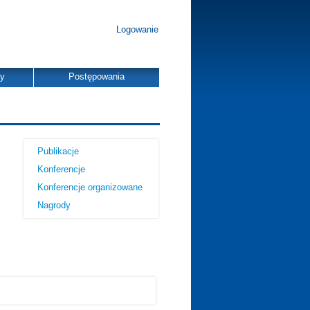
Logowanie
dy
Postępowania
Publikacje
Konferencje
Konferencje organizowane
Nagrody