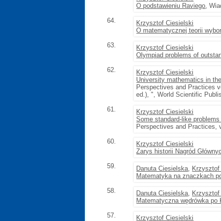
O podstawieniu Raviego
, Wia
64.
Krzysztof Ciesielski
O matematycznej teorii wybo
63.
Krzysztof Ciesielski
Olympiad problems of outsta
62.
Krzysztof Ciesielski
University mathematics in th
Perspectives and Practices v
ed.), ", World Scientific Publi
61.
Krzysztof Ciesielski
Some standard-like problems 
Perspectives and Practices, v
60.
Krzysztof Ciesielski
Zarys historii Nagród Główn
59.
Danuta Ciesielska
,
Krzysztof 
Matematyka na znaczkach p
58.
Danuta Ciesielska
,
Krzysztof 
Matematyczna wędrówka po 
57.
Krzysztof Ciesielski