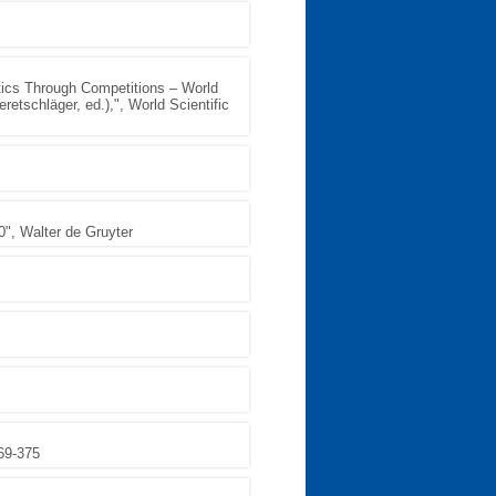
tics Through Competitions – World
tschläger, ed.),", World Scientific
0", Walter de Gruyter
69-375