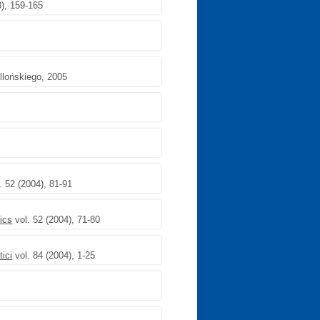
8), 159-165
llońskiego, 2005
. 52 (2004), 81-91
ics
vol. 52 (2004), 71-80
ici
vol. 84 (2004), 1-25