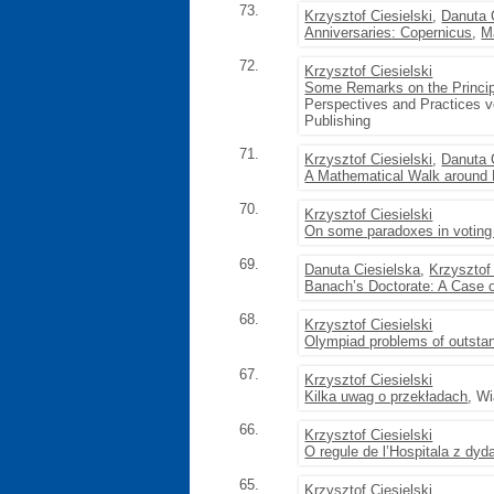
73.
Krzysztof Ciesielski
,
Danuta 
Anniversaries: Copernicus
,
M
72.
Krzysztof Ciesielski
Some Remarks on the Princip
Perspectives and Practices v
Publishing
71.
Krzysztof Ciesielski
,
Danuta 
A Mathematical Walk around
70.
Krzysztof Ciesielski
On some paradoxes in voting
69.
Danuta Ciesielska
,
Krzysztof 
Banach’s Doctorate: A Case o
68.
Krzysztof Ciesielski
Olympiad problems of outstan
67.
Krzysztof Ciesielski
Kilka uwag o przekładach
, W
66.
Krzysztof Ciesielski
O regule de l’Hospitala z dy
65.
Krzysztof Ciesielski