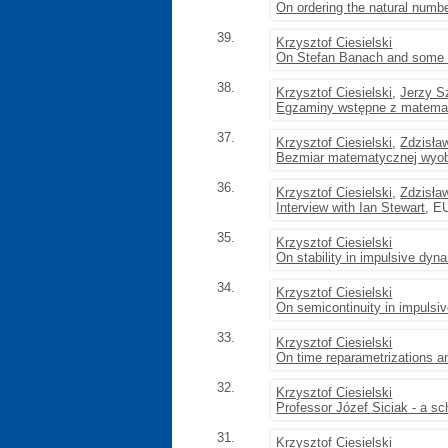
On ordering the natural numb
39.
Krzysztof Ciesielski
On Stefan Banach and some o
38.
Krzysztof Ciesielski
,
Jerzy S
Egzaminy wstępne z matematy
37.
Krzysztof Ciesielski
,
Zdzisła
Bezmiar matematycznej wyobr
36.
Krzysztof Ciesielski
,
Zdzisła
Interview with Ian Stewart
, E
35.
Krzysztof Ciesielski
On stability in impulsive dy
34.
Krzysztof Ciesielski
On semicontinuity in impuls
33.
Krzysztof Ciesielski
On time reparametrizations 
32.
Krzysztof Ciesielski
Professor Józef Siciak - a sc
31.
Krzysztof Ciesielski