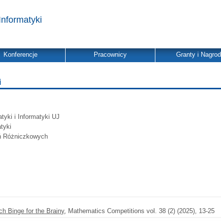
Informatyki
Konferencje
Pracownicy
Granty i Nagro
i
yki i Informatyki UJ
tyki
ń Różniczkowych
h Binge for the Brainy
, Mathematics Competitions vol. 38 (2) (2025), 13-25