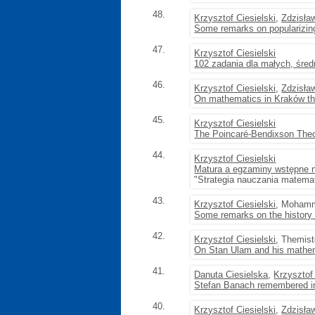
48.
Krzysztof Ciesielski
,
Zdzisła
Some remarks on popularizin
47.
Krzysztof Ciesielski
102 zadania dla małych, śre
46.
Krzysztof Ciesielski
,
Zdzisła
On mathematics in Kraków th
45.
Krzysztof Ciesielski
The Poincaré-Bendixson Theo
44.
Krzysztof Ciesielski
Matura a egzaminy wstępne n
"Strategia nauczania matemat
43.
Krzysztof Ciesielski
, Mohamm
Some remarks on the history o
42.
Krzysztof Ciesielski
, Themis
On Stan Ulam and his mathe
41.
Danuta Ciesielska
,
Krzysztof 
Stefan Banach remembered i
40.
Krzysztof Ciesielski
,
Zdzisła