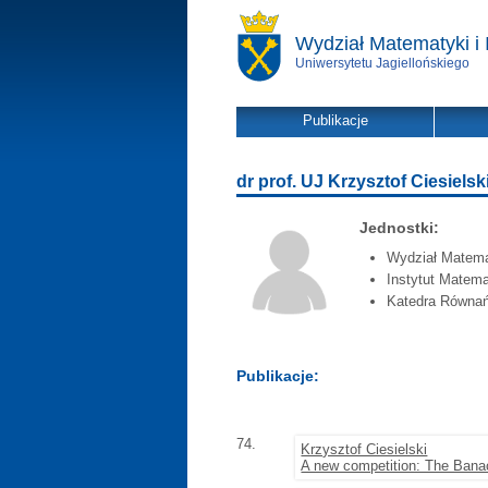
Wydział Matematyki i 
Uniwersytetu Jagiellońskiego
Publikacje
dr prof. UJ Krzysztof Ciesielsk
Jednostki:
Wydział Matemat
Instytut Matema
Katedra Równa
Publikacje:
74.
Krzysztof Ciesielski
A new competition: The Banac