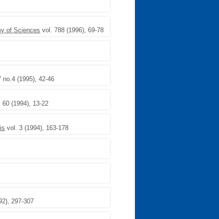
y of Sciences
vol. 788 (1996), 69-78
7 no.4 (1995), 42-46
 60 (1994), 13-22
is
vol. 3 (1994), 163-178
92), 297-307