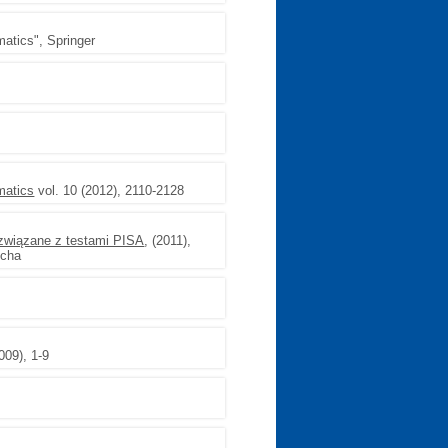
matics", Springer
matics
vol. 10 (2012), 2110-2128
związane z testami PISA
, (2011),
icha
009), 1-9