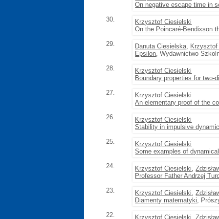
On negative escape time in 
30.
Krzysztof Ciesielski
On the Poincaré-Bendixson 
29.
Danuta Ciesielska
,
Krzysztof 
Epsilon
, Wydawnictwo Szkol
28.
Krzysztof Ciesielski
Boundary properties for two-
27.
Krzysztof Ciesielski
An elementary proof of the c
26.
Krzysztof Ciesielski
Stability in impulsive dynam
25.
Krzysztof Ciesielski
Some examples of dynamica
24.
Krzysztof Ciesielski
,
Zdzisła
Professor Father Andrzej Tur
23.
Krzysztof Ciesielski
,
Zdzisła
Diamenty matematyki
, Prósz
22.
Krzysztof Ciesielski
,
Zdzisła