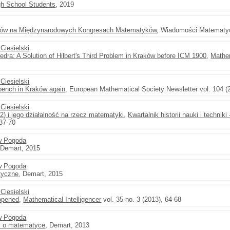
gh School Students
, 2019
ków na Międzynarodowych Kongresach Matematyków
, Wiadomości Matematycz
Ciesielski
edra: A Solution of Hilbert's Third Problem in Kraków before ICM 1900
,
Mathem
Ciesielski
bench in Kraków again
, European Mathematical Society Newsletter vol. 104 (
Ciesielski
) i jego działalność na rzecz matematyki
,
Kwartalnik historii nauki i techniki 
 37-70
w Pogoda
 Demart, 2015
w Pogoda
tyczne
, Demart, 2015
Ciesielski
opened
,
Mathematical Intelligencer
vol. 35 no. 3 (2013), 64-68
w Pogoda
y o matematyce
, Demart, 2013