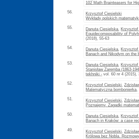
102 Math Brainteasers for Hi
56.
Krzysztof Ciesielski
Wykłady polskich matematy
55.
Danuta Ciesielska
,
Krzysztof 
Equidecomposability of Polyh
(2018), 55-63
54.
Danuta Ciesielska
,
Krzysztof 
Banach and Nikodym on the 
53.
Danuta Ciesielska
,
Krzysztof 
Stanisław Zaremba (1863-1942
tekhniki -
vol. 60 nr 4 (2015),
52.
Krzysztof Ciesielski
,
Zdzisła
Matematyczna bombonierka
,
51.
Krzysztof Ciesielski
,
Zdzisła
Poznajemy. Zagadki matema
50.
Danuta Ciesielska
,
Krzysztof 
Banach in Kraków: a case re
49.
Krzysztof Ciesielski
,
Zdzisła
Królowa bez Nobla. Rozmow