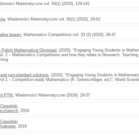
domości Matematyczne vol. 56(1) (2020), 129-141
rów
, Wiadomości Matematyczne vol. 56(1) (2020), 29-62
nding beauty
, Mathematics Competitions vol. 33 (2) (2020), 38-47
e Polish Mathematical Olympiad
, (2020), "Engaging Young Students in Mathe
ol. 2 – Mathematics Competitions and how they relate to Research, Teaching 
shing
and non-standard solutions
, (2020), "Engaging Young Students in Mathemati
ol.1 – Competition-ready Mathematics (R. Geretschläger, ed.)", World Scienti
ych PTM
, Wiadomości Matematyczne (2019), 29-37
Ciesielski
ocztowych
, 2019
Ciesielski
Krakowie
, 2019