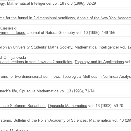
ogy
,
Mathematical Intelligencer
vol. 18 no.3 (1996), 32-29
ms for the funnel in 2-dimensional semiflows
,
Annals of the New York Academ
Ciesielski
symmetric faces
, Journal of Natural Geometry vol. 10 (1996), 149-156
ellonian University Students' Maths Society
,
Mathematical Intelligencer
vol. 1
of Omiljanowski
ts and sections in semiflows on 2-manifolds
,
Topology and its Applications
vol.
rems for two-dimensional semiflows
,
Topological Methods in Nonlinear Analys
ach's life
,
Opuscula Mathematica
vol. 13 (1993), 71-74
ych ze Stefanem Banachem
,
Opuscula Mathematica
vol. 13 (1993), 59-70
systems
,
Bulletin of the Polish Academy of Sciences. Mathematics
vol. 40 (19
tocles M. Rassias