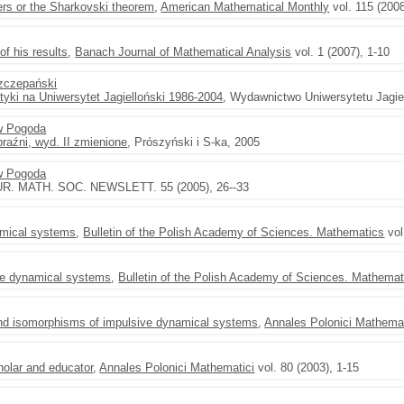
ers or the Sharkovski theorem
,
American Mathematical Monthly
vol. 115 (200
f his results
,
Banach Journal of Mathematical Analysis
vol. 1 (2007), 1-10
zczepański
ki na Uniwersytet Jagielloński 1986-2004
, Wydawnictwo Uniwersytetu Jagie
w Pogoda
aźni, wyd. II zmienione
, Prószyński i S-ka, 2005
w Pogoda
UR. MATH. SOC. NEWSLETT. 55 (2005), 26--33
namical systems
,
Bulletin of the Polish Academy of Sciences. Mathematics
vol
ive dynamical systems
,
Bulletin of the Polish Academy of Sciences. Mathemat
and isomorphisms of impulsive dynamical systems
,
Annales Polonici Mathemat
holar and educator
,
Annales Polonici Mathematici
vol. 80 (2003), 1-15