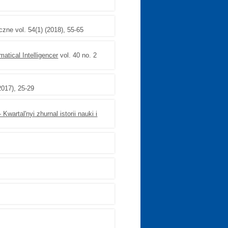
ne vol. 54(1) (2018), 55-65
atical Intelligencer
vol. 40 no. 2
2017), 25-29
- Kwartal'nyi zhurnal istorii nauki i