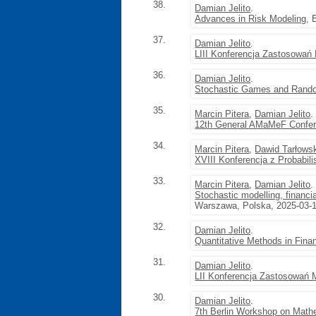
38.
Damian Jelito
.
Advances in Risk Modeling
, 
37.
Damian Jelito
.
LIII Konferencja Zastosowań
36.
Damian Jelito
.
Stochastic Games and Rando
35.
Marcin Pitera
,
Damian Jelito
.
12th General AMaMeF Confe
34.
Marcin Pitera
,
Dawid Tarłows
XVIII Konferencja z Probabili
33.
Marcin Pitera
,
Damian Jelito
.
Stochastic modelling, financ
Warszawa, Polska, 2025-03-1
32.
Damian Jelito
.
Quantitative Methods in Fina
31.
Damian Jelito
.
LII Konferencja Zastosowań 
30.
Damian Jelito
.
7th Berlin Workshop on Math