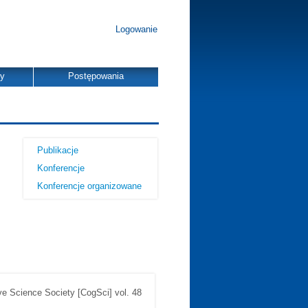
Logowanie
dy
Postępowania
Publikacje
Konferencje
Konferencje organizowane
ve Science Society [CogSci] vol. 48