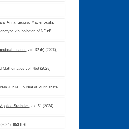
ała, Anna Kiepura, Maciej Suski,
enotype via inhibition of NF-κB
matical Finance
vol. 32 (5) (2026),
ed Mathematics
vol. 468 (2025),
/60/20 rule
,
Journal of Multivariate
 Applied Statistics
vol. 51 (2024),
 (2024), 853-876