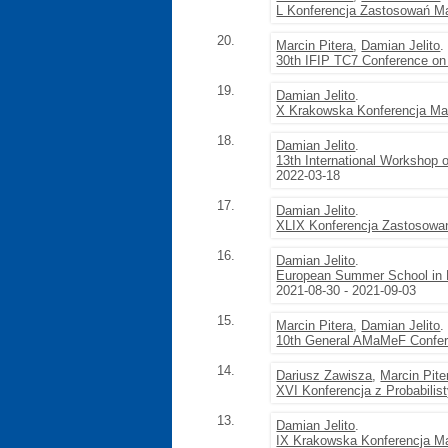
L Konferencja Zastosowań M
20.
Marcin Pitera
,
Damian Jelito
.
30th IFIP TC7 Conference on
19.
Damian Jelito
.
X Krakowska Konferencja Ma
18.
Damian Jelito
.
13th International Workshop 
2022-03-18
17.
Damian Jelito
.
XLIX Konferencja Zastosowa
16.
Damian Jelito
.
European Summer School in F
2021-08-30 - 2021-09-03
15.
Marcin Pitera
,
Damian Jelito
.
10th General AMaMeF Confe
14.
Dariusz Zawisza
,
Marcin Pite
XVI Konferencja z Probabilist
13.
Damian Jelito
.
IX Krakowska Konferencja M