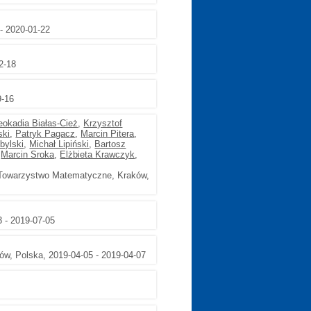
 - 2020-01-22
2-18
9-16
eokadia Białas-Cież
,
Krzysztof
ski
,
Patryk Pagacz
,
Marcin Pitera
,
bylski
,
Michał Lipiński
,
Bartosz
,
Marcin Sroka
,
Elżbieta Krawczyk
,
 Towarzystwo Matematyczne, Kraków,
 - 2019-07-05
w, Polska, 2019-04-05 - 2019-04-07