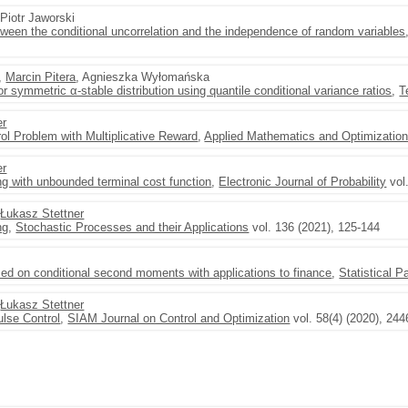
 Piotr Jaworski
tween the conditional uncorrelation and the independence of random variables
,
Marcin Pitera
, Agnieszka Wyłomańska
for symmetric α-stable distribution using quantile conditional variance ratios
,
T
er
ol Problem with Multiplicative Reward
,
Applied Mathematics and Optimizatio
er
ng with unbounded terminal cost function
,
Electronic Journal of Probability
vol.
,
Łukasz Stettner
ng
,
Stochastic Processes and their Applications
vol. 136 (2021), 125-144
ased on conditional second moments with applications to finance
,
Statistical P
,
Łukasz Stettner
lse Control
,
SIAM Journal on Control and Optimization
vol. 58(4) (2020), 24