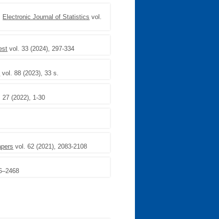
,
Electronic Journal of Statistics
vol.
est
vol. 33 (2024), 297-334
n
vol. 88 (2023), 33 s.
 27 (2022), 1-30
apers
vol. 62 (2021), 2083-2108
46–2468