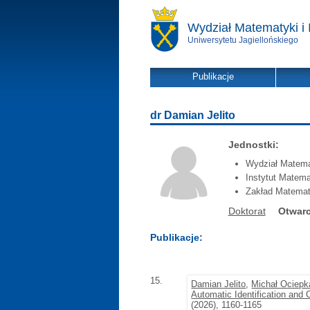
Wydział Matematyki i 
Uniwersytetu Jagiellońskiego
Publikacje
dr Damian Jelito
Jednostki:
Wydział Matemat
Instytut Matema
Zakład Matemat
Doktorat
Otwarc
Publikacje:
15.
Damian Jelito
,
Michał Ociepk
Automatic Identification and 
(2026), 1160-1165