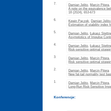
7.
Damian Jelito
,
Marcin Pitera
,
A note on the equivalence be
18 (2024), 653-673
6.
Kewin Pączek
,
Damian Jelito
Estimation of stability index 
5.
Damian Jelito
,
Łukasz Stettn
Asymptotics of Impulse Contr
4.
Damian Jelito
,
Łukasz Stettn
Risk-sensitive optimal stoppi
3.
Damian Jelito
,
Marcin Pitera
Risk sensitive optimal stoppi
2.
Damian Jelito
,
Marcin Pitera
New fat-tail normality test b
1.
Damian Jelito
,
Marcin Pitera
Long-Run Risk-Sensitive Impu
Konferencje: