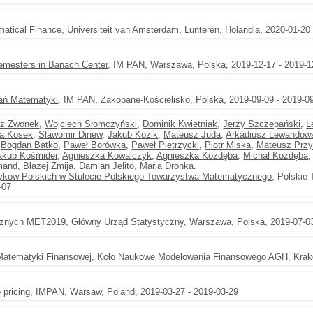
matical Finance
, Universiteit van Amsterdam, Lunteren, Holandia, 2020-01-20
emesters in Banach Center
, IM PAN, Warszawa, Polska, 2019-12-17 - 2019-1
wań Matematyki
, IM PAN, Zakopane-Kościelisko, Polska, 2019-09-09 - 2019-0
rz Zwonek
,
Wojciech Słomczyński
,
Dominik Kwietniak
,
Jerzy Szczepański
,
L
ta Kosek
,
Sławomir Dinew
,
Jakub Kozik
,
Mateusz Juda
,
Arkadiusz Lewandow
,
Bogdan Batko
,
Paweł Borówka
,
Paweł Pietrzycki
,
Piotr Miska
,
Mateusz Przy
akub Kośmider
,
Agnieszka Kowalczyk
,
Agnieszka Kozdęba
,
Michał Kozdęba
mand
,
Błażej Żmija
,
Damian Jelito
,
Maria Dronka
.
yków Polskich w Stulecie Polskiego Towarzystwa Matematycznego
, Polskie
-07
ycznych MET2019
, Główny Urząd Statystyczny, Warszawa, Polska, 2019-07-03
Matematyki Finansowej
, Koło Naukowe Modelowania Finansowego AGH, Krakó
 pricing
, IMPAN, Warsaw, Poland, 2019-03-27 - 2019-03-29