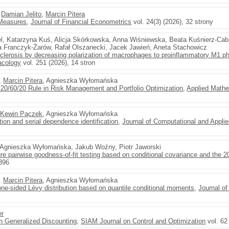
,
Damian Jelito
,
Marcin Pitera
 Measures
,
Journal of Financial Econometrics
vol. 24(3) (2026), 32 strony
el, Katarzyna Kuś, Alicja Skórkowska, Anna Wiśniewska, Beata Kuśnierz-Cab
 Franczyk-Żarów, Rafał Olszanecki, Jacek Jawień, Aneta Stachowicz
clerosis by decreasing polarization of macrophages to proinflammatory M1 ph
acology
vol. 251 (2026), 14 stron
,
Marcin Pitera
, Agnieszka Wyłomańska
he 20/60/20 Rule in Risk Management and Portfolio Optimization
,
Applied Mathe
,
Kewin Pączek
, Agnieszka Wyłomańska
tion and serial dependence identification
,
Journal of Computational and Appli
 Agnieszka Wyłomańska, Jakub Woźny, Piotr Jaworski
 pairwise goodness-of-fit testing based on conditional covariance and the 20
5396
,
Marcin Pitera
, Agnieszka Wyłomańska
 one-sided Lévy distribution based on quantile conditional moments
,
Journal of
er
h Generalized Discounting
,
SIAM Journal on Control and Optimization
vol. 62