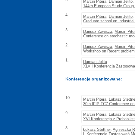
Marcin Pitera
,
Damian Jelito
.
144th European Study Group w
4.
Marcin Pitera
,
Damian Jelito
.
Graduate school on Industrial
3.
Dariusz Zawisza
,
Marcin Pite
Conference on stochastic mod
2.
Dariusz Zawisza
,
Marcin Pite
Workshop on Recent problems 
1.
Damian Jelito
.
XLVII Konferencja Zastosow
Konferencje organizowane:
10.
Marcin Pitera
,
Łukasz Stettne
30th IFIP TC7 Conference on
9.
Marcin Pitera
,
Łukasz Stettne
XVI Konferencja z Probabilist
8.
Łukasz Stettner
,
Agnieszka R
L Konferencja Zastosowań M