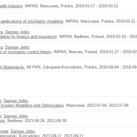
ith Industry
, IMPAN, Warszawa, Polska, 2019-03-17 - 2019-03-22
 applications of stochastic modeling
, IMPAN, Warszawa, Polska, 2019-03-11 
ra
,
Damian Jelito
.
eling (in finance and insurance)
, IMPAN, Będlewo, Poland, 2019-02-10 - 201
ra
,
Damian Jelito
.
of stochastic control theory
, IMPAN, Warsaw, Poland, 2019-01-27 - 2019-02
ań Matematyki
, IM PAN, Zakopane-Kościelisko, Polska, 2018-09-04 - 2018-09
r
,
Damian Jelito
.
 System Modelling and Optimization
, Warszawa, 2022-07-04, 2022-07-08
r
,
Damian Jelito
.
yki
, Będlewo, 2021-04-26, 2021-04-30
ygiel
,
Damian Jelito
.
atematyki
, Kościelisko, 2022-09-12, 2022-09-17