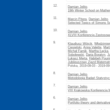
12.
Damian Jelito
.
19th Winter School on Mathe
11.
Marcin Pitera
,
Damian Jelito
.
Selected Topics of Simons S
10.
Damian Jelito
.
XLVIII Konferencja Zastoso
9.
Klaudiusz Wójcik
,
Włodzimie
Ciesielski
,
Anna Valette
,
Mar
Michał Farnik
,
Martha Łącka
Sobolewski
,
Daria Boratyn
,
J
Łukasz Merta
,
Habibeh Pour
Jubileuszowy Zjazd Matemat
Polska, 2019-09-03 - 2019-09
8.
Damian Jelito
.
Metodologia Badań Statyst
7.
Damian Jelito
.
VIII Krakowska Konferencja 
6.
Damian Jelito
.
Portfolio theory and derivative
5.