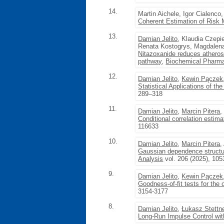
14.
Martin Aichele, Igor Cialenco
Coherent Estimation of Risk
13.
Damian Jelito
, Klaudia Czepi
Renata Kostogrys, Magdalena
Nitazoxanide reduces atheros
pathway
,
Biochemical Pharm
12.
Damian Jelito
,
Kewin Pączek
Statistical Applications of t
289–318
11.
Damian Jelito
,
Marcin Pitera
Conditional correlation estima
116633
10.
Damian Jelito
,
Marcin Pitera
,
Gaussian dependence structure
Analysis
vol. 206 (2025), 10
9.
Damian Jelito
,
Kewin Pączek
Goodness-of-fit tests for the
3154-3177
8.
Damian Jelito
,
Łukasz Stettn
Long-Run Impulse Control wit