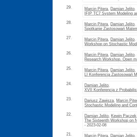
29.
Marcin Pitera
,
Damian Jelito
.
IFIP TC7 System Modeling an
28.
Marcin Pitera
,
Damian Jelito
.
Spotkanie Zastosowań Matem
27.
Marcin Pitera
,
Damian Jelito
.
Workshop on Stochastic Mode
26.
Marcin Pitera
,
Damian Jelito
.
Research Workshop. Open ma
25.
Marcin Pitera
,
Damian Jelito
LI Konferencja Zastosowań 
24.
Damian Jelito
.
XVII Konferencja z Probabilis
23.
Dariusz Zawisza
,
Marcin Pite
Stochastic Modeling and Cont
22.
Damian Jelito
,
Kewin Pączek
The Sixteenth Workshop on N
- 2023-02-08
21.
Marcin Pitera
,
Damian Jelito
.