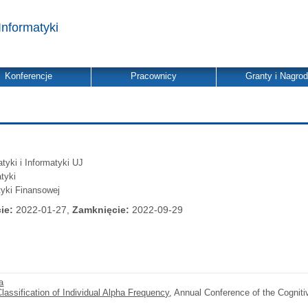
Informatyki
Konferencje
Pracownicy
Granty i Nagro
yki i Informatyki UJ
tyki
yki Finansowej
ie:
2022-01-27,
Zamknięcie:
2022-09-29
a
Classification of Individual Alpha Frequency
, Annual Conference of the Cogniti