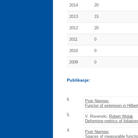
2014
20
2013
15
2012
20
2011
0
2010
0
2009
0
Publikacje:
6.
Piotr Niemiec
Functor of extension in Hilbe
5.
V. Rovenski,
Robert Wolak
Deforming metrics of foliatio
4.
Piotr Niemiec
Spaces of measurable functi