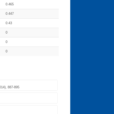
0.465
0.447
0.43
0
0
0
014), 887-895