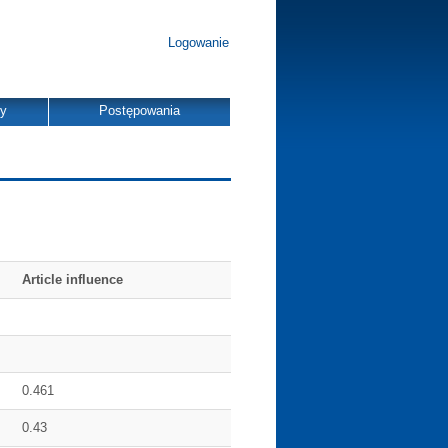
Logowanie
dy
Postępowania
Article influence
0.461
0.43