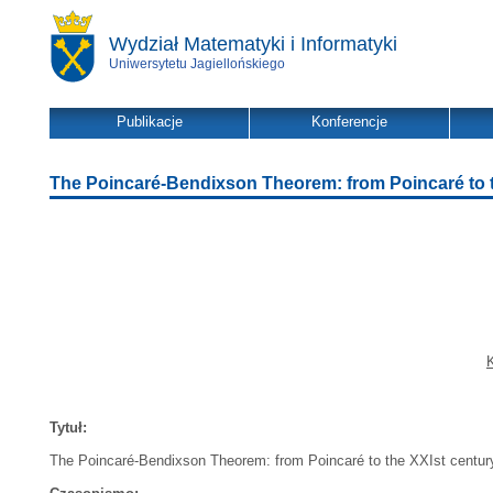
Wydział Matematyki i Informatyki
Uniwersytetu Jagiellońskiego
Publikacje
Konferencje
The Poincaré-Bendixson Theorem: from Poincaré to t
K
Tytuł:
The Poincaré-Bendixson Theorem: from Poincaré to the XXIst centur