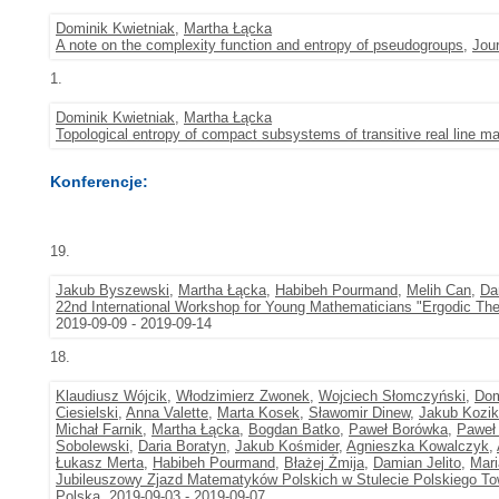
Dominik Kwietniak
,
Martha Łącka
A note on the complexity function and entropy of pseudogroups
,
Jour
1.
Dominik Kwietniak
,
Martha Łącka
Topological entropy of compact subsystems of transitive real line m
Konferencje:
19.
Jakub Byszewski
,
Martha Łącka
,
Habibeh Pourmand
,
Melih Can
,
Da
22nd International Workshop for Young Mathematicians "Ergodic T
2019-09-09 - 2019-09-14
18.
Klaudiusz Wójcik
,
Włodzimierz Zwonek
,
Wojciech Słomczyński
,
Dom
Ciesielski
,
Anna Valette
,
Marta Kosek
,
Sławomir Dinew
,
Jakub Kozik
Michał Farnik
,
Martha Łącka
,
Bogdan Batko
,
Paweł Borówka
,
Paweł 
Sobolewski
,
Daria Boratyn
,
Jakub Kośmider
,
Agnieszka Kowalczyk
,
Łukasz Merta
,
Habibeh Pourmand
,
Błażej Żmija
,
Damian Jelito
,
Mari
Jubileuszowy Zjazd Matematyków Polskich w Stulecie Polskiego 
Polska, 2019-09-03 - 2019-09-07