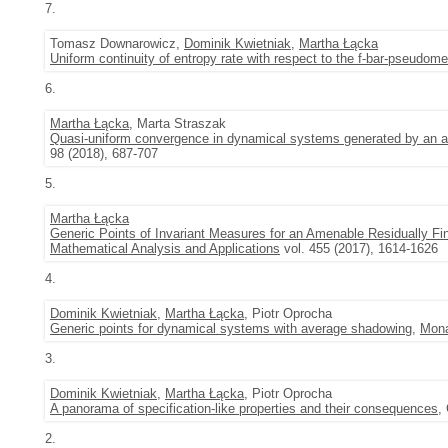
7.
Tomasz Downarowicz,
Dominik Kwietniak
,
Martha Łącka
Uniform continuity of entropy rate with respect to the f-bar-pseudome
6.
Martha Łącka
, Marta Straszak
Quasi-uniform convergence in dynamical systems generated by an a
98 (2018), 687-707
5.
Martha Łącka
Generic Points of Invariant Measures for an Amenable Residually Fin
Mathematical Analysis and Applications
vol. 455 (2017), 1614-1626
4.
Dominik Kwietniak
,
Martha Łącka
, Piotr Oprocha
Generic points for dynamical systems with average shadowing
,
Mona
3.
Dominik Kwietniak
,
Martha Łącka
, Piotr Oprocha
A panorama of specification-like properties and their consequences
,
2.