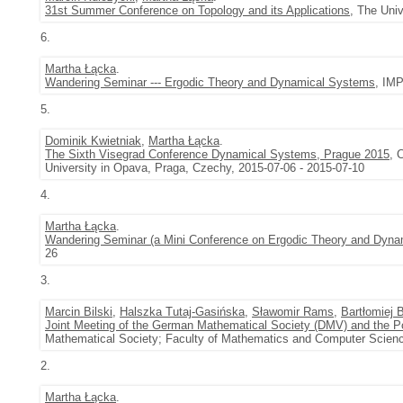
31st Summer Conference on Topology and its Applications
, The Univ
6.
Martha Łącka
.
Wandering Seminar --- Ergodic Theory and Dynamical Systems
, IM
5.
Dominik Kwietniak
,
Martha Łącka
.
The Sixth Visegrad Conference Dynamical Systems, Prague 2015
, 
University in Opava, Praga, Czechy, 2015-07-06 - 2015-07-10
4.
Martha Łącka
.
Wandering Seminar (a Mini Conference on Ergodic Theory and Dyna
26
3.
Marcin Bilski
,
Halszka Tutaj-Gasińska
,
Sławomir Rams
,
Bartłomiej 
Joint Meeting of the German Mathematical Society (DMV) and the P
Mathematical Society; Faculty of Mathematics and Computer Scienc
2.
Martha Łącka
.