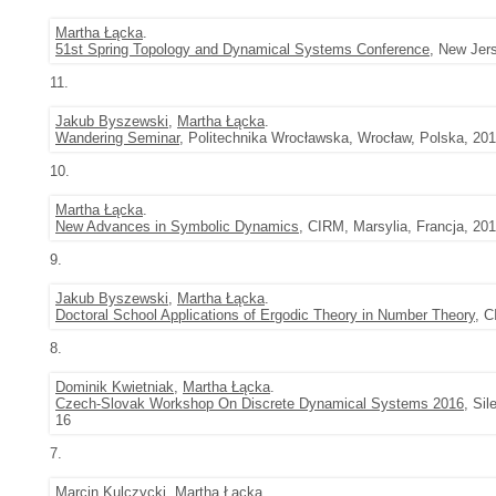
Martha Łącka
.
51st Spring Topology and Dynamical Systems Conference
, New Jers
11.
Jakub Byszewski
,
Martha Łącka
.
Wandering Seminar
, Politechnika Wrocławska, Wrocław, Polska, 201
10.
Martha Łącka
.
New Advances in Symbolic Dynamics
, CIRM, Marsylia, Francja, 20
9.
Jakub Byszewski
,
Martha Łącka
.
Doctoral School Applications of Ergodic Theory in Number Theory
, C
8.
Dominik Kwietniak
,
Martha Łącka
.
Czech-Slovak Workshop On Discrete Dynamical Systems 2016
, Si
16
7.
Marcin Kulczycki
,
Martha Łącka
.