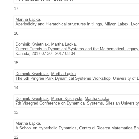
17.
Martha Łącka
.
Aperiodicity and Hierarchical structures in tilings
, Milyon Labex, Lyon
16.
Dominik Kwietniak
,
Martha Łącka
.
Current Trends in Dynamical Systems and the Mathematical Legacy
Kanada, 2017-07-30 - 2017-08-04
15.
Dominik Kwietniak
,
Martha Łącka
.
The 6th Pingree Park Dynamical Systems Workshop
, University of
14.
Dominik Kwietniak
,
Marcin Kulczycki
,
Martha Łącka
.
7th Visegrad Conference on Dynamical Systems
, Silesian Universi
13.
Martha Łącka
.
A School on Hyperbolic Dynamics
, Centro di Ricerca Matematica En
12.