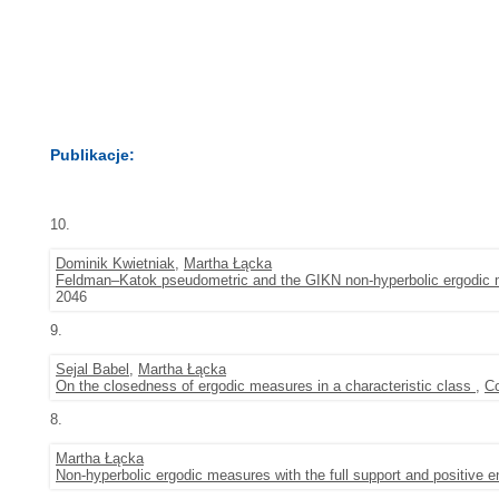
Publikacje:
10.
Dominik Kwietniak
,
Martha Łącka
Feldman–Katok pseudometric and the GIKN non-hyperbolic ergodic
2046
9.
Sejal Babel
,
Martha Łącka
On the closedness of ergodic measures in a characteristic class
,
C
8.
Martha Łącka
Non-hyperbolic ergodic measures with the full support and positive e