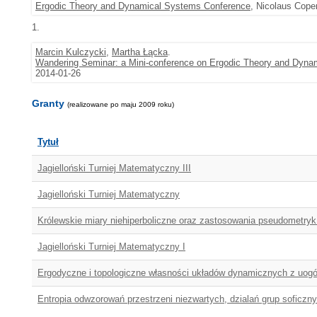
Ergodic Theory and Dynamical Systems Conference
, Nicolaus Cope
1.
Marcin Kulczycki
,
Martha Łącka
.
Wandering Seminar: a Mini-conference on Ergodic Theory and Dyna
2014-01-26
Granty
(realizowane po maju 2009 roku)
Tytuł
Jagielloński Turniej Matematyczny III
Jagielloński Turniej Matematyczny
Królewskie miary niehiperboliczne oraz zastosowania pseudometryk
Jagielloński Turniej Matematyczny I
Ergodyczne i topologiczne własności układów dynamicznych z uogó
Entropia odwzorowań przestrzeni niezwartych, dzialań grup soficzny