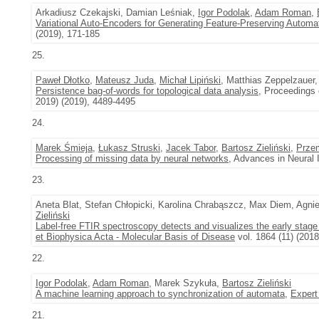
Arkadiusz Czekajski, Damian Leśniak,
Igor Podolak
,
Adam Roman
,
Variational Auto-Encoders for Generating Feature-Preserving Automa
(2019), 171-185
25.
Paweł Dłotko
,
Mateusz Juda
,
Michał Lipiński
, Matthias Zeppelzauer
Persistence bag-of-words for topological data analysis
, Proceedings o
2019) (2019), 4489-4495
24.
Marek Śmieja
,
Łukasz Struski
,
Jacek Tabor
,
Bartosz Zieliński
,
Prze
Processing of missing data by neural networks
, Advances in Neural 
23.
Aneta Blat, Stefan Chłopicki, Karolina Chrabąszcz, Max Diem, Agn
Zieliński
Label-free FTIR spectroscopy detects and visualizes the early sta
et Biophysica Acta - Molecular Basis of Disease
vol. 1864 (11) (201
22.
Igor Podolak
,
Adam Roman
, Marek Szykuła,
Bartosz Zieliński
A machine learning approach to synchronization of automata
,
Expert
21.