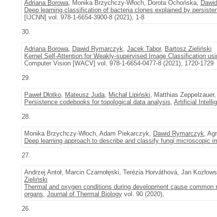
Adriana Borowa
, Monika Brzychczy-Włoch, Dorota Ochońska,
Dawi
Deep learning classification of bacteria clones explained by persist
[IJCNN] vol. 978-1-6654-3900-8 (2021), 1-8
30.
Adriana Borowa
,
Dawid Rymarczyk
,
Jacek Tabor
,
Bartosz Zieliński
Kernel Self-Attention for Weakly-supervised Image Classification us
Computer Vision [WACV] vol. 978-1-6654-0477-8 (2021), 1720-1729
29.
Paweł Dłotko
,
Mateusz Juda
,
Michał Lipiński
, Matthias Zeppelzauer
Persistence codebooks for topological data analysis
,
Artificial Intel
28.
Monika Brzychczy-Włoch, Adam Piekarczyk,
Dawid Rymarczyk
, Ag
Deep learning approach to describe and classify fungi microscopic 
27.
Andrzej Antoł, Marcin Czarnołęski, Terézia Horváthová, Jan Kozłow
Zieliński
Thermal and oxygen conditions during development cause common roug
organs
,
Journal of Thermal Biology
vol. 90 (2020),
26.