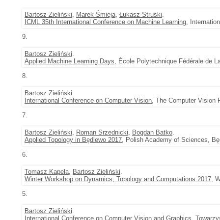
Bartosz Zieliński
,
Marek Śmieja
,
Łukasz Struski
.
ICML 35th International Conference on Machine Learning
, Internati
9.
Bartosz Zieliński
.
Applied Machine Learning Days
, École Polytechnique Fédérale de L
8.
Bartosz Zieliński
.
International Conference on Computer Vision
, The Computer Vision 
7.
Bartosz Zieliński
,
Roman Srzednicki
,
Bogdan Batko
.
Applied Topology in Będlewo 2017
, Polish Academy of Sciences, Bę
6.
Tomasz Kapela
,
Bartosz Zieliński
.
Winter Workshop on Dynamics, Topology and Computations 2017
, 
5.
Bartosz Zieliński
.
International Conference on Computer Vision and Graphics
, Towarzy