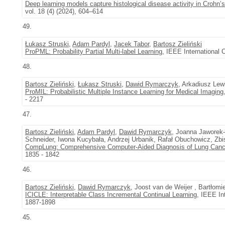
Deep learning models capture histological disease activity in Crohn’s 
vol. 18 (4) (2024), 604–614
49.
Łukasz Struski
,
Adam Pardyl
,
Jacek Tabor
,
Bartosz Zieliński
ProPML: Probability Partial Multi-label Learning
, IEEE International
48.
Bartosz Zieliński
,
Łukasz Struski
,
Dawid Rymarczyk
, Arkadiusz Lew
ProMIL: Probabilistic Multiple Instance Learning for Medical Imaging
- 2217
47.
Bartosz Zieliński
,
Adam Pardyl
,
Dawid Rymarczyk
, Joanna Jaworek-
Schneider, Iwona Kucybała, Andrzej Urbanik, Rafał Obuchowicz, Zbi
CompLung: Comprehensive Computer-Aided Diagnosis of Lung Canc
1835 - 1842
46.
Bartosz Zieliński
,
Dawid Rymarczyk
, Joost van de Weijer , Bartłomi
ICICLE: Interpretable Class Incremental Continual Learning
, IEEE In
1887-1898
45.