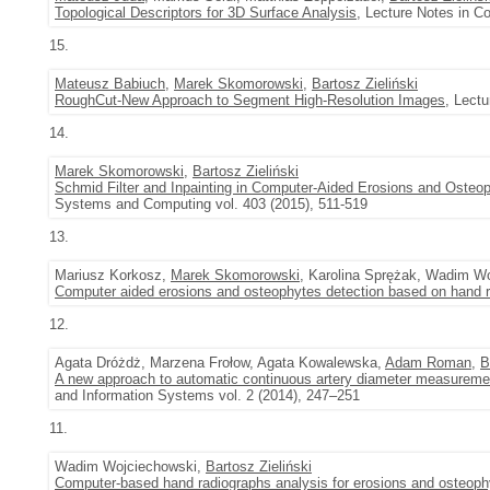
Topological Descriptors for 3D Surface Analysis
, Lecture Notes in C
15.
Mateusz Babiuch
,
Marek Skomorowski
,
Bartosz Zieliński
RoughCut-New Approach to Segment High-Resolution Images
, Lectu
14.
Marek Skomorowski
,
Bartosz Zieliński
Schmid Filter and Inpainting in Computer-Aided Erosions and Oste
Systems and Computing vol. 403 (2015), 511-519
13.
Mariusz Korkosz,
Marek Skomorowski
, Karolina Sprężak, Wadim W
Computer aided erosions and osteophytes detection based on hand 
12.
Agata Dróżdż, Marzena Frołow, Agata Kowalewska,
Adam Roman
,
B
A new approach to automatic continuous artery diameter measurem
and Information Systems vol. 2 (2014), 247–251
11.
Wadim Wojciechowski,
Bartosz Zieliński
Computer-based hand radiographs analysis for erosions and osteoph