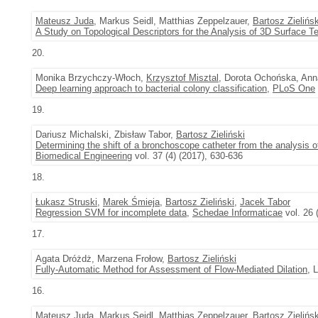
Mateusz Juda
, Markus Seidl, Matthias Zeppelzauer,
Bartosz Zielińsk
A Study on Topological Descriptors for the Analysis of 3D Surface T
20.
Monika Brzychczy-Włoch,
Krzysztof Misztal
, Dorota Ochońska, Ann
Deep learning approach to bacterial colony classification
,
PLoS One
19.
Dariusz Michalski, Zbisław Tabor,
Bartosz Zieliński
Determining the shift of a bronchoscope catheter from the analysis
Biomedical Engineering
vol. 37 (4) (2017), 630-636
18.
Łukasz Struski
,
Marek Śmieja
,
Bartosz Zieliński
,
Jacek Tabor
Regression SVM for incomplete data
,
Schedae Informaticae
vol. 26 
17.
Agata Dróżdż, Marzena Frołow,
Bartosz Zieliński
Fully-Automatic Method for Assessment of Flow-Mediated Dilation
, 
16.
Mateusz Juda
, Markus Seidl, Matthias Zeppelzauer,
Bartosz Zielińsk