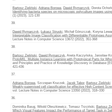
Bartosz Zieliński
,
Adriana Borowa
,
Dawid Rymarczyk
, Dorota Ochoń
Identifying bacteria species on microscopic polyculture images usin
(1) (2023), 121-130
39.
Dawid Rymarczyk
,
Łukasz Struski
, Michał Górszczak, Koryna Lew
Interpretable Image Classification with Differentiable Prototypes As
Lecture Notes in Computer Science 13672 (2022), 351-368
38.
Bartosz Zieliński
,
Dawid Rymarczyk
, Aneta Kaczyńska, Jarosław K
ProtoMIL: Multiple Instance Learning with Prototypical Parts for Who
and Principles and Practice of Knowledge Discovery in Database [
421-436
37.
Adriana Borowa
, Szczepan Kruczek,
Jacek Tabor
,
Bartosz Zieliński
Weakly-supervised cell classification for effective High Content Scr
vol. Lecture Notes in Computer Science 13350 (2022), 318–330
36.
Dominika Basaj, Witold Oleszkiewicz, Tomasz Trzciński,
Bartosz Zie
Which Visual Features Impact the Performance of Target Task in Sel