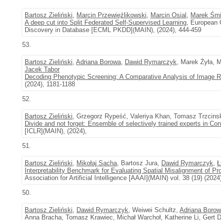
Bartosz Zieliński
,
Marcin Przewięźlikowski
,
Marcin Osial
,
Marek Śmi
A deep cut into Split Federated Self-Supervised Learning
, European 
Discovery in Database [ECML PKDD](MAIN), (2024), 444-459
53.
Bartosz Zieliński
,
Adriana Borowa
,
Dawid Rymarczyk
, Marek Żyła, 
Jacek Tabor
Decoding Phenotypic Screening: A Comparative Analysis of Image R
(2024), 1181-1188
52.
Bartosz Zieliński
, Grzegorz Rypeść, Valeriya Khan, Tomasz Trzcinsk
Divide and not forget: Ensemble of selectively trained experts in Con
[ICLR](MAIN), (2024),
51.
Bartosz Zieliński
,
Mikołaj Sacha
, Bartosz Jura,
Dawid Rymarczyk
,
Ł
Interpretability Benchmark for Evaluating Spatial Misalignment of Pr
Association for Artificial Intelligence [AAAI](MAIN) vol. 38 (19) (202
50.
Bartosz Zieliński
,
Dawid Rymarczyk
, Weiwei Schultz,
Adriana Boro
Anna Bracha, Tomasz Krawiec, Michał Warchoł, Katherine Li, Gert 