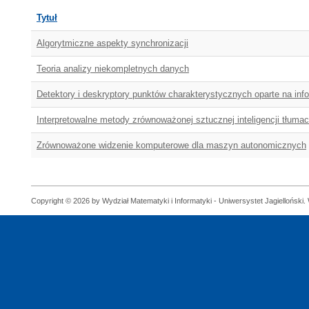
Tytuł
Algorytmiczne aspekty synchronizacji
Teoria analizy niekompletnych danych
Detektory i deskryptory punktów charakterystycznych oparte na info
Interpretowalne metody zrównoważonej sztucznej inteligencji tłuma
Zrównoważone widzenie komputerowe dla maszyn autonomicznych
Copyright © 2026 by Wydział Matematyki i Informatyki - Uniwersystet Jagielloński