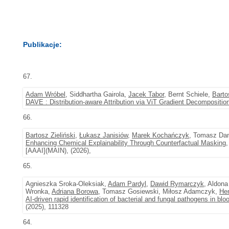
Publikacje:
67.
Adam Wróbel
, Siddhartha Gairola,
Jacek Tabor
, Bernt Schiele,
Barto
DAVE : Distribution-aware Attribution via ViT Gradient Decompositio
66.
Bartosz Zieliński
,
Łukasz Janisiów
,
Marek Kochańczyk
, Tomasz Dan
Enhancing Chemical Explainability Through Counterfactual Masking
,
[AAAI](MAIN), (2026),
65.
Agnieszka Sroka-Oleksiak,
Adam Pardyl
,
Dawid Rymarczyk
, Aldon
Wronka,
Adriana Borowa
, Tomasz Gosiewski, Miłosz Adamczyk,
He
AI-driven rapid identification of bacterial and fungal pathogens in bl
(2025), 111328
64.