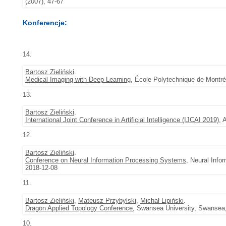
(2007), 47-67
Konferencje:
14.
Bartosz Zieliński
.
Medical Imaging with Deep Learning
, École Polytechnique de Montré
13.
Bartosz Zieliński
.
International Joint Conference in Artificial Intelligence (IJCAI 2019)
, 
12.
Bartosz Zieliński
.
Conference on Neural Information Processing Systems
, Neural Info
2018-12-08
11.
Bartosz Zieliński
,
Mateusz Przybylski
,
Michał Lipiński
.
Dragon Applied Topology Conference
, Swansea University, Swansea,
10.