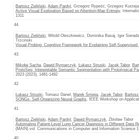
Bartosz Zieliński
,
Adam Pardyl
, Grzegorz Rypeść, Grzegorz Kurzej
Active Visual Exploration Based on Attention-Map Entropy
, Internat
1311
44.
Bartosz Zieliński
, Witold Oleszkiewicz, Dominika Basaj, Igor Sier
Trzcinski
Visual Probing: Cognitive Framework for Explaining Self-Supervise
43.
Mikołaj Sacha
,
Dawid Rymarczyk
,
Łukasz Struski
,
Jacek Tabor
,
Bar
ProtoSeg: Interpretable Semantic Segmentation with Prototypical Pa
2023 (2023), 1481-1492
42.
Łukasz Struski
, Tomasz Danel,
Marek Śmieja
,
Jacek Tabor
,
Bartosz 
SONGs: Self-Organizing Neural Graphs
, IEEE Workshop on Applicat
41.
Bartosz Zieliński
,
Adam Pardyl
,
Dawid Rymarczyk
, Zbisław Tabor
Automating Patient-Level Lung Cancer Diagnosis in Different Data 
(MAIN) vol. Communications in Computer and Information Science 1
40.