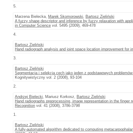
5.
Marzena Bielecka,
Marek Skomorowski
,
Bartosz Zieliński
A fuzzy shape descriptor and inference by fuzzy relaxation with appl
in Computer Science
vol. 5495 (2009), 469-478
4.
Bartosz Zieliński
Hand radiograph analysis and joint space location improvement for im
3.
Bartosz Zieliński
Segmentacja i selekcja cech jako jeden z podstawowych problemó
Kognitywistyczny vol. 2 (2008), 93-104
2.
Andrzej Bielecki
, Mariusz Korkosz,
Bartosz Zieliński
Hand radiographs preprocessing, image representation in the finger 
Recognition
vol. 41 (2008), 3786-3798
1.
Bartosz Zieliński
A fully-automated algorithm dedicated to computing metacarpophalang