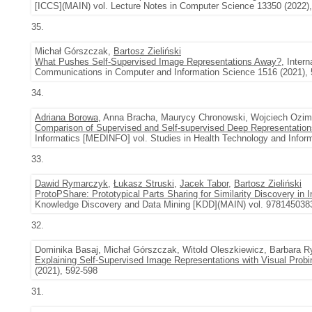
[ICCS](MAIN) vol. Lecture Notes in Computer Science 13350 (2022)
35.
Michał Górszczak,
Bartosz Zieliński
What Pushes Self-Supervised Image Representations Away?
, Inter
Communications in Computer and Information Science 1516 (2021),
34.
Adriana Borowa
, Anna Bracha, Maurycy Chronowski, Wojciech Ozi
Comparison of Supervised and Self-supervised Deep Representations
Informatics [MEDINFO] vol. Studies in Health Technology and Infor
33.
Dawid Rymarczyk
,
Łukasz Struski
,
Jacek Tabor
,
Bartosz Zieliński
ProtoPShare: Prototypical Parts Sharing for Similarity Discovery in I
Knowledge Discovery and Data Mining [KDD](MAIN) vol. 978145038
32.
Dominika Basaj, Michał Górszczak, Witold Oleszkiewicz, Barbara Ry
Explaining Self-Supervised Image Representations with Visual Probi
(2021), 592-598
31.