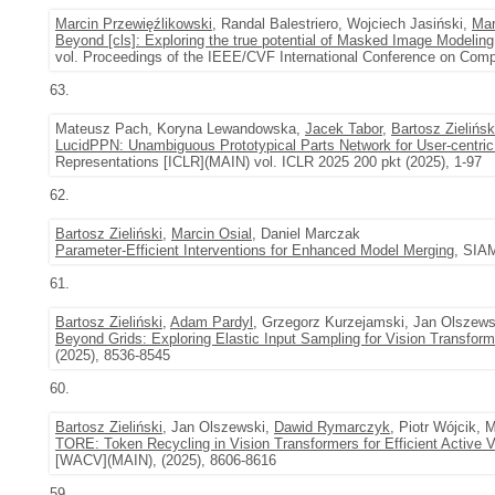
Marcin Przewięźlikowski
, Randal Balestriero, Wojciech Jasiński,
Mar
Beyond [cls]: Exploring the true potential of Masked Image Modeling
vol. Proceedings of the IEEE/CVF International Conference on Comp
63.
Mateusz Pach, Koryna Lewandowska,
Jacek Tabor
,
Bartosz Zielińsk
LucidPPN: Unambiguous Prototypical Parts Network for User-centric
Representations [ICLR](MAIN) vol. ICLR 2025 200 pkt (2025), 1-97
62.
Bartosz Zieliński
,
Marcin Osial
, Daniel Marczak
Parameter-Efficient Interventions for Enhanced Model Merging
, SIAM
61.
Bartosz Zieliński
,
Adam Pardyl
, Grzegorz Kurzejamski, Jan Olszews
Beyond Grids: Exploring Elastic Input Sampling for Vision Transfor
(2025), 8536-8545
60.
Bartosz Zieliński
, Jan Olszewski,
Dawid Rymarczyk
, Piotr Wójcik,
TORE: Token Recycling in Vision Transformers for Efficient Active V
[WACV](MAIN), (2025), 8606-8616
59.