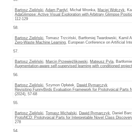
Bartosz Zieliński
,
Adam Pardyl
, Michał Wronka,
Maciej Wołczyk
, K
AdaGlimpse: Active Visual Exploration with Arbitrary Glimpse Positi
112-129
58.
Bartosz Zieliński
, Tomasz Trzciński, Bartłomiej Twardowski, Kamil
Zero-Waste Machine Learning
, European Conference on Artificial In
57.
Bartosz Zieliński
,
Marcin Przewięźlikowski
,
Mateusz Pyla
, Bartłomi
Augmentation-aware self-supervised learning with conditioned project
56.
Bartosz Zieliński
, Szymon Opłatek,
Dawid Rymarczyk
Revisiting FunnyBirds Evaluation Framework for Prototypical Parts 
(2024), 57-68
55.
Bartosz Zieliński
,
Tomasz Michalski
,
Dawid Rymarczyk
, Daniel Bar
ProtoNCD: Prototypical Parts for Interpretable Novel Class Discover
278
54.