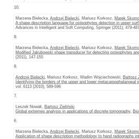
10.
Marzena Bielecka,
Andrzej Bielecki
, Mariusz Korkosz,
Marek Skomo
A shape description language for osteophytes detection in upper sur
Advances in Intelligent and Soft Computing, Springer (2011), 479-48
9.
Marzena Bielecka,
Andrzej Bielecki
, Mariusz Korkosz,
Marek Skomo
Modified Jakubowski shape transducer for detecting osteophytes and 
(2011), 147-155
8.
Andrzej Bielecki
, Mariusz Korkosz, Wadim Wojciechowski,
Bartosz Z
Identifying the borders of the upper and lower metacarpophalangeal 
vol. 6113 (2010), 589-596
7.
Leszek Nowak,
Bartosz Zieliński
Global extremes analysis in applications of discrete tomography
,
Bio
6.
Marzena Bielecka,
Andrzej Bielecki
, Mariusz Korkosz,
Marek Skomo
Application of shape description methodology to hand radiographs int