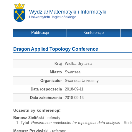
Wydział Matematyki i Informatyki
Uniwersytetu Jagiellońskiego
Publikacje
Konferencje
Dragon Applied Topology Conference
Kraj
Wielka Brytania
Miasto
Swansea
Organizator
Swansea University
Data rozpoczęcia
2018-09-11
Data zakończenia
2018-09-14
Uczestnicy konferencji:
Bartosz Zieliński
- referaty:
Tytuł:
Persistence codebooks for topological data analysis
- Rodz
Mateusz Przybylski
- referaty: