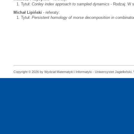
Tytuł:
Conley index approach to sampled dynamics
- Rodzaj: W s
Michał Lipiński
- referaty:
Tytuł:
Persistent homology of morse decomposition in combinato
Copyright © 2026 by Wydział Matematyki i Informatyki - Uniwersystet Jagielloński