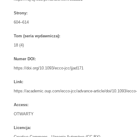
Strony:
604–614
Tom (seria wydawnicza):
18 (4)
Numer DOI:
https://doi.org/10.1093/ecco-jcc/jjad171
Link:
https://academic.oup.com/ecco-jcc/advance-article/doi/10.1093/ecco-
Access:
OTWARTY
Licencja:
Creative Commons - Uznanie Autorstwa (CC-BY)