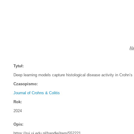
Al
Tytuł:
Deep learning models capture histological disease activity in Crohn’s D
Czasopismo:
Journal of Crohns & Colitis
Rok:
2024
Opis:
https://ruj.uj.edu.pl/handle/item/552221