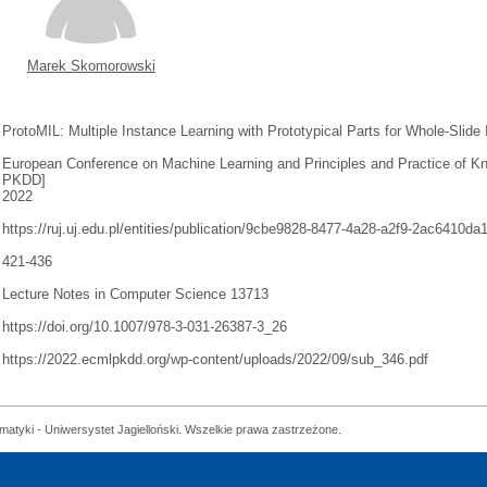
Marek Skomorowski
ProtoMIL: Multiple Instance Learning with Prototypical Parts for Whole-Slide
European Conference on Machine Learning and Principles and Practice of 
PKDD]
2022
https://ruj.uj.edu.pl/entities/publication/9cbe9828-8477-4a28-a2f9-2ac6410da
421-436
Lecture Notes in Computer Science 13713
https://doi.org/10.1007/978-3-031-26387-3_26
https://2022.ecmlpkdd.org/wp-content/uploads/2022/09/sub_346.pdf
matyki - Uniwersystet Jagielloński. Wszelkie prawa zastrzeżone.