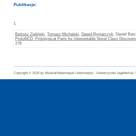
Publikacje:
1.
Bartosz Zieliński
,
Tomasz Michalski
,
Dawid Rymarczyk
, Daniel Bar
ProtoNCD: Prototypical Parts for Interpretable Novel Class Discover
278
Copyright © 2026 by Wydział Matematyki i Informatyki - Uniwersystet Jagielloński