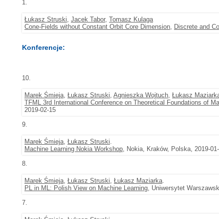
1.
Łukasz Struski
,
Jacek Tabor
,
Tomasz Kulaga
Cone-Fields without Constant Orbit Core Dimension
,
Discrete and C
Konferencje:
10.
Marek Śmieja
,
Łukasz Struski
,
Agnieszka Wojtuch
,
Łukasz Maziark
TFML 3rd International Conference on Theoretical Foundations of M
2019-02-15
9.
Marek Śmieja
,
Łukasz Struski
.
Machine Learning Nokia Workshop
, Nokia, Kraków, Polska, 2019-01
8.
Marek Śmieja
,
Łukasz Struski
,
Łukasz Maziarka
.
PL in ML: Polish View on Machine Learning
, Uniwersytet Warszawsk
7.