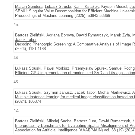
Marcin Sendera
,
Łukasz Struski
,
Kamil Książek
, Kryspin Musiol,
Ja
SEMU: Singular Value Decomposition for Efficient Machine Unlearni
Proceedings of Machine Learning (2025), 53843-53866
45.
Bartosz Zieliński
,
Adriana Borowa
,
Dawid Rymarczyk
, Marek Żyła, 
Jacek Tabor
Decoding Phenotypic Screening: A Comparative Analysis of Image R
(2024), 1181-1188
44.
Łukasz Struski
, Paweł Morkisz,
Przemysław Spurek
, Samuel Rodri
Efficient GPU implementation of randomized SVD and its applicatio
43.
Łukasz Struski
,
Szymon Janusz
,
Jacek Tabor
,
Michał Markiewicz
, 
Multiple instance learning for medical image classification based on
(2024), 105874
42.
Bartosz Zieliński
,
Mikołaj Sacha
, Bartosz Jura,
Dawid Rymarczyk
,
Ł
Interpretability Benchmark for Evaluating Spatial Misalignment of Pr
Association for Artificial Intelligence [AAAI](MAIN) vol. 38 (19) (202