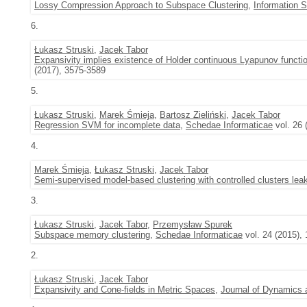
Lossy Compression Approach to Subspace Clustering
,
Information 
6.
Łukasz Struski
,
Jacek Tabor
Expansivity implies existence of Holder continuous Lyapunov functi
(2017), 3575-3589
5.
Łukasz Struski
,
Marek Śmieja
,
Bartosz Zieliński
,
Jacek Tabor
Regression SVM for incomplete data
,
Schedae Informaticae
vol. 26 
4.
Marek Śmieja
,
Łukasz Struski
,
Jacek Tabor
Semi-supervised model-based clustering with controlled clusters lea
3.
Łukasz Struski
,
Jacek Tabor
,
Przemysław Spurek
Subspace memory clustering
,
Schedae Informaticae
vol. 24 (2015),
2.
Łukasz Struski
,
Jacek Tabor
Expansivity and Cone-fields in Metric Spaces
,
Journal of Dynamics a