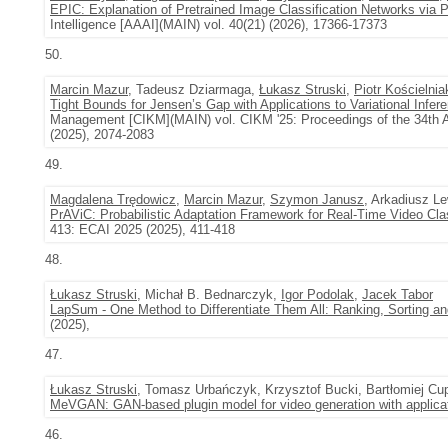
EPIC: Explanation of Pretrained Image Classification Networks via 
Intelligence [AAAI](MAIN) vol. 40(21) (2026), 17366-17373
50.
Marcin Mazur
, Tadeusz Dziarmaga,
Łukasz Struski
,
Piotr Kościelnia
Tight Bounds for Jensen’s Gap with Applications to Variational Infer
Management [CIKM](MAIN) vol. CIKM '25: Proceedings of the 34th 
(2025), 2074-2083
49.
Magdalena Trędowicz
,
Marcin Mazur
,
Szymon Janusz
, Arkadiusz Le
PrAViC: Probabilistic Adaptation Framework for Real-Time Video Clas
413: ECAI 2025 (2025), 411-418
48.
Łukasz Struski
, Michał B. Bednarczyk,
Igor Podolak
,
Jacek Tabor
LapSum - One Method to Differentiate Them All: Ranking, Sorting an
(2025),
47.
Łukasz Struski
, Tomasz Urbańczyk, Krzysztof Bucki, Bartłomiej Cu
MeVGAN: GAN-based plugin model for video generation with applica
46.