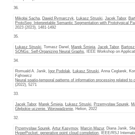
36.
Mikołaj Sacha
,
Dawid Rymarczyk
,
Łukasz Struski
,
Jacek Tabor
,
Bar
ProtoSeg: Interpretable Semantic Segmentation with Prototypical Pa
2023 (2023), 1481-1492
35.
Łukasz Struski
, Tomasz Danel,
Marek Śmieja
,
Jacek Tabor
,
Bartosz 
SONGs: Self-Organizing Neural Graphs
, IEEE Workshop on Applicat
34.
Romuald A. Janik,
Igor Podolak
,
Łukasz Struski
, Anna Ceglarek, K
Fąfrowicz
Neural spatio-temporal patterns of information processing related to c
(2022), 5271
33.
Jacek Tabor
,
Marek Śmieja
,
Łukasz Struski
,
Przemysław Spurek
,
M
Głębokie uczenie. Wprowadzenie
, Helion, 2022
32.
Przemysław Spurek
,
Artur Kasymov
,
Marcin Mazur
, Diana Janik, Sł
HyperPocket: generative point cloud completion
, IEEE/RSJ Internati