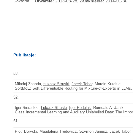
Doktorat
Otwarcie:
2013-03-28,
Zamknięcie:
2014-01-30
Publikacje:
53.
Mikołaj Zasada,
Łukasz Struski
,
Jacek Tabor
, Marcin Kurdziel
SoftMoE: Soft Differentiable Routing for Mixture-of-Experts in LLMs
,
52.
Igor Sieradzki,
Łukasz Struski
,
Igor Podolak
, Romuald A. Janik
Class Incremental Learning and Auxiliary Unlabelled Data: The Impo
51.
Piotr Borycki
,
Magdalena Trędowicz
,
Szymon Janusz
,
Jacek Tabor
,