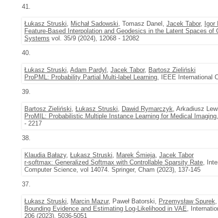
41.
Łukasz Struski
,
Michał Sadowski
, Tomasz Danel,
Jacek Tabor
,
Igor
Feature-Based Interpolation and Geodesics in the Latent Spaces of
Systems
vol. 35/9 (2024), 12068 - 12082
40.
Łukasz Struski
,
Adam Pardyl
,
Jacek Tabor
,
Bartosz Zieliński
ProPML: Probability Partial Multi-label Learning
, IEEE International
39.
Bartosz Zieliński
,
Łukasz Struski
,
Dawid Rymarczyk
, Arkadiusz Lew
ProMIL: Probabilistic Multiple Instance Learning for Medical Imaging
- 2217
38.
Klaudia Bałazy
,
Łukasz Struski
,
Marek Śmieja
,
Jacek Tabor
r-softmax: Generalized Softmax with Controllable Sparsity Rate
, Int
Computer Science, vol 14074. Springer, Cham (2023), 137-145
37.
Łukasz Struski
,
Marcin Mazur
, Paweł Batorski,
Przemysław Spurek
Bounding Evidence and Estimating Log-Likelihood in VAE
, Internati
206 (2023), 5036-5051