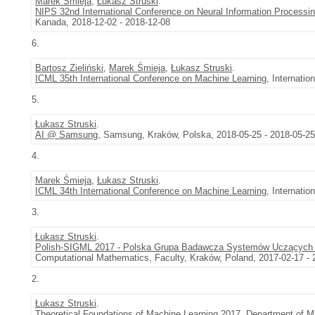
Marek Śmieja
,
Łukasz Struski
.
NIPS 32nd International Conference on Neural Information Process
Kanada, 2018-12-02 - 2018-12-08
6.
Bartosz Zieliński
,
Marek Śmieja
,
Łukasz Struski
.
ICML 35th International Conference on Machine Learning
, Internati
5.
Łukasz Struski
.
AI @ Samsung
, Samsung, Kraków, Polska, 2018-05-25 - 2018-05-25
4.
Marek Śmieja
,
Łukasz Struski
.
ICML 34th International Conference on Machine Learning
, Internati
3.
Łukasz Struski
.
Polish-SIGML 2017 - Polska Grupa Badawcza Systemów Uczących
Computational Mathematics, Faculty, Kraków, Poland, 2017-02-17 - 
2.
Łukasz Struski
.
Theoretical Foundations of Machine Learning 2017
, Department of M