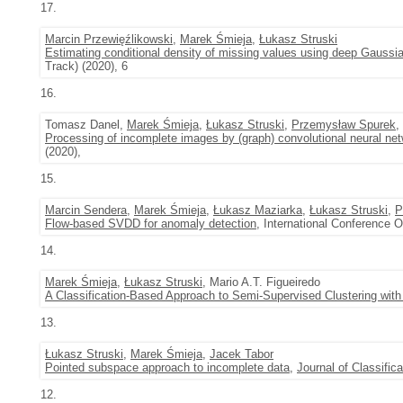
17.
Marcin Przewięźlikowski
,
Marek Śmieja
,
Łukasz Struski
Estimating conditional density of missing values using deep Gaussi
Track) (2020), 6
16.
Tomasz Danel,
Marek Śmieja
,
Łukasz Struski
,
Przemysław Spurek
,
Processing of incomplete images by (graph) convolutional neural ne
(2020),
15.
Marcin Sendera
,
Marek Śmieja
,
Łukasz Maziarka
,
Łukasz Struski
,
P
Flow-based SVDD for anomaly detection
, International Conference 
14.
Marek Śmieja
,
Łukasz Struski
, Mario A.T. Figueiredo
A Classification-Based Approach to Semi-Supervised Clustering with
13.
Łukasz Struski
,
Marek Śmieja
,
Jacek Tabor
Pointed subspace approach to incomplete data
,
Journal of Classifica
12.