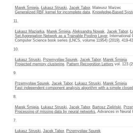
Marek Śmieja
,
Łukasz Struski
,
Jacek Tabor
, Mateusz Marzec
Generalized RBF kernel for incomplete data
,
Knowledge-Based Sys
11.
Łukasz Maziarka
,
Marek Śmieja
,
Aleksandra Nowak
,
Jacek Tabor
,
Ł
Set Aggregation Network as a Trainable Pooling Layer
, Internationa
Computer Science book series (LNCS, volume 11954) (2019), 419-4
10.
Łukasz Struski
,
Przemysław Spurek
,
Jacek Tabor
,
Marek Śmieja
Projected memory clustering
,
Pattern Recognition Letters
vol. 123 (2
9.
Przemysław Spurek
,
Jacek Tabor
,
Łukasz Struski
,
Marek Śmieja
Fast independent component analysis algorithm with a simple closed
8.
Marek Śmieja
,
Łukasz Struski
,
Jacek Tabor
,
Bartosz Zieliński
,
Prze
Processing of missing data by neural networks
, Advances in Neural 
7.
Łukasz Struski
,
Jacek Tabor
,
Przemysław Spurek