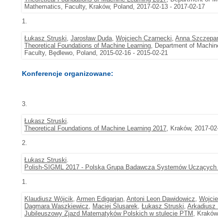
Mathematics, Faculty, Kraków, Poland, 2017-02-13 - 2017-02-17
1.
Łukasz Struski
,
Jarosław Duda
,
Wojciech Czarnecki
,
Anna Szczepa
Theoretical Foundations of Machine Learning
, Department of Machin
Faculty, Będlewo, Poland, 2015-02-16 - 2015-02-21
Konferencje organizowane:
3.
Łukasz Struski
.
Theoretical Foundations of Machine Learning 2017
, Kraków, 2017-02
2.
Łukasz Struski
.
Polish-SIGML 2017 - Polska Grupa Badawcza Systemów Uczących 
1.
Klaudiusz Wójcik
,
Armen Edigarian
,
Antoni Leon Dawidowicz
,
Wojci
Dagmara Waszkiewicz
,
Maciej Ślusarek
,
Łukasz Struski
,
Arkadiusz
Jubileuszowy Zjazd Matematyków Polskich w stulecie PTM
, Kraków