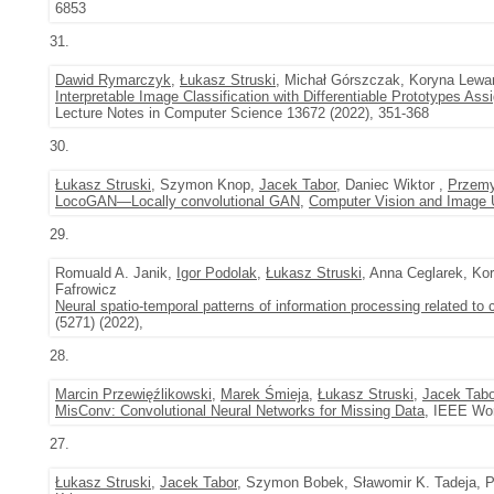
6853
31.
Dawid Rymarczyk
,
Łukasz Struski
, Michał Górszczak, Koryna Lew
Interpretable Image Classification with Differentiable Prototypes As
Lecture Notes in Computer Science 13672 (2022), 351-368
30.
Łukasz Struski
, Szymon Knop,
Jacek Tabor
, Daniec Wiktor ,
Przemy
LocoGAN—Locally convolutional GAN
,
Computer Vision and Image 
29.
Romuald A. Janik,
Igor Podolak
,
Łukasz Struski
, Anna Ceglarek, K
Fafrowicz
Neural spatio-temporal patterns of information processing related to c
(5271) (2022),
28.
Marcin Przewięźlikowski
,
Marek Śmieja
,
Łukasz Struski
,
Jacek Tabo
MisConv: Convolutional Neural Networks for Missing Data
, IEEE Wor
27.
Łukasz Struski
,
Jacek Tabor
, Szymon Bobek, Sławomir K. Tadeja, P