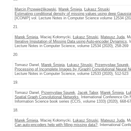
Marcin Przewięźlikowski
,
Marek Śmieja
,
Łukasz Struski
Estimating conditional density of missing values using deep Gaussi
[ICONIP] vol. Lecture Notes in Computer Science volume 12534 (20
21.
Marek Śmieja
, Maciej Kołomycki,
Łukasz Struski
,
Mateusz Juda
, M
Iterative Imputation of Missing Data using Auto-encoder Dynamics
, 
Lecture Notes in Computer Science, volume 12534 (2020), 258-269
20.
Tomasz Danel,
Marek Śmieja
,
Łukasz Struski
,
Przemysław Spurek
,
Processing of Incomplete Images by (Graph) Convolutional Neural 
Lecture Notes in Computer Science, volume 12533 (2020), 512-523
19.
Tomasz Danel,
Przemysław Spurek
,
Jacek Tabor
,
Marek Śmieja
,
Łu
Spatial Graph Convolutional Networks
, International Conference On
Information Science book series (CCIS, volume 1333) (2020), 668-6
18.
Marek Śmieja
, Maciej Kołomycki,
Łukasz Struski
,
Mateusz Juda
, M
Can auto-encoders help with filling missing data?
, International Con