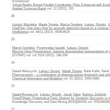
Kristensson
Virtual Reality-Based Parallel Coordinates Plots Enhanced with Exp
Applied Sciences-Basel
vol. 12 (2022), 331
26.
Łukasz Maziarka
,
Marek Śmieja
,
Marcin Sendera
,
Łukasz Struski
,
J
OneFlow: One-class flow for anomaly detection based on a minimal 
Intelligence
vol. 44/11 (2022), 8508-8519
25.
Marcin Sendera
,
Przemysław Spurek
,
Łukasz Struski
Missing Glow Phenomenon: learning disentangled representation of 
[ICONIP] vol. vol 1516 (2021), 196-204
24.
Dawid Warszycki,
Łukasz Struski
,
Marek Śmieja
, Rafał Kafel, Rafa
Pharmacoprint – a combination of pharmacophore fingerprint and artifi
Chemical Information and Modeling
vol. 61 (2021), 5054-5065
23.
Dawid Rymarczyk
,
Łukasz Struski
,
Jacek Tabor
,
Bartosz Zieliński
ProtoPShare: Prototypical Parts Sharing for Similarity Discovery in I
Knowledge Discovery and Data Mining [KDD](MAIN) vol. 978145038
22.