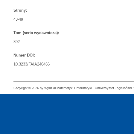
Strony:
43-49
Tom (seria wydawnicza):
392
Numer DOI:
10.3233/FAIA240466
Copyright © 2026 by Wydział Matematyki i Informatyki - Uniwersystet Jagielloński