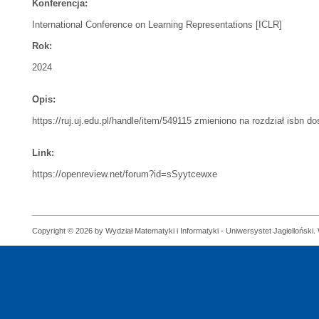
Konferencja:
International Conference on Learning Representations [ICLR]
Rok:
2024
Opis:
https://ruj.uj.edu.pl/handle/item/549115 zmieniono na rozdział isbn d
Link:
https://openreview.net/forum?id=sSyytcewxe
Copyright © 2026 by Wydział Matematyki i Informatyki - Uniwersystet Jagielloński