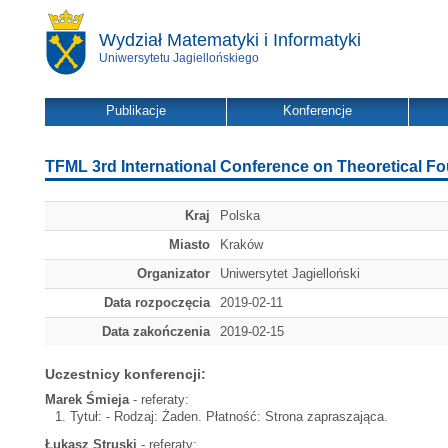
Wydział Matematyki i Informatyki
Uniwersytetu Jagiellońskiego
Publikacje
Konferencje
TFML 3rd International Conference on Theoretical F
Kraj
Polska
Miasto
Kraków
Organizator
Uniwersytet Jagielloński
Data rozpoczęcia
2019-02-11
Data zakończenia
2019-02-15
Uczestnicy konferencji:
Marek Śmieja
- referaty:
Tytuł:
- Rodzaj: Żaden. Płatność: Strona zapraszająca.
Łukasz Struski
- referaty: