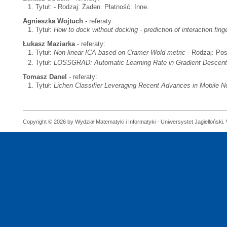
Tytuł:
- Rodzaj: Żaden. Płatność: Inne.
Agnieszka Wojtuch
- referaty:
Tytuł:
How to dock without docking - prediction of interaction fin
Łukasz Maziarka
- referaty:
Tytuł:
Non-linear ICA based on Cramer-Wold metric
- Rodzaj: Pos
Tytuł:
LOSSGRAD: Automatic Learning Rate in Gradient Descent
Tomasz Danel
- referaty:
Tytuł:
Lichen Classifier Leveraging Recent Advances in Mobile N
Copyright © 2026 by Wydział Matematyki i Informatyki - Uniwersystet Jagielloński