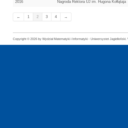
2016
Nagroda Rektora UJ im. Hugona Kołłątaja
←
1
2
3
4
→
Copyright © 2026 by Wydział Matematyki i Informatyki - Uniwersystet Jagielloński