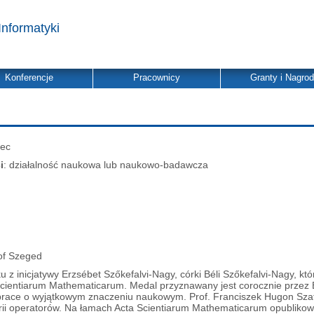
Informatyki
Konferencje
Pracownicy
Granty i Nagro
iec
i
: działalność naukowa lub naukowo-badawcza
 of Szeged
z inicjatywy Erzsébet Szőkefalvi-Nagy, córki Béli Szőkefalvi-Nagy, kt
ientiarum Mathematicarum. Medal przyznawany jest corocznie przez B
prace o wyjątkowym znaczeniu naukowym. Prof. Franciszek Hugon Szaf
teorii operatorów. Na łamach Acta Scientiarum Mathematicarum opublik