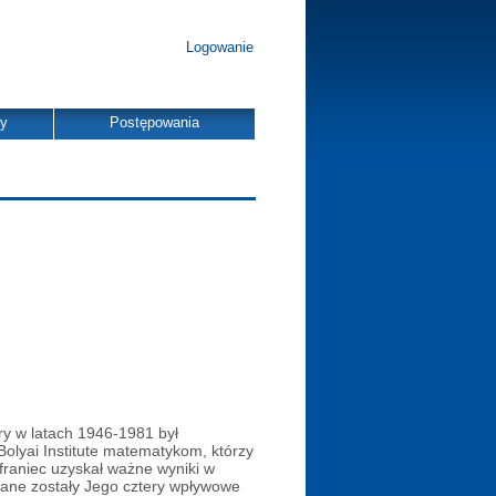
Logowanie
dy
Postępowania
óry w latach 1946-1981 był
olyai Institute matematykom, którzy
raniec uzyskał ważne wyniki w
owane zostały Jego cztery wpływowe