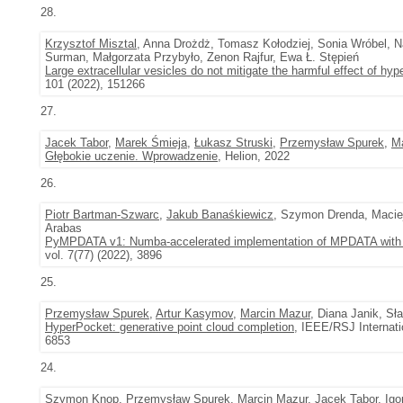
28.
Krzysztof Misztal
, Anna Drożdż, Tomasz Kołodziej, Sonia Wróbel, N
Surman, Małgorzata Przybyło, Zenon Rajfur, Ewa Ł. Stępień
Large extracellular vesicles do not mitigate the harmful effect of hyp
101 (2022), 151266
27.
Jacek Tabor
,
Marek Śmieja
,
Łukasz Struski
,
Przemysław Spurek
,
M
Głębokie uczenie. Wprowadzenie
, Helion, 2022
26.
Piotr Bartman-Szwarc
,
Jakub Banaśkiewicz
, Szymon Drenda, Macie
Arabas
PyMPDATA v1: Numba-accelerated implementation of MPDATA with e
vol. 7(77) (2022), 3896
25.
Przemysław Spurek
,
Artur Kasymov
,
Marcin Mazur
, Diana Janik, Sł
HyperPocket: generative point cloud completion
, IEEE/RSJ Internati
6853
24.
Szymon Knop,
Przemysław Spurek
,
Marcin Mazur
,
Jacek Tabor
,
Igo