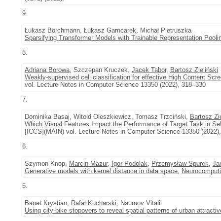
9.
Łukasz Borchmann, Łukasz Garncarek, Michał Pietruszka
Sparsifying Transformer Models with Trainable Representation Pooli
8.
Adriana Borowa
, Szczepan Kruczek,
Jacek Tabor
,
Bartosz Zieliński
Weakly-supervised cell classification for effective High Content Scr
vol. Lecture Notes in Computer Science 13350 (2022), 318–330
7.
Dominika Basaj, Witold Oleszkiewicz, Tomasz Trzciński,
Bartosz Zie
Which Visual Features Impact the Performance of Target Task in Sel
[ICCS](MAIN) vol. Lecture Notes in Computer Science 13350 (2022)
6.
Szymon Knop,
Marcin Mazur
,
Igor Podolak
,
Przemysław Spurek
,
Ja
Generative models with kernel distance in data space
,
Neurocomput
5.
Banet Krystian,
Rafał Kucharski
, Naumov Vitalii
Using city-bike stopovers to reveal spatial patterns of urban attracti