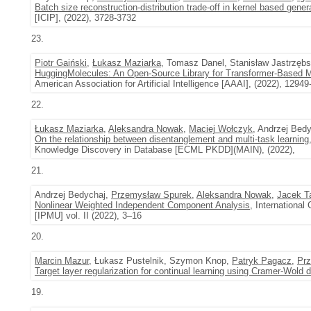
Batch size reconstruction-distribution trade-off in kernel based gene
[ICIP], (2022), 3728-3732
23.
Piotr Gaiński
,
Łukasz Maziarka
, Tomasz Danel, Stanisław Jastrzębs
HuggingMolecules: An Open-Source Library for Transformer-Based Mo
American Association for Artificial Intelligence [AAAI], (2022), 1294
22.
Łukasz Maziarka
,
Aleksandra Nowak
,
Maciej Wołczyk
, Andrzej Bed
On the relationship between disentanglement and multi-task learning
Knowledge Discovery in Database [ECML PKDD](MAIN), (2022),
21.
Andrzej Bedychaj,
Przemysław Spurek
,
Aleksandra Nowak
,
Jacek T
Nonlinear Weighted Independent Component Analysis
, Internationa
[IPMU] vol. II (2022), 3–16
20.
Marcin Mazur
, Łukasz Pustelnik, Szymon Knop,
Patryk Pagacz
,
Pr
Target layer regularization for continual learning using Cramer-Wold 
19.