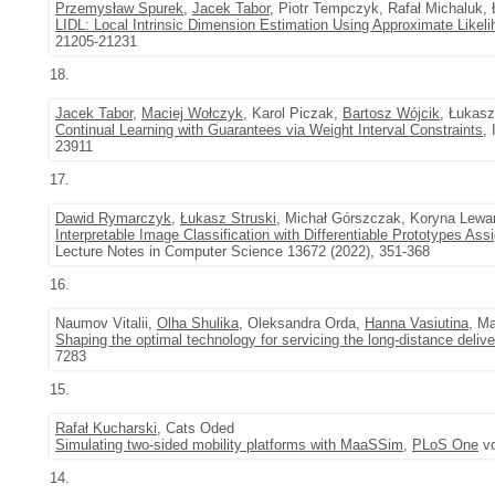
Przemysław Spurek
,
Jacek Tabor
, Piotr Tempczyk, Rafał Michaluk,
LIDL: Local Intrinsic Dimension Estimation Using Approximate Likel
21205-21231
18.
Jacek Tabor
,
Maciej Wołczyk
, Karol Piczak,
Bartosz Wójcik
, Łukasz
Continual Learning with Guarantees via Weight Interval Constraints
,
23911
17.
Dawid Rymarczyk
,
Łukasz Struski
, Michał Górszczak, Koryna Lew
Interpretable Image Classification with Differentiable Prototypes As
Lecture Notes in Computer Science 13672 (2022), 351-368
16.
Naumov Vitalii,
Olha Shulika
, Oleksandra Orda,
Hanna Vasiutina
, M
Shaping the optimal technology for servicing the long-distance deliv
7283
15.
Rafał Kucharski
, Cats Oded
Simulating two-sided mobility platforms with MaaSSim
,
PLoS One
vo
14.