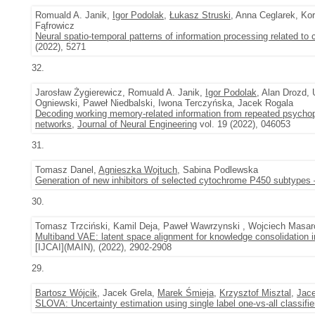
Romuald A. Janik,
Igor Podolak
,
Łukasz Struski
, Anna Ceglarek, K
Fąfrowicz
Neural spatio-temporal patterns of information processing related to c
(2022), 5271
32.
Jarosław Żygierewicz, Romuald A. Janik,
Igor Podolak
, Alan Drozd,
Ogniewski, Paweł Niedbalski, Iwona Terczyńska, Jacek Rogala
Decoding working memory-related information from repeated psychop
networks
,
Journal of Neural Engineering
vol. 19 (2022), 046053
31.
Tomasz Danel,
Agnieszka Wojtuch
, Sabina Podlewska
Generation of new inhibitors of selected cytochrome P450 subtypes –
30.
Tomasz Trzciński, Kamil Deja, Paweł Wawrzynski , Wojciech Masar
Multiband VAE: latent space alignment for knowledge consolidation in
[IJCAI](MAIN), (2022), 2902-2908
29.
Bartosz Wójcik
, Jacek Grela,
Marek Śmieja
,
Krzysztof Misztal
,
Jace
SLOVA: Uncertainty estimation using single label one-vs-all classifie