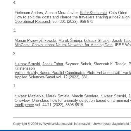
4.
Fielbaum Andres, Alonso-Mora Javier,
Rafał Kucharski
, Cats Oded
How to split the costs and charge the travellers sharing a ride? alig
Operational Research
vol. 301 (2022), 956-973
3.
Marcin Przewięźlikowski
,
Marek Śmieja
,
Łukasz Struski
,
Jacek Tabo
MisConv: Convolutional Neural Networks for Missing Data
, IEEE Wor
2.
Łukasz Struski
,
Jacek Tabor
, Szymon Bobek, Sławomir K. Tadeja, P
Kristensson
Virtual Reality-Based Parallel Coordinates Plots Enhanced with Exp
Applied Sciences-Basel
vol. 12 (2022), 331
1.
Łukasz Maziarka
,
Marek Śmieja
,
Marcin Sendera
,
Łukasz Struski
,
J
OneFlow: One-class flow for anomaly detection based on a minimal 
Intelligence
vol. 44/11 (2022), 8508-8519
Copyright © 2026 by Wydział Matematyki i Informatyki - Uniwersystet Jagielloński