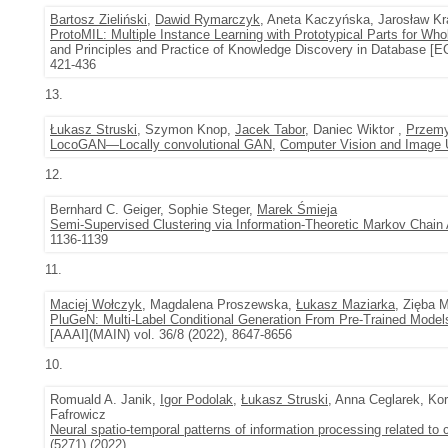
Bartosz Zieliński
,
Dawid Rymarczyk
, Aneta Kaczyńska, Jarosław K
ProtoMIL: Multiple Instance Learning with Prototypical Parts for Who
and Principles and Practice of Knowledge Discovery in Database [
421-436
13.
Łukasz Struski
, Szymon Knop,
Jacek Tabor
, Daniec Wiktor ,
Przemy
LocoGAN—Locally convolutional GAN
,
Computer Vision and Image 
12.
Bernhard C. Geiger, Sophie Steger,
Marek Śmieja
Semi-Supervised Clustering via Information-Theoretic Markov Chain
1136-1139
11.
Maciej Wołczyk
, Magdalena Proszewska,
Łukasz Maziarka
, Zięba M
PluGeN: Multi-Label Conditional Generation From Pre-Trained Model
[AAAI](MAIN) vol. 36/8 (2022), 8647-8656
10.
Romuald A. Janik,
Igor Podolak
,
Łukasz Struski
, Anna Ceglarek, K
Fafrowicz
Neural spatio-temporal patterns of information processing related to c
(5271) (2022),