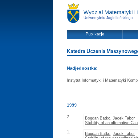
Wydział Matematyki i 
Uniwersytetu Jagiellońskiego
Publikacje
Katedra Uczenia Maszynowego -
Nadjednostka:
Instytut Informatyki i Matematyki Komp
1999
2.
Bogdan Batko
,
Jacek Tabor
Stability of an alternative Ca
1.
Bogdan Batko
,
Jacek Tabor