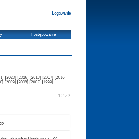
Logowanie
dy
Postępowania
21
] [
2020
] [
2019
] [
2018
] [
2017
] [
2016
]
0
] [
2009
] [
2008
] [
2002
] [
1999
]
1-2 z 2.
232