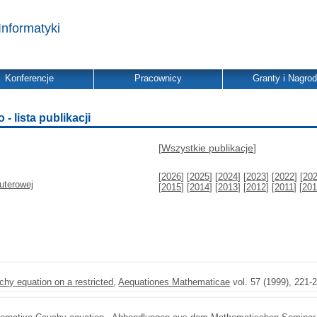
Informatyki
Konferencje
Pracownicy
Granty i Nagro
 lista publikacji
[
Wszystkie publikacje
]
[
2026
] [
2025
] [
2024
] [
2023
] [
2022
] [
20
uterowej
[
2015
] [
2014
] [
2013
] [
2012
] [
2011
] [
201
uchy equation on a restricted
,
Aequationes Mathematicae
vol. 57 (1999), 221-