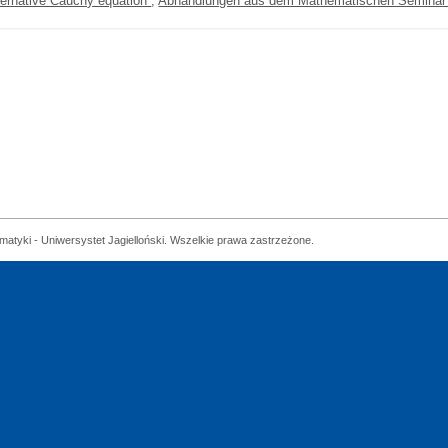
alternative Cauchy equation
,
Abhandlungen aus dem Mathematischen Seminar 
matyki - Uniwersystet Jagielloński. Wszelkie prawa zastrzeżone.