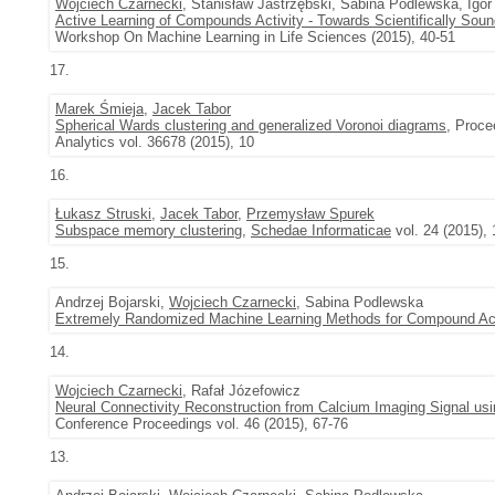
Wojciech Czarnecki
, Stanisław Jastrzębski, Sabina Podlewska, Igor
Active Learning of Compounds Activity - Towards Scientifically Soun
Workshop On Machine Learning in Life Sciences (2015), 40-51
17.
Marek Śmieja
,
Jacek Tabor
Spherical Wards clustering and generalized Voronoi diagrams
, Proce
Analytics vol. 36678 (2015), 10
16.
Łukasz Struski
,
Jacek Tabor
,
Przemysław Spurek
Subspace memory clustering
,
Schedae Informaticae
vol. 24 (2015),
15.
Andrzej Bojarski,
Wojciech Czarnecki
, Sabina Podlewska
Extremely Randomized Machine Learning Methods for Compound Acti
14.
Wojciech Czarnecki
, Rafał Józefowicz
Neural Connectivity Reconstruction from Calcium Imaging Signal us
Conference Proceedings vol. 46 (2015), 67-76
13.