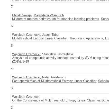
7.
Marek Śmieja
,
Magdalena Wiercioch
Mixture of metrics optimization for machine learning problems
,
Sched
6.
Wojciech Czarnecki
,
Jacek Tabor
Multithreshold Entropy Linear Classifier: Theory and Applications
,
Ex
5.
Wojciech Czarnecki
, Stanisław Jastrzębski
Analysis of compounds activity concept learned by SVM using robu
(2015), 9-19
4.
Wojciech Czarnecki
, Rafał Józefowicz
Fast optimization of Multithreshold Entropy Linear Classifier
,
Schedae
3.
Wojciech Czarnecki
On the Consistency of Multithreshold Entropy Linear Classifier
,
Sche
2.