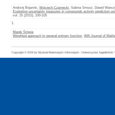
Andrzej Bojarski,
Wojciech Czarnecki
, Sabina Smusz, Dawid Warsz
Exploiting uncertainty measures in compounds activity prediction u
vol. 25 (2015), 100-105
1.
Marek Śmieja
Weighted approach to general entropy function
,
IMA Journal of Mathe
Copyright © 2026 by Wydział Matematyki i Informatyki - Uniwersystet Jagielloński