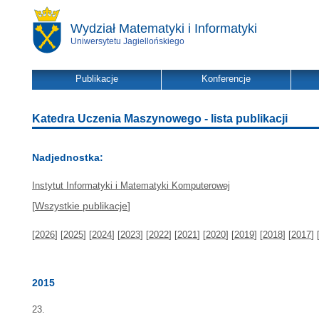
Wydział Matematyki i Informatyki
Uniwersytetu Jagiellońskiego
Publikacje
Konferencje
Katedra Uczenia Maszynowego - lista publikacji
Nadjednostka:
Instytut Informatyki i Matematyki Komputerowej
[
Wszystkie publikacje
]
[
2026
] [
2025
] [
2024
] [
2023
] [
2022
] [
2021
] [
2020
] [
2019
] [
2018
] [
2017
] 
2015
23.