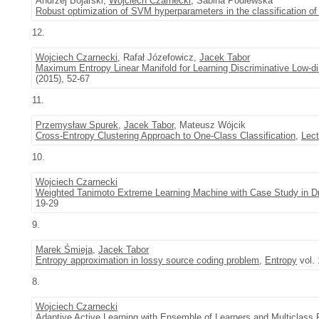
Andrzej Bojarski,
Wojciech Czarnecki
, Sabina Podlewska
Robust optimization of SVM hyperparameters in the classification o
12.
Wojciech Czarnecki
, Rafał Józefowicz,
Jacek Tabor
Maximum Entropy Linear Manifold for Learning Discriminative Low-d
(2015), 52-67
11.
Przemysław Spurek
,
Jacek Tabor
, Mateusz Wójcik
Cross-Entropy Clustering Approach to One-Class Classification
,
Lect
10.
Wojciech Czarnecki
Weighted Tanimoto Extreme Learning Machine with Case Study in D
19-29
9.
Marek Śmieja
,
Jacek Tabor
Entropy approximation in lossy source coding problem
,
Entropy
vol. 
8.
Wojciech Czarnecki
Adaptive Active Learning with Ensemble of Learners and Multiclass