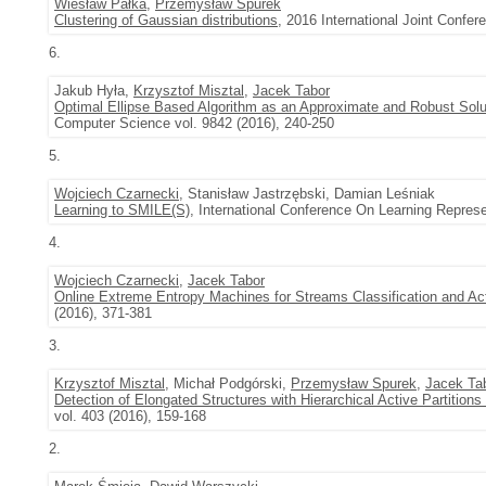
Wiesław Pałka
,
Przemysław Spurek
Clustering of Gaussian distributions
, 2016 International Joint Confe
6.
Jakub Hyła,
Krzysztof Misztal
,
Jacek Tabor
Optimal Ellipse Based Algorithm as an Approximate and Robust Sol
Computer Science vol. 9842 (2016), 240-250
5.
Wojciech Czarnecki
, Stanisław Jastrzębski, Damian Leśniak
Learning to SMILE(S)
, International Conference On Learning Repres
4.
Wojciech Czarnecki
,
Jacek Tabor
Online Extreme Entropy Machines for Streams Classification and Ac
(2016), 371-381
3.
Krzysztof Misztal
, Michał Podgórski,
Przemysław Spurek
,
Jacek Ta
Detection of Elongated Structures with Hierarchical Active Partiti
vol. 403 (2016), 159-168
2.