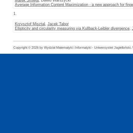
Marek Śmieja
, Dawid Warszycki
Average Information Content Maximization - a new approach for finger
1.
Krzysztof Misztal
,
Jacek Tabor
Ellipticity and circularity measuring via Kullback-Leibler divergence
,
Copyright © 2026 by Wydział Matematyki i Informatyki - Uniwersystet Jagielloński