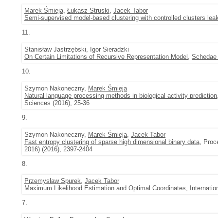
Marek Śmieja
,
Łukasz Struski
,
Jacek Tabor
Semi-supervised model-based clustering with controlled clusters lea
11.
Stanisław Jastrzębski, Igor Sieradzki
On Certain Limitations of Recursive Representation Model
,
Schedae 
10.
Szymon Nakoneczny,
Marek Śmieja
Natural language processing methods in biological activity prediction
Sciences (2016), 25-36
9.
Szymon Nakoneczny,
Marek Śmieja
,
Jacek Tabor
Fast entropy clustering of sparse high dimensional binary data
, Proc
2016) (2016), 2397-2404
8.
Przemysław Spurek
,
Jacek Tabor
Maximum Likelihood Estimation and Optimal Coordinates
, Internati
7.