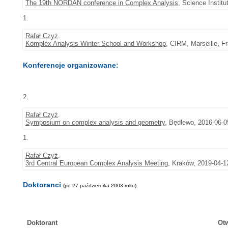
The 19th NORDAN conference in Complex Analysis
, Science Institu
1.
Rafał Czyż
.
Komplex Analysis Winter School and Workshop
, CIRM, Marseille, F
Konferencje organizowane:
2.
Rafał Czyż
.
Symposium on complex analysis and geometry
, Będlewo, 2016-06-0
1.
Rafał Czyż
.
3rd Central European Complex Analysis Meeting
, Kraków, 2019-04-1
Doktoranci
(po 27 października 2003 roku)
Doktorant
Ot