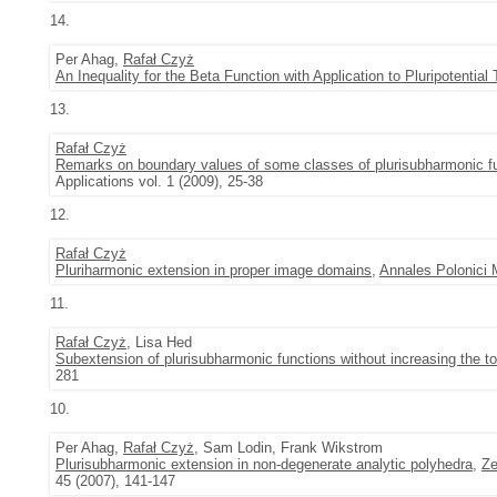
14.
Per Ahag,
Rafał Czyż
An Inequality for the Beta Function with Application to Pluripotential
13.
Rafał Czyż
Remarks on boundary values of some classes of plurisubharmonic f
Applications vol. 1 (2009), 25-38
12.
Rafał Czyż
Pluriharmonic extension in proper image domains
,
Annales Polonici 
11.
Rafał Czyż
, Lisa Hed
Subextension of plurisubharmonic functions without increasing the
281
10.
Per Ahag,
Rafał Czyż
, Sam Lodin, Frank Wikstrom
Plurisubharmonic extension in non-degenerate analytic polyhedra
,
Ze
45 (2007), 141-147