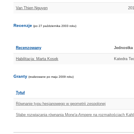
Van Thien Nguyen
201
Recenzje
(po 27 października 2003 roku)
Recenzowany
Jednostka
Habilitacja: Marta Kosek
Katedra Teo
Granty
(realizowane po maju 2009 roku)
Tytuł
Równanie typu hesjanowego w geometrii zespolonej
Słabe rozwiązania równania Mone'a-Ampere na rozmaitościach Kahl