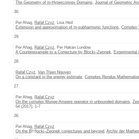
The Geometry of m-Hyperconvex Domains
,
Journal of Geometric An
30.
Per Ahag,
Rafał Czyż
, Lisa Hed
Extension and approximation of m-subharmonic functions
,
Complex V
29.
Per Ahag,
Rafał Czyż
, Per Hakan Lundow
A Counterexample to a Conjecture by Błocki–Zwonek
,
Experimental
28.
Rafał Czyż
,
Van Thien Nguyen
On a constant in the energy estimate
,
Comptes Rendus Mathematiq
27.
Per Ahag,
Rafał Czyż
On the complex Monge-Ampere operator in unbounded domains
,
Zes
54 (2017), 1-7
26.
Per Ahag,
Rafał Czyż
On the Blocki–Zwonek conjectures and beyond
,
Archiv der Mathe