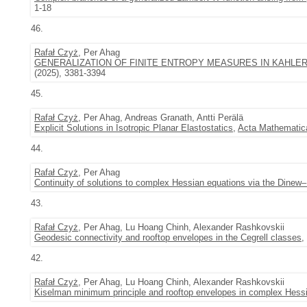
1-18
46.
Rafał Czyż
, Per Ahag
GENERALIZATION OF FINITE ENTROPY MEASURES IN KAHLE
(2025), 3381-3394
45.
Rafał Czyż
, Per Ahag, Andreas Granath, Antti Perälä
Explicit Solutions in Isotropic Planar Elastostatics
,
Acta Mathematic
44.
Rafał Czyż
, Per Ahag
Continuity of solutions to complex Hessian equations via the Dinew–
43.
Rafał Czyż
, Per Ahag, Lu Hoang Chinh, Alexander Rashkovskii
Geodesic connectivity and rooftop envelopes in the Cegrell classes
,
42.
Rafał Czyż
, Per Ahag, Lu Hoang Chinh, Alexander Rashkovskii
Kiselman minimum principle and rooftop envelopes in complex Hess