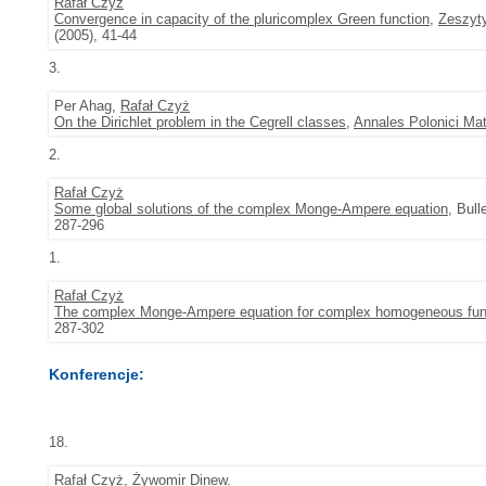
Rafał Czyż
Convergence in capacity of the pluricomplex Green function
,
Zeszyty
(2005), 41-44
3.
Per Ahag,
Rafał Czyż
On the Dirichlet problem in the Cegrell classes
,
Annales Polonici Ma
2.
Rafał Czyż
Some global solutions of the complex Monge-Ampere equation
, Bul
287-296
1.
Rafał Czyż
The complex Monge-Ampere equation for complex homogeneous fun
287-302
Konferencje:
18.
Rafał Czyż
,
Żywomir Dinew
.