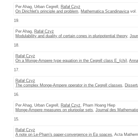
Per Ahag, Urban Cegrell,
Rafał Czyż
On Dirichlet's principle and problem
,
Mathematica Scandinavica
vol.
19.
Per Ahag,
Rafał Czyż
Modulability and duality of certain cones in pluripotential theory
,
Jour
18.
Rafał Czyż
On a Monge-Ampere type equation in the Cegrell class E_{chi}
,
Anna
17.
Rafał Czyż
The complex Monge-Ampere operator in the Cegrell classes
,
Disser
16.
Per Ahag, Urban Cegrell,
Rafał Czyż
, Pham Hoang Hiep
Monge-Ampere measures on pluripolar sets
,
Journal des Mathematiq
15.
Rafał Czyż
A note on Le-Pham's paper-convergence in Ep spaces
, Acta Mathem