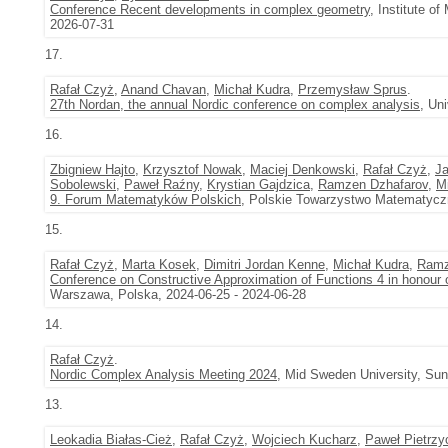
Conference Recent developments in complex geometry
, Institute o
2026-07-31
17.
Rafał Czyż
,
Anand Chavan
,
Michał Kudra
,
Przemysław Sprus
.
27th Nordan, the annual Nordic conference on complex analysis
, Un
16.
Zbigniew Hajto
,
Krzysztof Nowak
,
Maciej Denkowski
,
Rafał Czyż
,
J
Sobolewski
,
Paweł Raźny
,
Krystian Gajdzica
,
Ramzen Dzhafarov
,
M
9. Forum Matematyków Polskich
, Polskie Towarzystwo Matematyczn
15.
Rafał Czyż
,
Marta Kosek
,
Dimitri Jordan Kenne
,
Michał Kudra
,
Ramz
Conference on Constructive Approximation of Functions 4 in honour 
Warszawa, Polska, 2024-06-25 - 2024-06-28
14.
Rafał Czyż
.
Nordic Complex Analysis Meeting 2024
, Mid Sweden University, Sun
13.
Leokadia Białas-Cież
,
Rafał Czyż
,
Wojciech Kucharz
,
Paweł Pietrzy