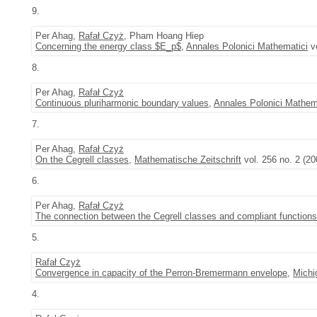
9.
Per Ahag,
Rafał Czyż
, Pham Hoang Hiep
Concerning the energy class $E_p$
,
Annales Polonici Mathematici
vo
8.
Per Ahag,
Rafał Czyż
Continuous pluriharmonic boundary values
,
Annales Polonici Mathem
7.
Per Ahag,
Rafał Czyż
On the Cegrell classes
,
Mathematische Zeitschrift
vol. 256 no. 2 (20
6.
Per Ahag,
Rafał Czyż
The connection between the Cegrell classes and compliant functions
5.
Rafał Czyż
Convergence in capacity of the Perron-Bremermann envelope
,
Michi
4.