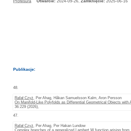
Profesura
Otwarcie:
2024-09-26,
Zamknięcie:
2025-06-16
Publikacje:
48.
Rafał Czyż
, Per Ahag, Håkan Samuelsson Kalm, Aron Persson
On Manifold-Like Polyfolds as Differential Geometrical Objects with
36:229 (2026),
47.
Rafał Czyż
, Per Ahag, Per Hakan Lundow
Complex branches of a generalized Lambert W function arising from p