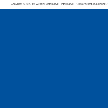
Copyright © 2026 by Wydział Matematyki i Informatyki - Uniwersystet Jagielloński