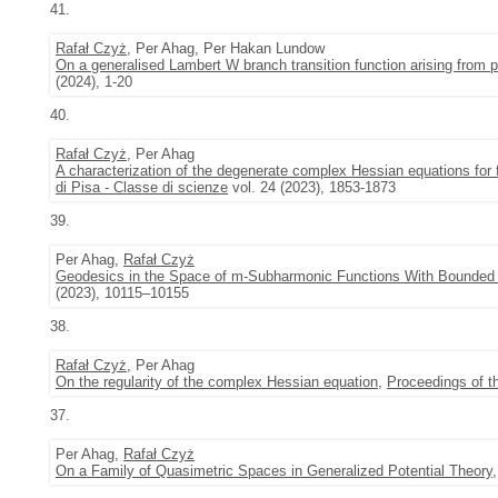
41.
Rafał Czyż
, Per Ahag, Per Hakan Lundow
On a generalised Lambert W branch transition function arising from p
(2024), 1-20
40.
Rafał Czyż
, Per Ahag
A characterization of the degenerate complex Hessian equations for 
di Pisa - Classe di scienze
vol. 24 (2023), 1853-1873
39.
Per Ahag,
Rafał Czyż
Geodesics in the Space of m-Subharmonic Functions With Bounded
(2023), 10115–10155
38.
Rafał Czyż
, Per Ahag
On the regularity of the complex Hessian equation
,
Proceedings of t
37.
Per Ahag,
Rafał Czyż
On a Family of Quasimetric Spaces in Generalized Potential Theory