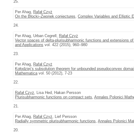
25.
Per Ahag,
Rafał Czyż
On the Błocki–Zwonek conjectures
,
Complex Variables and Elliptic 
24.
Per Ahag, Urban Cegrell,
Rafał Czyż
Vector spaces of delta-plurisubharmonic functions and extensions 
and Applications
vol. 422 (2015), 960–980
23.
Per Ahag,
Rafał Czyż
Kołodziej’s subsolution theorem for unbounded pseudoconvex doma
Mathematica
vol. 50 (2012), 7-23
22.
Rafał Czyż
, Lisa Hed, Hakan Persson
Plurisubharmonic functions on compact sets
,
Annales Polonici Math
21.
Per Ahag,
Rafał Czyż
, Lief Persson
Radially symmetric plurisubharmonic functions
,
Annales Polonici Ma
20.