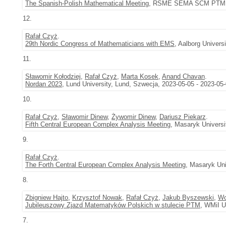
The Spanish-Polish Mathematical Meeting
, RSME SEMA SCM PTM, Łó
12.
Rafał Czyż
.
29th Nordic Congress of Mathematicians with EMS
, Aalborg Univers
11.
Sławomir Kołodziej
,
Rafał Czyż
,
Marta Kosek
,
Anand Chavan
.
Nordan 2023
, Lund University, Lund, Szwecja, 2023-05-05 - 2023-05
10.
Rafał Czyż
,
Sławomir Dinew
,
Żywomir Dinew
,
Dariusz Piekarz
.
Fifth Central European Complex Analysis Meeting
, Masaryk Universi
9.
Rafał Czyż
.
The Forth Central European Complex Analysis Meeting
, Masaryk Uni
8.
Zbigniew Hajto
,
Krzysztof Nowak
,
Rafał Czyż
,
Jakub Byszewski
,
Wo
Jubileuszowy Zjazd Matematyków Polskich w stulecie PTM
, WMiI U
7.