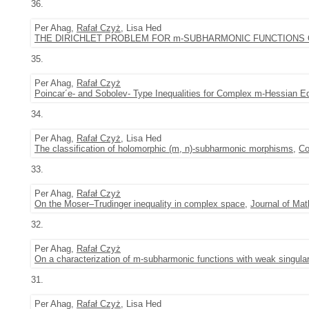
36.
Per Ahag,
Rafał Czyż
, Lisa Hed
THE DIRICHLET PROBLEM FOR m-SUBHARMONIC FUNCTIONS
35.
Per Ahag,
Rafał Czyż
Poincar´e- and Sobolev- Type Inequalities for Complex m-Hessian E
34.
Per Ahag,
Rafał Czyż
, Lisa Hed
The classification of holomorphic (m, n)-subharmonic morphisms
,
Co
33.
Per Ahag,
Rafał Czyż
On the Moser–Trudinger inequality in complex space
,
Journal of Mat
32.
Per Ahag,
Rafał Czyż
On a characterization of m-subharmonic functions with weak singular
31.
Per Ahag,
Rafał Czyż
, Lisa Hed