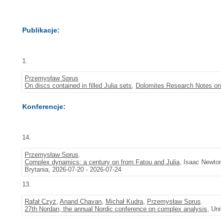
Publikacje:
1.
Przemysław Sprus
On discs contained in filled Julia sets
,
Dolomites Research Notes on
Konferencje:
14.
Przemysław Sprus
.
Complex dynamics: a century on from Fatou and Julia
, Isaac Newton
Brytania, 2026-07-20 - 2026-07-24
13.
Rafał Czyż
,
Anand Chavan
,
Michał Kudra
,
Przemysław Sprus
.
27th Nordan, the annual Nordic conference on complex analysis
, Un