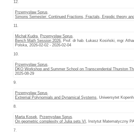
12.
Przemysław Sprus
.
Simons Semester: Continued Fractions, Fractals, Ergodic theory a
11.
Michał Kudra
,
Przemysław Sprus
.
Bench Math Session 2026
, Prof. dr hab. Łukasz Kosiński, mgr. At
Polska, 2026-02-02 - 2026-02-04
10.
Przemysław Sprus
.
DKO Workshop and Summer School on Transcendental Thurston Th
2025-08-29
9.
Przemysław Sprus
.
Extremal Polynomials and Dynamical Systems
, Uniwersytet Kopenh
8.
Marta Kosek
,
Przemysław Sprus
.
On geometric complexity of Julia sets VI
, Instytut Matematyczny PA
7.