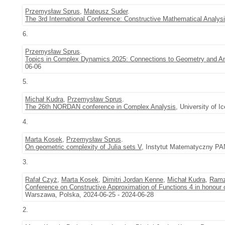
Przemysław Sprus
,
Mateusz Suder
.
The 3rd International Conference: Constructive Mathematical Analy
6.
Przemysław Sprus
.
Topics in Complex Dynamics 2025: Connections to Geometry and An
06-06
5.
Michał Kudra
,
Przemysław Sprus
.
The 26th NORDAN conference in Complex Analysis
, University of I
4.
Marta Kosek
,
Przemysław Sprus
.
On geometric complexity of Julia sets V
, Instytut Matematyczny PAN
3.
Rafał Czyż
,
Marta Kosek
,
Dimitri Jordan Kenne
,
Michał Kudra
,
Ramz
Conference on Constructive Approximation of Functions 4 in honour 
Warszawa, Polska, 2024-06-25 - 2024-06-28
2.