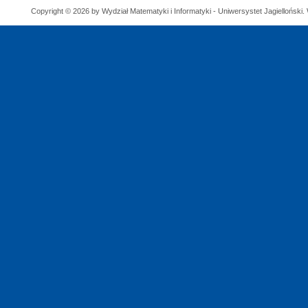
Copyright © 2026 by Wydział Matematyki i Informatyki - Uniwersystet Jagielloński