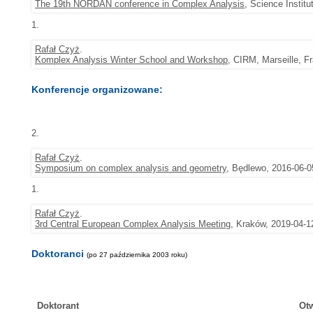
The 19th NORDAN conference in Complex Analysis
, Science Institu
1.
Rafał Czyż
.
Komplex Analysis Winter School and Workshop
, CIRM, Marseille, F
Konferencje organizowane:
2.
Rafał Czyż
.
Symposium on complex analysis and geometry
, Będlewo, 2016-06-0
1.
Rafał Czyż
.
3rd Central European Complex Analysis Meeting
, Kraków, 2019-04-1
Doktoranci
(po 27 października 2003 roku)
Doktorant
Ot