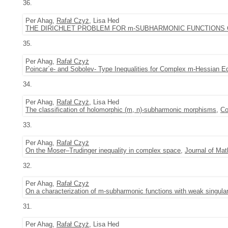
36.
Per Ahag,
Rafał Czyż
, Lisa Hed
THE DIRICHLET PROBLEM FOR m-SUBHARMONIC FUNCTIONS
35.
Per Ahag,
Rafał Czyż
Poincar´e- and Sobolev- Type Inequalities for Complex m-Hessian E
34.
Per Ahag,
Rafał Czyż
, Lisa Hed
The classification of holomorphic (m, n)-subharmonic morphisms
,
Co
33.
Per Ahag,
Rafał Czyż
On the Moser–Trudinger inequality in complex space
,
Journal of Mat
32.
Per Ahag,
Rafał Czyż
On a characterization of m-subharmonic functions with weak singular
31.
Per Ahag,
Rafał Czyż
, Lisa Hed