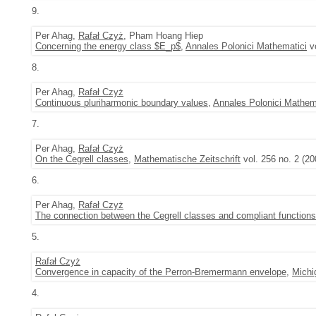
9.
Per Ahag,
Rafał Czyż
, Pham Hoang Hiep
Concerning the energy class $E_p$
,
Annales Polonici Mathematici
vo
8.
Per Ahag,
Rafał Czyż
Continuous pluriharmonic boundary values
,
Annales Polonici Mathem
7.
Per Ahag,
Rafał Czyż
On the Cegrell classes
,
Mathematische Zeitschrift
vol. 256 no. 2 (20
6.
Per Ahag,
Rafał Czyż
The connection between the Cegrell classes and compliant functions
5.
Rafał Czyż
Convergence in capacity of the Perron-Bremermann envelope
,
Michi
4.