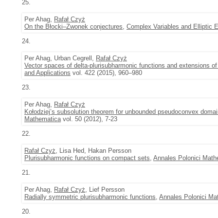
25.
Per Ahag,
Rafał Czyż
On the Błocki–Zwonek conjectures
,
Complex Variables and Elliptic 
24.
Per Ahag, Urban Cegrell,
Rafał Czyż
Vector spaces of delta-plurisubharmonic functions and extensions 
and Applications
vol. 422 (2015), 960–980
23.
Per Ahag,
Rafał Czyż
Kołodziej’s subsolution theorem for unbounded pseudoconvex doma
Mathematica
vol. 50 (2012), 7-23
22.
Rafał Czyż
, Lisa Hed, Hakan Persson
Plurisubharmonic functions on compact sets
,
Annales Polonici Math
21.
Per Ahag,
Rafał Czyż
, Lief Persson
Radially symmetric plurisubharmonic functions
,
Annales Polonici Ma
20.