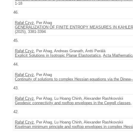
1-18
46.
Rafał Czyż
, Per Ahag
GENERALIZATION OF FINITE ENTROPY MEASURES IN KAHLE
(2025), 3381-3394
45.
Rafał Czyż
, Per Ahag, Andreas Granath, Antti Perälä
Explicit Solutions in Isotropic Planar Elastostatics
,
Acta Mathematic
44.
Rafał Czyż
, Per Ahag
Continuity of solutions to complex Hessian equations via the Dinew–
43.
Rafał Czyż
, Per Ahag, Lu Hoang Chinh, Alexander Rashkovskii
Geodesic connectivity and rooftop envelopes in the Cegrell classes
,
42.
Rafał Czyż
, Per Ahag, Lu Hoang Chinh, Alexander Rashkovskii
Kiselman minimum principle and rooftop envelopes in complex Hess