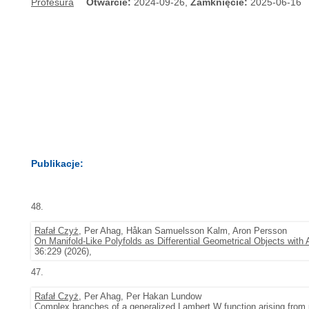
Profesura
Otwarcie:
2024-09-26,
Zamknięcie:
2025-06-16
Publikacje:
48.
Rafał Czyż
, Per Ahag, Håkan Samuelsson Kalm, Aron Persson
On Manifold-Like Polyfolds as Differential Geometrical Objects with
36:229 (2026),
47.
Rafał Czyż
, Per Ahag, Per Hakan Lundow
Complex branches of a generalized Lambert W function arising from p