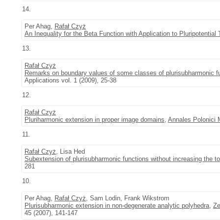
14.
Per Ahag,
Rafał Czyż
An Inequality for the Beta Function with Application to Pluripotential
13.
Rafał Czyż
Remarks on boundary values of some classes of plurisubharmonic f
Applications vol. 1 (2009), 25-38
12.
Rafał Czyż
Pluriharmonic extension in proper image domains
,
Annales Polonici 
11.
Rafał Czyż
, Lisa Hed
Subextension of plurisubharmonic functions without increasing the
281
10.
Per Ahag,
Rafał Czyż
, Sam Lodin, Frank Wikstrom
Plurisubharmonic extension in non-degenerate analytic polyhedra
,
Ze
45 (2007), 141-147