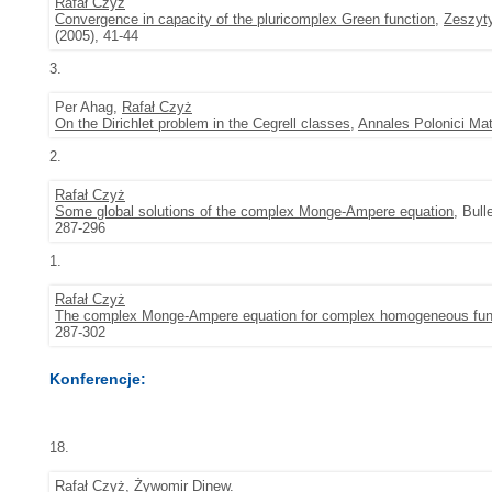
Rafał Czyż
Convergence in capacity of the pluricomplex Green function
,
Zeszyty
(2005), 41-44
3.
Per Ahag,
Rafał Czyż
On the Dirichlet problem in the Cegrell classes
,
Annales Polonici Ma
2.
Rafał Czyż
Some global solutions of the complex Monge-Ampere equation
, Bul
287-296
1.
Rafał Czyż
The complex Monge-Ampere equation for complex homogeneous fun
287-302
Konferencje:
18.
Rafał Czyż
,
Żywomir Dinew
.