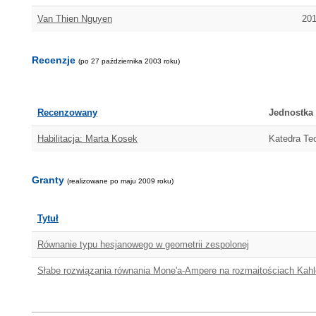
Van Thien Nguyen
201
Recenzje
(po 27 października 2003 roku)
Recenzowany
Jednostka
Habilitacja: Marta Kosek
Katedra Teo
Granty
(realizowane po maju 2009 roku)
Tytuł
Równanie typu hesjanowego w geometrii zespolonej
Słabe rozwiązania równania Mone'a-Ampere na rozmaitościach Kahl