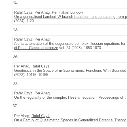
41.
Rafał Czyż
, Per Ahag, Per Hakan Lundow
On a generalised Lambert W branch transition function arising from p
(2024), 1-20
40.
Rafał Czyż
, Per Ahag
A characterization of the degenerate complex Hessian equations for 
di Pisa - Classe di scienze
vol. 24 (2023), 1853-1873
39.
Per Ahag,
Rafał Czyż
Geodesics in the Space of m-Subharmonic Functions With Bounded
(2023), 10115–10155
38.
Rafał Czyż
, Per Ahag
On the regularity of the complex Hessian equation
,
Proceedings of t
37.
Per Ahag,
Rafał Czyż
On a Family of Quasimetric Spaces in Generalized Potential Theory