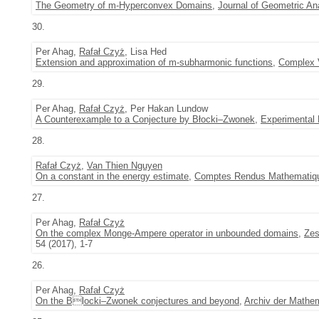
The Geometry of m-Hyperconvex Domains
,
Journal of Geometric An
30.
Per Ahag,
Rafał Czyż
, Lisa Hed
Extension and approximation of m-subharmonic functions
,
Complex V
29.
Per Ahag,
Rafał Czyż
, Per Hakan Lundow
A Counterexample to a Conjecture by Błocki–Zwonek
,
Experimental
28.
Rafał Czyż
,
Van Thien Nguyen
On a constant in the energy estimate
,
Comptes Rendus Mathematiq
27.
Per Ahag,
Rafał Czyż
On the complex Monge-Ampere operator in unbounded domains
,
Zes
54 (2017), 1-7
26.
Per Ahag,
Rafał Czyż
On the Blocki–Zwonek conjectures and beyond
,
Archiv der Mathe