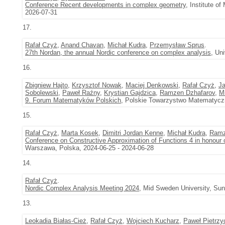
Conference Recent developments in complex geometry
, Institute o
2026-07-31
17.
Rafał Czyż
,
Anand Chavan
,
Michał Kudra
,
Przemysław Sprus
.
27th Nordan, the annual Nordic conference on complex analysis
, Un
16.
Zbigniew Hajto
,
Krzysztof Nowak
,
Maciej Denkowski
,
Rafał Czyż
,
J
Sobolewski
,
Paweł Raźny
,
Krystian Gajdzica
,
Ramzen Dzhafarov
,
M
9. Forum Matematyków Polskich
, Polskie Towarzystwo Matematyczn
15.
Rafał Czyż
,
Marta Kosek
,
Dimitri Jordan Kenne
,
Michał Kudra
,
Ramz
Conference on Constructive Approximation of Functions 4 in honour 
Warszawa, Polska, 2024-06-25 - 2024-06-28
14.
Rafał Czyż
.
Nordic Complex Analysis Meeting 2024
, Mid Sweden University, Sun
13.
Leokadia Białas-Cież
,
Rafał Czyż
,
Wojciech Kucharz
,
Paweł Pietrzy