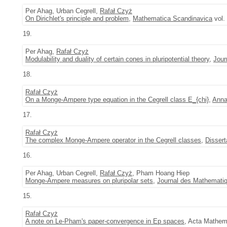
Per Ahag, Urban Cegrell,
Rafał Czyż
On Dirichlet's principle and problem
,
Mathematica Scandinavica
vol.
19.
Per Ahag,
Rafał Czyż
Modulability and duality of certain cones in pluripotential theory
,
Jour
18.
Rafał Czyż
On a Monge-Ampere type equation in the Cegrell class E_{chi}
,
Anna
17.
Rafał Czyż
The complex Monge-Ampere operator in the Cegrell classes
,
Disser
16.
Per Ahag, Urban Cegrell,
Rafał Czyż
, Pham Hoang Hiep
Monge-Ampere measures on pluripolar sets
,
Journal des Mathematiq
15.
Rafał Czyż
A note on Le-Pham's paper-convergence in Ep spaces
, Acta Mathem