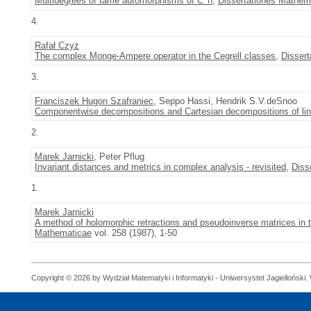
Multidegrees of tame automorphisms of C^n
,
Dissertationes Mathem
4.
Rafał Czyż
The complex Monge-Ampere operator in the Cegrell classes
,
Disser
3.
Franciszek Hugon Szafraniec
, Seppo Hassi, Hendrik S.V.deSnoo
Componentwise decompositions and Cartesian decompositions of line
2.
Marek Jarnicki
, Peter Pflug
Invariant distances and metrics in complex analysis - revisited
,
Diss
1.
Marek Jarnicki
A method of holomorphic retractions and pseudoinverse matrices in t
Mathematicae
vol. 258 (1987), 1-50
Copyright © 2026 by Wydział Matematyki i Informatyki - Uniwersystet Jagielloński