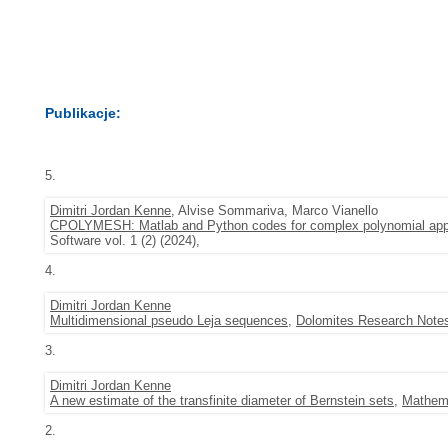
Publikacje:
5.
Dimitri Jordan Kenne
, Alvise Sommariva, Marco Vianello
CPOLYMESH: Matlab and Python codes for complex polynomial app
Software vol. 1 (2) (2024),
4.
Dimitri Jordan Kenne
Multidimensional pseudo Leja sequences
,
Dolomites Research Notes
3.
Dimitri Jordan Kenne
A new estimate of the transfinite diameter of Bernstein sets
,
Mathema
2.