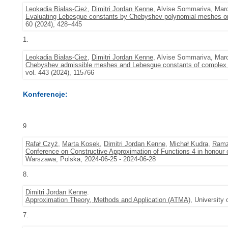
Leokadia Białas-Cież
,
Dimitri Jordan Kenne
, Alvise Sommariva, Marc
Evaluating Lebesgue constants by Chebyshev polynomial meshes on
60 (2024), 428–445
1.
Leokadia Białas-Cież
,
Dimitri Jordan Kenne
, Alvise Sommariva, Marc
Chebyshev admissible meshes and Lebesgue constants of complex p
vol. 443 (2024), 115766
Konferencje:
9.
Rafał Czyż
,
Marta Kosek
,
Dimitri Jordan Kenne
,
Michał Kudra
,
Ramz
Conference on Constructive Approximation of Functions 4 in honour 
Warszawa, Polska, 2024-06-25 - 2024-06-28
8.
Dimitri Jordan Kenne
.
Approximation Theory, Methods and Application (ATMA)
, University 
7.