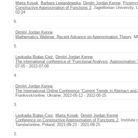
Marta Kosek
,
Barbara Lewandowska
,
Dimitri Jordan Kenne
,
Przemys
Constructive Approximation of Functions 3
, Jagiellonian University,
02-24
6.
Dimitri Jordan Kenne
.
Mathematics Webinar: Recent Advance on Approximation Theory
, M
5.
Leokadia Białas-Cież
,
Dimitri Jordan Kenne
.
The international conference of “Functional Analysis, Approximation
07-05 - 2022-07-08
4.
Dimitri Jordan Kenne
.
The International Online Conference “Current Trends in Abstract and 
Frankivsk/online, Ukraine, 2022-05-12 - 2022-05-15
3.
Leokadia Białas-Cież
,
Marta Kosek
,
Dimitri Jordan Kenne
.
Conference on Constructive Approximation of Functions 2
, Institute
Tarnów/online, Poland, 2021-09-23 - 2021-09-25
2.