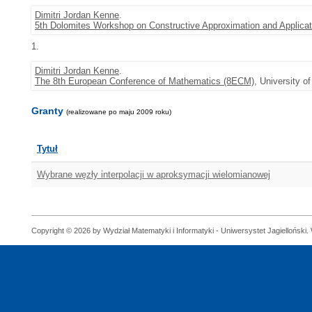
Dimitri Jordan Kenne
.
5th Dolomites Workshop on Constructive Approximation and Applicat
1.
Dimitri Jordan Kenne
.
The 8th European Conference of Mathematics (8ECM)
, University o
Granty
(realizowane po maju 2009 roku)
Tytuł
Wybrane węzły interpolacji w aproksymacji wielomianowej
Copyright © 2026 by Wydział Matematyki i Informatyki - Uniwersystet Jagielloński