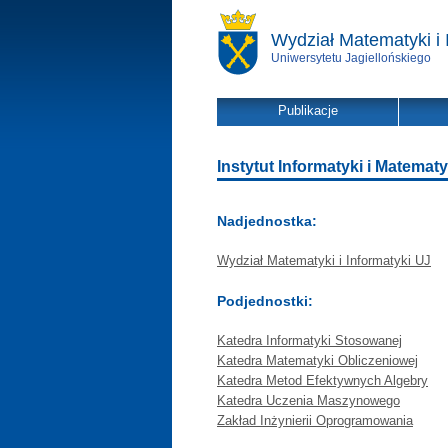
Wydział Matematyki i 
Uniwersytetu Jagiellońskiego
Publikacje
Instytut Informatyki i Matematy
Nadjednostka:
Wydział Matematyki i Informatyki UJ
Podjednostki:
Katedra Informatyki Stosowanej
Katedra Matematyki Obliczeniowej
Katedra Metod Efektywnych Algebry
Katedra Uczenia Maszynowego
Zakład Inżynierii Oprogramowania