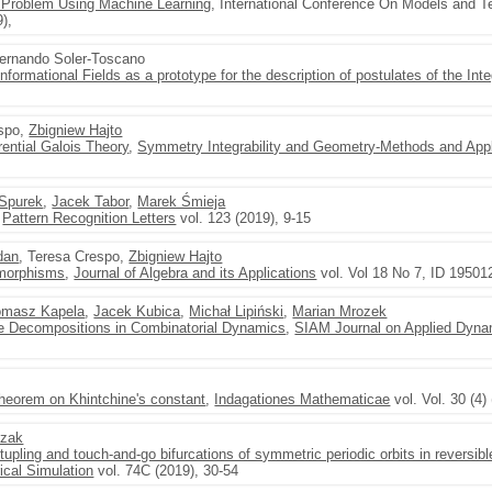
ng Problem Using Machine Learning
, International Conference On Models and Tec
),
Fernando Soler-Toscano
nformational Fields as a prototype for the description of postulates of the Int
espo,
Zbigniew Hajto
rential Galois Theory
,
Symmetry Integrability and Geometry-Methods and Appl
Spurek
,
Jacek Tabor
,
Marek Śmieja
,
Pattern Recognition Letters
vol. 123 (2019), 9-15
dan
, Teresa Crespo,
Zbigniew Hajto
omorphisms
,
Journal of Algebra and its Applications
vol. Vol 18 No 7, ID 19501
omasz Kapela
,
Jacek Kubica
,
Michał Lipiński
,
Marian Mrozek
e Decompositions in Combinatorial Dynamics
,
SIAM Journal on Applied Dyn
 theorem on Khintchine's constant
,
Indagationes Mathematicae
vol. Vol. 30 (4)
czak
-tupling and touch-and-go bifurcations of symmetric periodic orbits in reversi
cal Simulation
vol. 74C (2019), 30-54