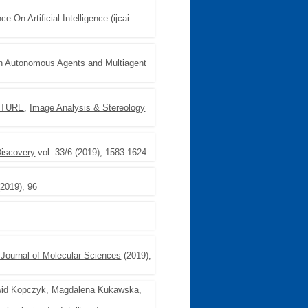
e On Artificial Intelligence (ijcai
 On Autonomous Agents and Multiagent
CTURE
,
Image Analysis & Stereology
Discovery
vol. 33/6 (2019), 1583-1624
(2019), 96
l Journal of Molecular Sciences
(2019),
awid Kopczyk, Magdalena Kukawska,