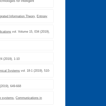
hnologies for Intelligent
egrated Information Theory
,
Entropy
ications
vol. Volume 15, 034 (2019),
24 (2019), 1-10
amical Systems
vol. 18-1 (2019), 510-
 (2019), 649-668
ble systems
,
Communications in