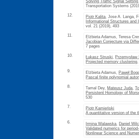
Solving Traffic Signal Setti
Transportation Systems (2019
12.
Piotr Kalita
, Jose A. Langa, 
Informational Structures and I
vol. 21 (2019), 493
11.
Elżbieta Adamus, Teresa Cr
Jacobian Conjecture via Diffe
7 pages
10.
Łukasz Struski
,
Przemysław 
Projected memory clustering
9.
Elżbieta Adamus,
Paweł Bog
Pascal finite polynomial aut
8.
Tamal Dey,
Mateusz Juda
,
T
Persistent Homology of Mors
530
7.
Piotr Kamieński
A quantitative version of the
6.
Irmina Walawska
,
Daniel Wil
Validated numerics for period
Nonlinear Science and Numeri