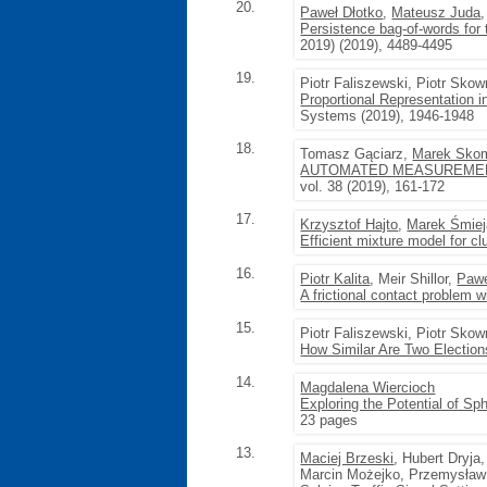
20.
Paweł Dłotko
,
Mateusz Juda
Persistence bag-of-words for 
2019) (2019), 4489-4495
19.
Piotr Faliszewski, Piotr Sko
Proportional Representation 
Systems (2019), 1946-1948
18.
Tomasz Gąciarz,
Marek Sko
AUTOMATED MEASUREMENT
vol. 38 (2019), 161-172
17.
Krzysztof Hajto
,
Marek Śmiej
Efficient mixture model for cl
16.
Piotr Kalita
, Meir Shillor,
Pawe
A frictional contact problem w
15.
Piotr Faliszewski, Piotr Skow
How Similar Are Two Electio
14.
Magdalena Wiercioch
Exploring the Potential of S
23 pages
13.
Maciej Brzeski
, Hubert Dryja
Marcin Możejko, Przemysław