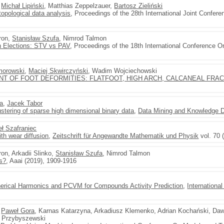
,
Michał Lipiński
, Matthias Zeppelzauer,
Bartosz Zieliński
topological data analysis
, Proceedings of the 28th International Joint Conferenc
wron,
Stanisław Szufa
, Nimrod Talmon
in Elections: STV vs PAV
, Proceedings of the 18th International Conference
morowski
,
Maciej Skwirczyński
, Wadim Wojciechowski
 OF FOOT DEFORMITIES: FLATFOOT, HIGH ARCH, CALCANEAL FRA
a
,
Jacek Tabor
ustering of sparse high dimensional binary data
,
Data Mining and Knowledge 
ł Szafraniec
ith wear diffusion
,
Zeitschrift für Angewandte Mathematik und Physik
vol. 70 
ron, Arkadii Slinko,
Stanisław Szufa
, Nimrod Talmon
ns?
, Aaai (2019), 1909-1916
pherical Harmonics and PCVM for Compounds Activity Prediction
,
Internationa
,
Paweł Gora
, Karnas Katarzyna, Arkadiusz Klemenko, Adrian Kochański, D
 Przybyszewski