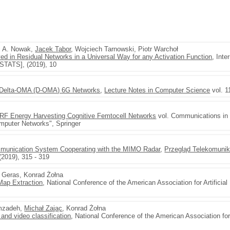
ej A. Nowak,
Jacek Tabor
, Wojciech Tarnowski, Piotr Warchoł
ed in Residual Networks in a Universal Way for any Activation Function
, Inte
AISTATS], (2019), 10
n Delta-OMA (D-OMA) 6G Networks
,
Lecture Notes in Computer Science
vol. 1
 RF Energy Harvesting Cognitive Femtocell Networks
vol. Communications in
omputer Networks", Springer
mmunication System Cooperating with the MIMO Radar
,
Przegląd Telekomuni
 (2019), 315 - 319
 Geras, Konrad Żołna
 Map Extraction
, National Conference of the American Association for Artificial
amzadeh,
Michał Zając
, Konrad Żołna
 and video classification
, National Conference of the American Association for A