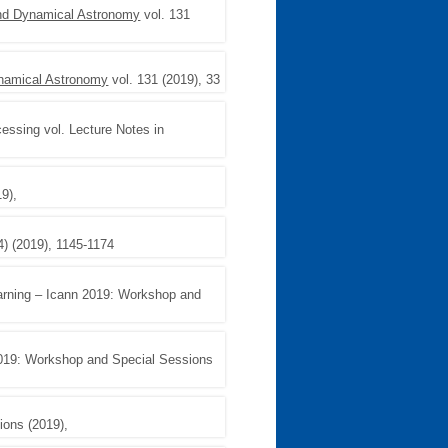
and Dynamical Astronomy
vol. 131
ynamical Astronomy
vol. 131 (2019), 33
cessing vol. Lecture Notes in
9),
4) (2019), 1145-1174
earning – Icann 2019: Workshop and
 2019: Workshop and Special Sessions
ions (2019),