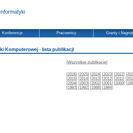
Informatyki
Konferencje
Pracownicy
Granty i Nagro
ki Komputerowej - lista publikacji
[
Wszystkie publikacje
]
[
2026
] [
2025
] [
2024
] [
2023
] [
2022
] [
20
[
2015
] [
2014
] [
2013
] [
2012
] [
2011
] [
201
[
2004
] [
2003
] [
2002
] [
2001
] [
2000
] [
19
[
1993
] [
1992
] [
1988
] [
1984
]