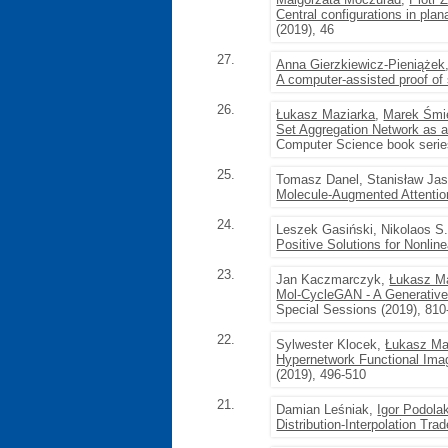
Central configurations in pla
(2019), 46
27.
Anna Gierzkiewicz-Pieniążek
A computer-assisted proof of
26.
Łukasz Maziarka
,
Marek Śmi
Set Aggregation Network as a
Computer Science book serie
25.
Tomasz Danel, Stanisław Jas
Molecule-Augmented Attentio
24.
Leszek Gasiński, Nikolaos S
Positive Solutions for Nonli
23.
Jan Kaczmarczyk,
Łukasz M
Mol-CycleGAN - A Generative 
Special Sessions (2019), 810
22.
Sylwester Klocek,
Łukasz Ma
Hypernetwork Functional Ima
(2019), 496-510
21.
Damian Leśniak,
Igor Podola
Distribution-Interpolation Tra