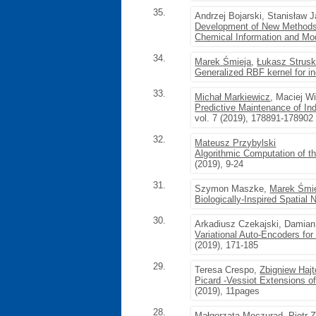
35.
Andrzej Bojarski, Stanisław 
Development of New Methods 
Chemical Information and Mo
34.
Marek Śmieja
,
Łukasz Strusk
Generalized RBF kernel for i
33.
Michał Markiewicz
, Maciej W
Predictive Maintenance of I
vol. 7 (2019), 178891-178902
32.
Mateusz Przybylski
Algorithmic Computation of t
(2019), 9-24
31.
Szymon Maszke,
Marek Śmi
Biologically-Inspired Spatial
30.
Arkadiusz Czekajski, Damian
Variational Auto-Encoders fo
(2019), 171-185
29.
Teresa Crespo,
Zbigniew Hajt
Picard -Vessiot Extensions of 
(2019), 11pages
28.
Małgorzata Moczurad
,
Piotr 