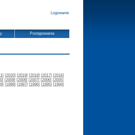
Logowanie
dy
Postępowania
21
] [
2020
] [
2019
] [
2018
] [
2017
] [
2016
]
0
] [
2009
] [
2008
] [
2007
] [
2006
] [
2005
]
99
] [
1998
] [
1997
] [
1996
] [
1995
] [
1994
]