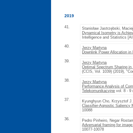
2019
41.
Stanisław Jastrzębski, Maci
Dynamical Isometry is Achiev
Intelligence and Statistics [
40.
Jerzy Martyna
Downlink Power Allocation i
39.
Jerzy Martyna
Optimal Spectrum Sharing in
(CCIS, Vol. 1039) (2019), "C
38.
Jerzy Martyna
Performance Analysis of Co
Telekomunikacyjne
vol. 8 - 9
37.
Kyunghyun Cho, Krzysztof J.
Classifier-Agnostic Saliency
10088
36.
Pedro Pinheiro, Negar Rost
Adversarial framing for image
10077-10078