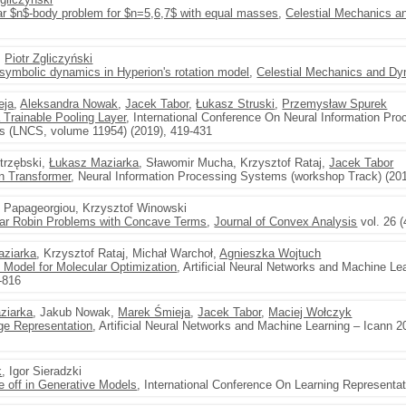
nar $n$-body problem for $n=5,6,7$ with equal masses
,
Celestial Mechanics 
,
Piotr Zgliczyński
 symbolic dynamics in Hyperion's rotation model
,
Celestial Mechanics and D
eja
,
Aleksandra Nowak
,
Jacek Tabor
,
Łukasz Struski
,
Przemysław Spurek
 Trainable Pooling Layer
, International Conference On Neural Information Pro
s (LNCS, volume 11954) (2019), 419-431
trzębski,
Łukasz Maziarka
, Sławomir Mucha, Krzysztof Rataj,
Jacek Tabor
n Transformer
, Neural Information Processing Systems (workshop Track) (201
. Papageorgiou, Krzysztof Winowski
near Robin Problems with Concave Terms
,
Journal of Convex Analysis
vol. 26 (
aziarka
, Krzysztof Rataj, Michał Warchoł,
Agnieszka Wojtuch
Model for Molecular Optimization
, Artificial Neural Networks and Machine L
-816
ziarka
, Jakub Nowak,
Marek Śmieja
,
Jacek Tabor
,
Maciej Wołczyk
ge Representation
, Artificial Neural Networks and Machine Learning – Icann
k
, Igor Sieradzki
de off in Generative Models
, International Conference On Learning Representat