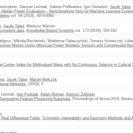
Jastrzębski, Damian Leśniak, Sabina Podlewska, Igor Sieradzki,
Jacek Tabor
Needs Proper Evaluation -- Benchmarking Sets for Machine Learning Exper
deling
vol. 59 (2019), 4974-4992
i
,
Jacek Tabor
, Mateusz Marzec
ncomplete data
,
Knowledge-Based Systems
vol. 173 (2019), 150-162
ielgosz, Mikołaj Bocheński, Waldemar Tabaczyński, Tomasz Konieczny, Lili
nduction Motors Using Ultra-Low Power Wireless Sensors and Compressed Rec
he Conley Index for Multivalued Maps with No Continuous Selector in Cubical
eja
,
Jacek Tabor
,
Maciej Wołczyk
 Neural Networks
, (2019), 5
 Leśniak,
Igor Podolak
,
Adam Roman
,
Bartosz Zieliński
r Generating Feature-Preserving Automata
, Proceedings of Ncma 2019, Books
o
Real Differential Fields
,
Symmetry Integrability and Geometry-Methods and A
Zgliczyński