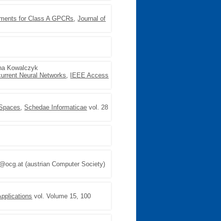
iments for Class A GPCRs
,
Journal of
ana Kowalczyk
urrent Neural Networks
,
IEEE Access
 Spaces
,
Schedae Informaticae
vol. 28
@ocg.at (austrian Computer Society)
pplications
vol. Volume 15, 100