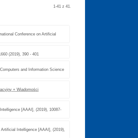
1-41 z 41.
rnational Conference on Artificial
1660 (2019), 390 - 401
 Computers and Information Science
kacyjny + Wiadomości
 Intelligence [AAAI], (2019), 10087-
rtificial Intelligence [AAAI], (2019),