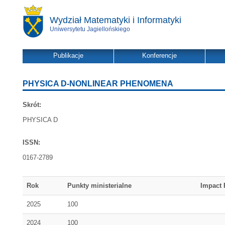
Wydział Matematyki i Informatyki
Uniwersytetu Jagiellońskiego
Publikacje
Konferencje
PHYSICA D-NONLINEAR PHENOMENA
Skrót:
PHYSICA D
ISSN:
0167-2789
Rok
Punkty ministerialne
Impact 
2025
100
2024
100