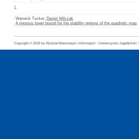
1.
Warwick Tucker,
Daniel Wilczak
A rigorous lower bound for the stability regions of the quadratic map
,
Copyright © 2026 by Wydział Matematyki i Informatyki - Uniwersystet Jagielloński