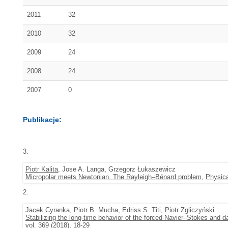
2011
32
2010
32
2009
24
2008
24
2007
0
Publikacje:
3.
Piotr Kalita
, Jose A. Langa, Grzegorz Łukaszewicz
Micropolar meets Newtonian. The Rayleigh–Bénard problem
,
Physic
2.
Jacek Cyranka
, Piotr B. Mucha, Edriss S. Titi,
Piotr Zgliczyński
Stabilizing the long-time behavior of the forced Navier–Stokes and
vol. 369 (2018), 18-29