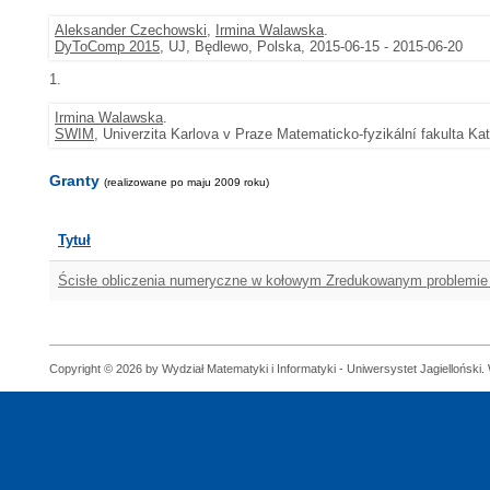
Aleksander Czechowski
,
Irmina Walawska
.
DyToComp 2015
, UJ, Będlewo, Polska, 2015-06-15 - 2015-06-20
1.
Irmina Walawska
.
SWIM
, Univerzita Karlova v Praze Matematicko-fyzikální fakulta K
Granty
(realizowane po maju 2009 roku)
Tytuł
Ścisłe obliczenia numeryczne w kołowym Zredukowanym problemie 
Copyright © 2026 by Wydział Matematyki i Informatyki - Uniwersystet Jagielloński