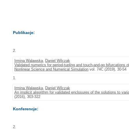
Publikacje:
2.
Irmina Walawska
,
Daniel Wilczak
Validated numerics for period-tupling and touch-and-go bifurcations o
Nonlinear Science and Numerical Simulation
vol. 74C (2019), 30-54
1.
Irmina Walawska
,
Daniel Wilczak
An implicit algorithm for validated enclosures of the solutions to var
(2016), 303-322
Konferencje:
2.