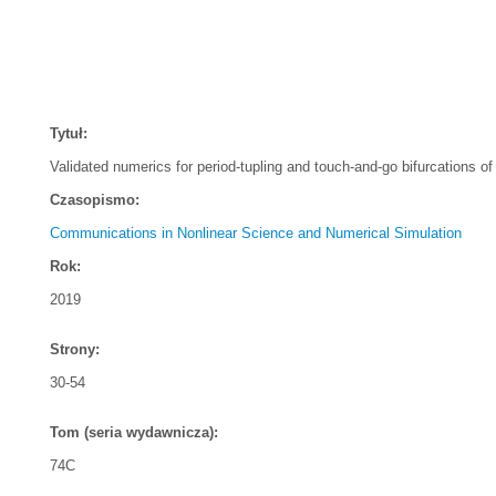
Tytuł:
Validated numerics for period-tupling and touch-and-go bifurcations of
Czasopismo:
Communications in Nonlinear Science and Numerical Simulation
Rok:
2019
Strony:
30-54
Tom (seria wydawnicza):
74C