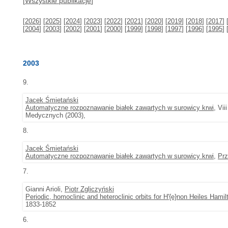
[
Wszystkie publikacje
]
[
2026
] [
2025
] [
2024
] [
2023
] [
2022
] [
2021
] [
2020
] [
2019
] [
2018
] [
2017
] 
[
2004
] [
2003
] [
2002
] [
2001
] [
2000
] [
1999
] [
1998
] [
1997
] [
1996
] [
1995
] 
2003
9.
Jacek Śmietański
Automatyczne rozpoznawanie białek zawartych w surowicy krwi
, Vi
Medycznych (2003),
8.
Jacek Śmietański
Automatyczne rozpoznawanie białek zawartych w surowicy krwi
,
Prz
7.
Gianni Arioli,
Piotr Zgliczyński
Periodic, homoclinic and heteroclinic orbits for H'{e}non Heiles Hamilt
1833-1852
6.