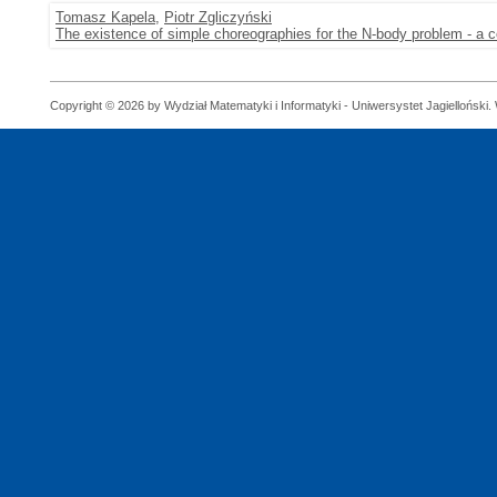
Tomasz Kapela
,
Piotr Zgliczyński
The existence of simple choreographies for the N-body problem - a 
Copyright © 2026 by Wydział Matematyki i Informatyki - Uniwersystet Jagielloński