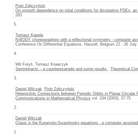
Piotr Zgliczyński
On smooth dependence on intial conditions for dissipative PDEs, a
283
5.
Tomasz Kapela
N-BODY choreographies with a reflectional symmetry - computer ass
Conference On Differential Equations, Hasselt, Belgium 22 - 26 July
4.
Wit Foryś, Tomasz Krawczyk
Semiretracts – a counterexample and some results
,
Theoretical Co
3.
Daniel Wilczak
,
Piotr Zgliczyński
Heteroclinic Connections between Periodic Orbits in Planar Circula
Communications in Mathematical Physics
vol. 234 (2003), 37-75
2.
Daniel Wilczak
Chaos in the Kuramoto-Sivashinsky equations - a computer assisted
1.