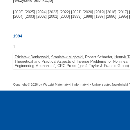
[
Wszystkie publikacje
]
[
2026
] [
2025
] [
2024
] [
2023
] [
2022
] [
2021
] [
2020
] [
2019
] [
2018
] [
2017
] 
[
2004
] [
2003
] [
2002
] [
2001
] [
2000
] [
1999
] [
1998
] [
1997
] [
1996
] [
1995
] 
1994
1.
Zdzisław Denkowski
,
Stanisław Migórski
, Robert Schaefer,
Henryk T
Theoretical and Practical Aspects of Inverse Problems for Nonlinear 
Engineering Mechanics", CRC Press (gałąź Taylor & Francis Group)
Copyright © 2026 by Wydział Matematyki i Informatyki - Uniwersystet Jagielloński