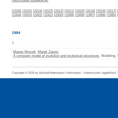
[
Wszystkie publikacje
]
[
2026
] [
2025
] [
2024
] [
2023
] [
2022
] [
2021
] [
2020
] [
2019
] [
2018
] [
2017
] 
[
2004
] [
2003
] [
2002
] [
2001
] [
2000
] [
1999
] [
1998
] [
1997
] [
1996
] [
1995
] 
1984
1.
Marian Mrozek
,
Marek Zaionc
A computer model of evolution and ecological processes
, Modeling, 
Copyright © 2026 by Wydział Matematyki i Informatyki - Uniwersystet Jagielloński