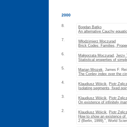
2000
8.
Bogdan Batko
An alternative Cauchy equati
7.
Włodzimierz Moczurad
Brick Codes: Families, Proper
6.
Małgorzata Moczurad
,
Jerzy 
Statistical properties of simp
5.
Marian Mrozek
, James F. Re
The Conley index over the cir
4.
Klaudiusz Wójcik
,
Piotr Zglic
Isolating segments, fixed po
3.
Klaudiusz Wójcik
,
Piotr Zglic
On existence of infinitely ma
2.
Klaudiusz Wójcik
,
Piotr Zglic
How to show an existence of h
2 (Berlin, 1999),", World Scien