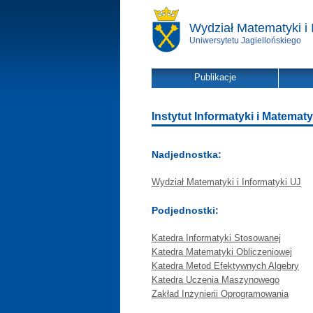
Wydział Matematyki i 
Uniwersytetu Jagiellońskiego
Publikacje
Instytut Informatyki i Matematy
Nadjednostka:
Wydział Matematyki i Informatyki UJ
Podjednostki:
Katedra Informatyki Stosowanej
Katedra Matematyki Obliczeniowej
Katedra Metod Efektywnych Algebry
Katedra Uczenia Maszynowego
Zakład Inżynierii Oprogramowania