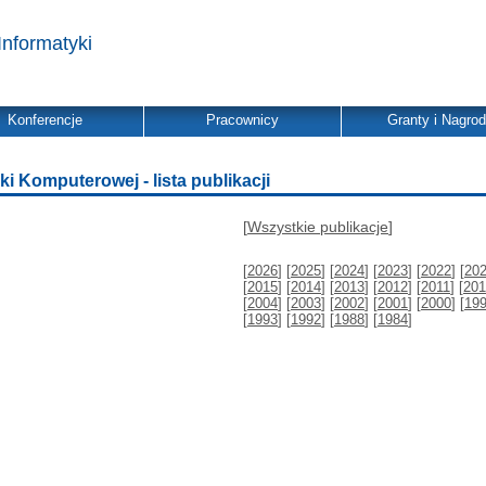
Informatyki
Konferencje
Pracownicy
Granty i Nagro
ki Komputerowej - lista publikacji
[
Wszystkie publikacje
]
[
2026
] [
2025
] [
2024
] [
2023
] [
2022
] [
20
[
2015
] [
2014
] [
2013
] [
2012
] [
2011
] [
201
[
2004
] [
2003
] [
2002
] [
2001
] [
2000
] [
19
[
1993
] [
1992
] [
1988
] [
1984
]