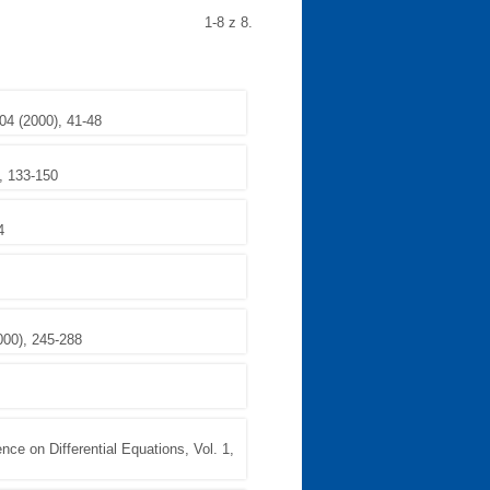
1-8 z 8.
04 (2000), 41-48
, 133-150
4
000), 245-288
ence on Differential Equations, Vol. 1,