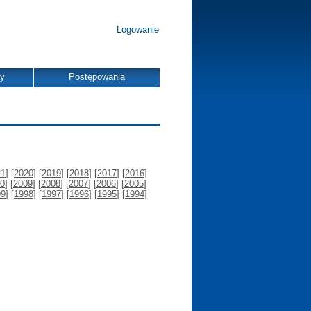
Logowanie
dy
Postępowania
21
] [
2020
] [
2019
] [
2018
] [
2017
] [
2016
]
0
] [
2009
] [
2008
] [
2007
] [
2006
] [
2005
]
99
] [
1998
] [
1997
] [
1996
] [
1995
] [
1994
]