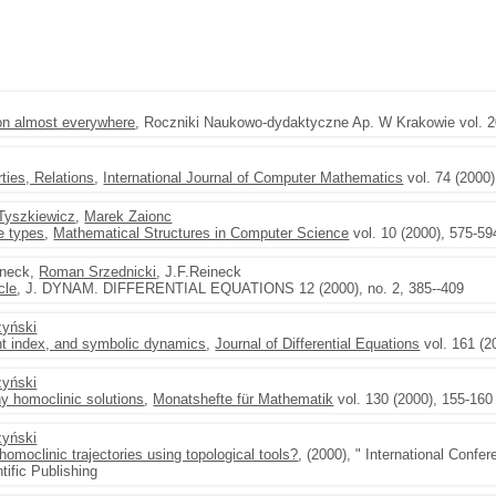
on almost everywhere
, Roczniki Naukowo-dydaktyczne Ap. W Krakowie vol. 2
ties, Relations
,
International Journal of Computer Mathematics
vol. 74 (2000)
Tyszkiewicz
,
Marek Zaionc
le types
,
Mathematical Structures in Computer Science
vol. 10 (2000), 575-59
ineck,
Roman Srzednicki
, J.F.Reineck
cle
, J. DYNAM. DIFFERENTIAL EQUATIONS 12 (2000), no. 2, 385--409
zyński
int index, and symbolic dynamics
,
Journal of Differential Equations
vol. 161 (2
zyński
ny homoclinic solutions
,
Monatshefte für Mathematik
vol. 130 (2000), 155-160
zyński
omoclinic trajectories using topological tools?
, (2000), " International Confer
tific Publishing