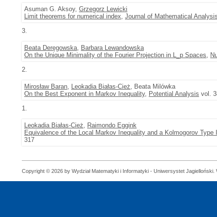
Asuman G. Aksoy,
Grzegorz Lewicki
Limit theorems for numerical index
,
Journal of Mathematical Analysi
3.
Beata Deręgowska
,
Barbara Lewandowska
On the Unique Minimality of the Fourier Projection in L_p Spaces
,
Nu
2.
Mirosław Baran
,
Leokadia Białas-Cież
, Beata Milówka
On the Best Exponent in Markov Inequality
,
Potential Analysis
vol. 3
1.
Leokadia Białas-Cież
,
Raimondo Eggink
Equivalence of the Local Markov Inequality and a Kolmogorov Type 
317
Copyright © 2026 by Wydział Matematyki i Informatyki - Uniwersystet Jagielloński