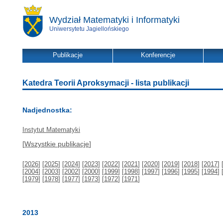
Wydział Matematyki i Informatyki
Uniwersytetu Jagiellońskiego
Publikacje
Konferencje
Katedra Teorii Aproksymacji - lista publikacji
Nadjednostka:
Instytut Matematyki
[
Wszystkie publikacje
]
[
2026
] [
2025
] [
2024
] [
2023
] [
2022
] [
2021
] [
2020
] [
2019
] [
2018
] [
2017
] 
[
2004
] [
2003
] [
2002
] [
2000
] [
1999
] [
1998
] [
1997
] [
1996
] [
1995
] [
1994
] 
[
1979
] [
1978
] [
1977
] [
1973
] [
1972
] [
1971
]
2013