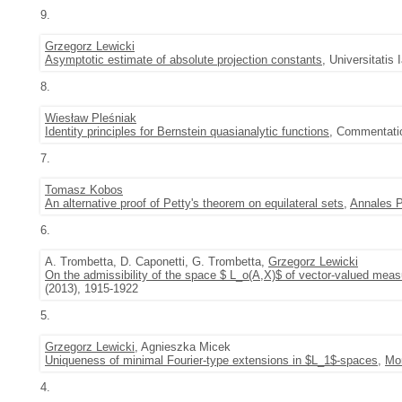
9.
Grzegorz Lewicki
Asymptotic estimate of absolute projection constants
, Universitatis
8.
Wiesław Pleśniak
Identity principles for Bernstein quasianalytic functions
, Commentatio
7.
Tomasz Kobos
An alternative proof of Petty's theorem on equilateral sets
,
Annales P
6.
A. Trombetta, D. Caponetti, G. Trombetta,
Grzegorz Lewicki
On the admissibility of the space $ L_o(A,X)$ of vector-valued meas
(2013), 1915-1922
5.
Grzegorz Lewicki
, Agnieszka Micek
Uniqueness of minimal Fourier-type extensions in $L_1$-spaces
,
Mon
4.