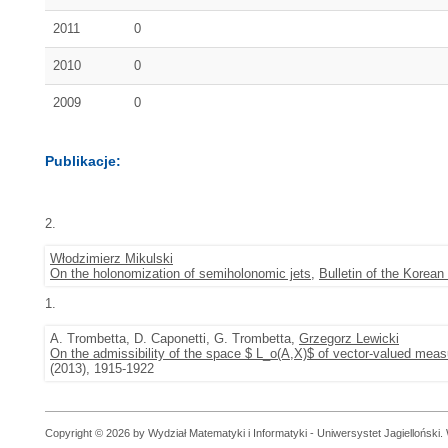
2011
0
2010
0
2009
0
Publikacje:
2.
Włodzimierz Mikulski
On the holonomization of semiholonomic jets
,
Bulletin of the Korea
1.
A. Trombetta, D. Caponetti, G. Trombetta,
Grzegorz Lewicki
On the admissibility of the space $ L_o(A,X)$ of vector-valued meas
(2013), 1915-1922
Copyright © 2026 by Wydział Matematyki i Informatyki - Uniwersystet Jagielloński