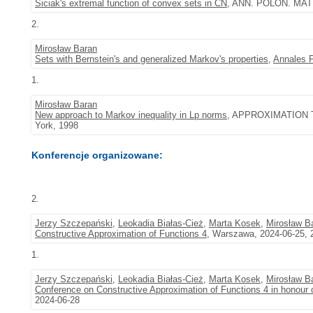
Siciak's extremal function of convex sets in CN
, ANN. POLON. MATH.
2.
Mirosław Baran
Sets with Bernstein's and generalized Markov's properties
,
Annales P
1.
Mirosław Baran
New approach to Markov inequality in Lp norms
, APPROXIMATION TH
York, 1998
Konferencje organizowane:
2.
Jerzy Szczepański
,
Leokadia Białas-Cież
,
Marta Kosek
,
Mirosław B
Constructive Approximation of Functions 4
, Warszawa, 2024-06-25, 
1.
Jerzy Szczepański
,
Leokadia Białas-Cież
,
Marta Kosek
,
Mirosław B
Conference on Constructive Approximation of Functions 4 in honour 
2024-06-28