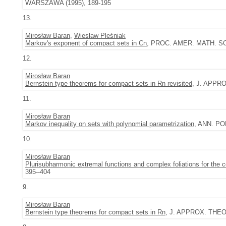
WARSZAWA (1995), 189-195
13.
Mirosław Baran
,
Wiesław Pleśniak
Markov's exponent of compact sets in Cn
, PROC. AMER. MATH. SOC.
12.
Mirosław Baran
Bernstein type theorems for compact sets in Rn revisited
, J. APPRO
11.
Mirosław Baran
Markov inequality on sets with polynomial parametrization
, ANN. POL
10.
Mirosław Baran
Plurisubharmonic extremal functions and complex foliations for the
395--404
9.
Mirosław Baran
Bernstein type theorems for compact sets in Rn
, J. APPROX. THEOR