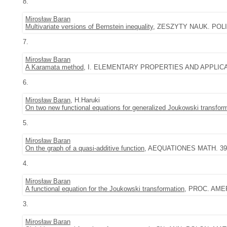
8.
Mirosław Baran
Multivariate versions of Bernstein inequality
, ZESZYTY NAUK. POLIT
7.
Mirosław Baran
A Karamata method
, I. ELEMENTARY PROPERTIES AND APPLICATIO
6.
Mirosław Baran
, H.Haruki
On two new functional equations for generalized Joukowski transfor
5.
Mirosław Baran
On the graph of a quasi-additive function
, AEQUATIONES MATH. 39 (1
4.
Mirosław Baran
A functional equation for the Joukowski transformation
, PROC. AMER.
3.
Mirosław Baran