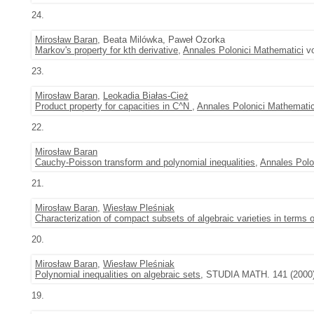
24.
Mirosław Baran
, Beata Milówka, Paweł Ozorka
Markov's property for kth derivative
,
Annales Polonici Mathematici
vo
23.
Mirosław Baran
,
Leokadia Białas-Cież
Product property for capacities in C^N
,
Annales Polonici Mathematic
22.
Mirosław Baran
Cauchy-Poisson transform and polynomial inequalities
,
Annales Polo
21.
Mirosław Baran
,
Wiesław Pleśniak
Characterization of compact subsets of algebraic varieties in terms o
20.
Mirosław Baran
,
Wiesław Pleśniak
Polynomial inequalities on algebraic sets
, STUDIA MATH. 141 (2000),
19.