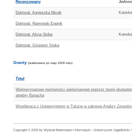
Recenzowany
Jednos
Doktorat: Agnieszka Micek
Katedra
Doktorat: Raimondo Eggink
Doktorat: Alicja Skiba
Katedra
Doktorat: Grzegorz Sroka
Granty
(realizowane po maju 2009 roku)
Tytuł
Wielowymiarowe nierówności wielomianowe poprzez teorię pluripoten
algebry Banacha
Współpraca z Uniwersytetem w Tuluzie w zakresie Analizy Zespolon
Copyright © 2026 by Wydział Matematyki i Informatyki - Uniwersystet Jagielloński