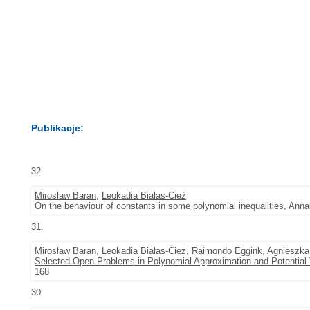
Publikacje:
32.
Mirosław Baran
,
Leokadia Białas-Cież
On the behaviour of constants in some polynomial inequalities
,
Annal
31.
Mirosław Baran
,
Leokadia Białas-Cież
,
Raimondo Eggink
, Agnieszk
Selected Open Problems in Polynomial Approximation and Potential
168
30.