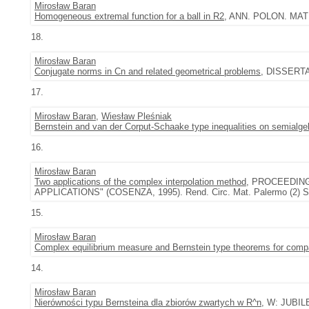
Mirosław Baran
Homogeneous extremal function for a ball in R2
, ANN. POLON. MATH.
18.
Mirosław Baran
Conjugate norms in Cn and related geometrical problems
, DISSERTA
17.
Mirosław Baran
,
Wiesław Pleśniak
Bernstein and van der Corput-Schaake type inequalities on semialge
16.
Mirosław Baran
Two applications of the complex interpolation method
, PROCEEDIN
APPLICATIONS" (COSENZA, 1995). Rend. Circ. Mat. Palermo (2) Sup
15.
Mirosław Baran
Complex equilibrium measure and Bernstein type theorems for comp
14.
Mirosław Baran
Nierówności typu Bernsteina dla zbiorów zwartych w R^n
, W: JUB