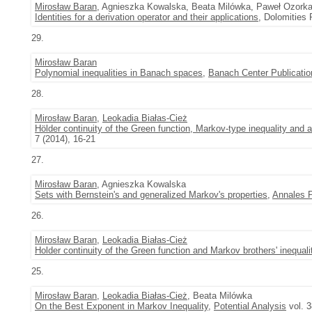
Mirosław Baran
, Agnieszka Kowalska, Beata Milówka, Paweł Ozork
Identities for a derivation operator and their applications
, Dolomities
29.
Mirosław Baran
Polynomial inequalities in Banach spaces
,
Banach Center Publicatio
28.
Mirosław Baran
,
Leokadia Białas-Cież
Hölder continuity of the Green function, Markov-type inequality and 
7 (2014), 16-21
27.
Mirosław Baran
, Agnieszka Kowalska
Sets with Bernstein's and generalized Markov's properties
,
Annales P
26.
Mirosław Baran
,
Leokadia Białas-Cież
Holder continuity of the Green function and Markov brothers' inequali
25.
Mirosław Baran
,
Leokadia Białas-Cież
, Beata Milówka
On the Best Exponent in Markov Inequality
,
Potential Analysis
vol. 3