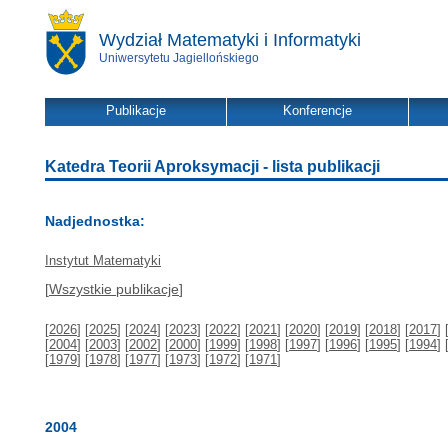
Wydział Matematyki i Informatyki
Uniwersytetu Jagiellońskiego
Publikacje
Konferencje
Katedra Teorii Aproksymacji - lista publikacji
Nadjednostka:
Instytut Matematyki
[
Wszystkie publikacje
]
[
2026
] [
2025
] [
2024
] [
2023
] [
2022
] [
2021
] [
2020
] [
2019
] [
2018
] [
2017
] 
[
2004
] [
2003
] [
2002
] [
2000
] [
1999
] [
1998
] [
1997
] [
1996
] [
1995
] [
1994
] 
[
1979
] [
1978
] [
1977
] [
1973
] [
1972
] [
1971
]
2004