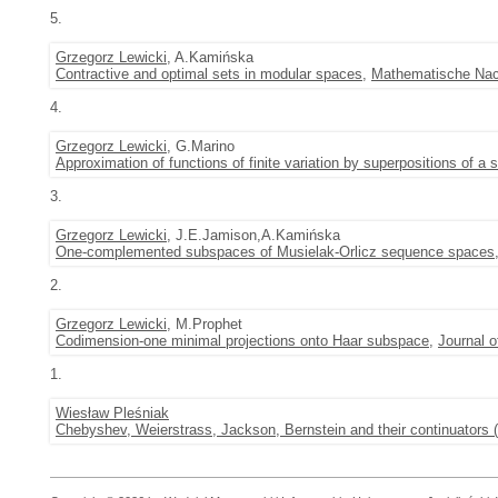
5.
Grzegorz Lewicki
, A.Kamińska
Contractive and optimal sets in modular spaces
,
Mathematische Nac
4.
Grzegorz Lewicki
, G.Marino
Approximation of functions of finite variation by superpositions of a 
3.
Grzegorz Lewicki
, J.E.Jamison,A.Kamińska
One-complemented subspaces of Musielak-Orlicz sequence spaces
2.
Grzegorz Lewicki
, M.Prophet
Codimension-one minimal projections onto Haar subspace
,
Journal 
1.
Wiesław Pleśniak
Chebyshev, Weierstrass, Jackson, Bernstein and their continuators (