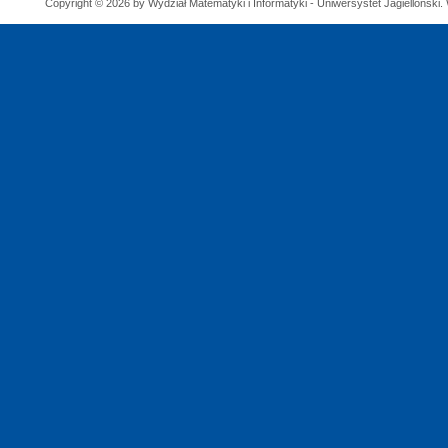
Copyright © 2026 by Wydział Matematyki i Informatyki - Uniwersystet Jagielloński